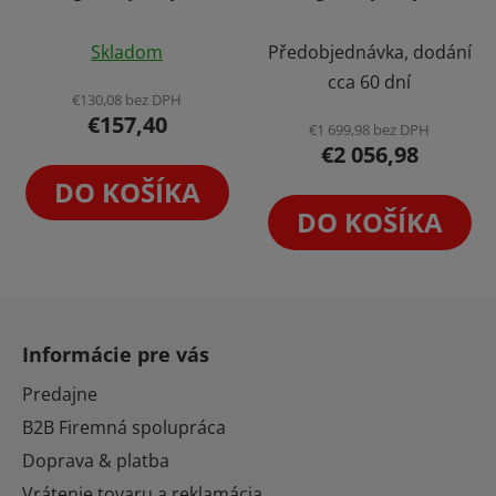
Hologram s Obalom a
360 ° s Vysokým
Reproduktorom
Rozlíšením 50cm
Skladom
Předobjednávka, dodání
Holofan Reklamný
Holofan Reklamný
cca 60 dní
Pútač
Pútač
€130,08 bez DPH
€157,40
€1 699,98 bez DPH
€2 056,98
DO KOŠÍKA
DO KOŠÍKA
Z
á
Informácie pre vás
p
ä
Predajne
t
B2B Firemná spolupráca
i
Doprava & platba
e
Vrátenie tovaru a reklamácia