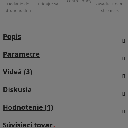
centre Prahy
Dodanie do
Pridajte sa!
Zasaďte s nami
druhého dňa
stromček
Popis
Parametre
Videá (3)
Diskusia
Hodnotenie (1)
Súvisiaci tovar