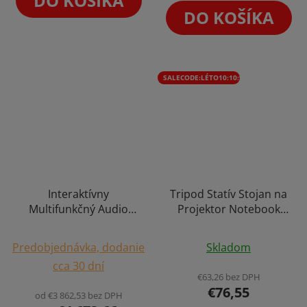
DO KOŠÍKA
5
5
DO KOŠÍKA
hviezdičiek.
hviezdičiek.
SALECODE:LÉTO10:10:%
Interaktívny
Tripod Statív Stojan na
Multifunkčný Audio
Projektor Notebook
Dataprojektor
Rečnícky Pult 125cm
Priemerné
Priemerné
Immersive Room
Predobjednávka, dodanie
Skladom
Projektor Reagujúci na
hodnotenie
hodnotenie
cca 30 dní
Dotyk a Pohyb 3D Full
produktu
produktu
€63,26 bez DPH
HD + Softvér 70
€76,55
je
je
od €3 862,53 bez DPH
Interakciu Výber