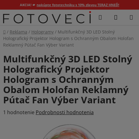
AKCIA! 🫵
nakúpte fototechniku s 10% zľavou TERAZ HNEĎ!
Prejsť
Hľadať
NÁKUP
na
KOŠÍK
obsah
Domov
/
Reklama
/
Hologramy
/
Multifunkčný 3D LED Stolný
Holografický Projektor Hologram s Ochranným Obalom Holofan
Reklamný Pútač Fan Výber Variant
Multifunkčný 3D LED Stolný
Holografický Projektor
Hologram s Ochranným
Obalom Holofan Reklamný
Pútač Fan Výber Variant
Priemerné
1 hodnotenie
Podrobnosti hodnotenia
hodnotenie
produktu
je