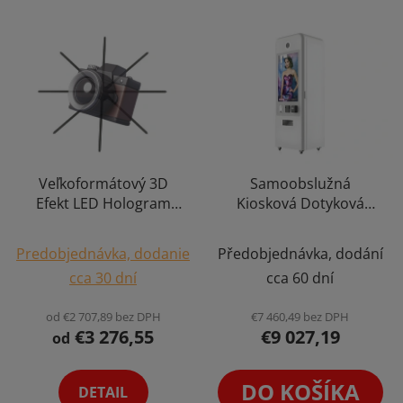
Veľkoformátový 3D
Samoobslužná
Efekt LED Hologram
Kiosková Dotyková
Holografický Projektor
Fotobudka Fotokútik
s Ultra HD Rozlíšením
Kiosk Fotokabína Selfie
Predobjednávka, dodanie
Předobjednávka, dodání
Holofan Reklamný
ID Photo Booth,
cca 30 dní
cca 60 dní
Pútač Fan Výber
Tlačiareň DNP s
Variant
Platobným
od €2 707,89 bez DPH
€7 460,49 bez DPH
Terminálom a
€3 276,55
€9 027,19
od
Vlastným SW
DO KOŠÍKA
DETAIL