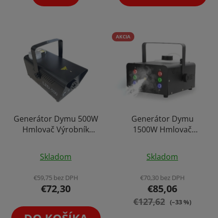
AKCIA
Generátor Dymu 500W
Generátor Dymu
Hmlovač Výrobník
1500W Hmlovač
Hmly RGB LED +
Výrobník Hmly +
Priemerné
Priemerné
Diaľkové Ovládanie
Diaľkové Ovládanie
Skladom
Skladom
hodnotenie
hodnotenie
produktu
produktu
€59,75 bez DPH
€70,30 bez DPH
€72,30
€85,06
je
je
4,3
€127,62
4,9
(–33 %)
z
z