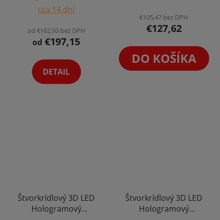
hodnotenie
hodnotenie
cca 14 dní
produktu
produktu
€105,47 bez DPH
€127,62
je
je
od €162,93 bez DPH
€197,15
4,8
4,5
od
z
z
DO KOŠÍKA
5
5
DETAIL
hviezdičiek.
hviezdičiek.
Štvorkrídlový 3D LED
Štvorkrídlový 3D LED
Hologramový
Hologramový
Holografický Projektor
Holografický Projektor