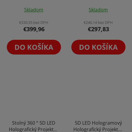
Priemerné
65cm Holofan
s Vysokým Rozlíšením
Skladom
Skladom
Reklamný Pútač Fan
hodnotenie
FullHD 52cm Holofan
Reklamný Pútač Fan
produktu
€330,55 bez DPH
€246,14 bez DPH
€399,96
€297,83
je
5,0
z
DO KOŠÍKA
DO KOŠÍKA
5
hviezdičiek.
Stolný 360 ° 5D LED
5D LED Hologramový
Holografický Projektor
Holografický Projektor