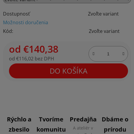
Dostupnosť
Zvoľte variant
Možnosti doručenia
Kód:
Zvoľte variant
od
€140,38
od
€116,02
bez DPH
Jednotková cena:
DO KOŠÍKA
Rýchlo a
Tvoríme
Predajňa
Dbáme o
A ateliér v
zbesilo
komunitu
prírodu