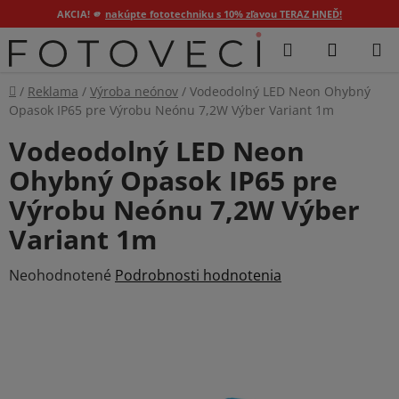
AKCIA! 🫵
nakúpte fototechniku s 10% zľavou TERAZ HNEĎ!
Prejsť
Hľadať
NÁKUP
na
KOŠÍK
obsah
Domov
/
Reklama
/
Výroba neónov
/
Vodeodolný LED Neon Ohybný
Opasok IP65 pre Výrobu Neónu 7,2W Výber Variant 1m
Vodeodolný LED Neon
Ohybný Opasok IP65 pre
Výrobu Neónu 7,2W Výber
Variant 1m
Priemerné
Neohodnotené
Podrobnosti hodnotenia
hodnotenie
produktu
je
0,0
z