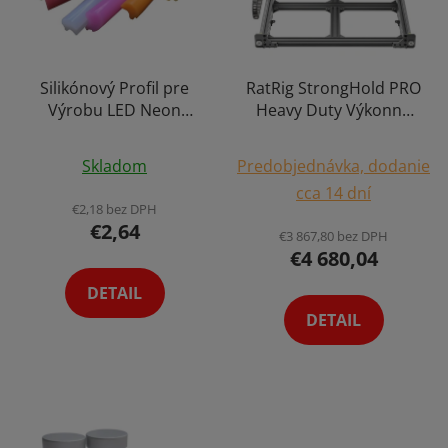
Silikónový Profil pre
RatRig StrongHold PRO
Výrobu LED Neon
Heavy Duty Výkonná
8mm Výber Variant 1m
2200W CNC Fréza
Priemerné
Priemerné
Gravírka Frézovacia
Skladom
Predobjednávka, dodanie
hodnotenie
Gravírovacia Ploter až
hodnotenie
cca 14 dní
150 x 150cm
produktu
produktu
€2,18 bez DPH
€2,64
je
je
€3 867,80 bez DPH
€4 680,04
5,0
5,0
z
z
DETAIL
5
5
DETAIL
hviezdičiek.
hviezdičiek.