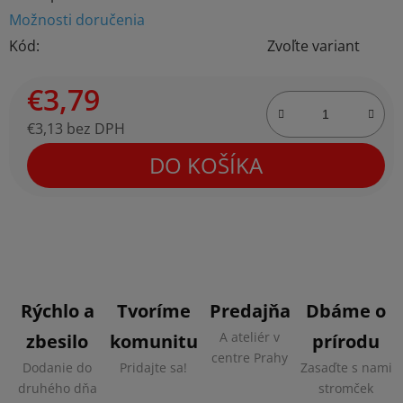
Možnosti doručenia
Kód:
Zvoľte variant
€3,79
€3,13 bez DPH
Jednotková cena:
DO KOŠÍKA
Rýchlo a
Tvoríme
Predajňa
Dbáme o
A ateliér v
zbesilo
komunitu
prírodu
centre Prahy
Dodanie do
Pridajte sa!
Zasaďte s nami
druhého dňa
stromček