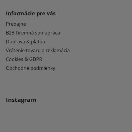
Z
á
Informácie pre vás
p
ä
Predajne
t
B2B Firemná spolupráca
i
Doprava & platba
e
Vrátenie tovaru a reklamácia
Cookies & GDPR
Obchodné podmienky
Instagram