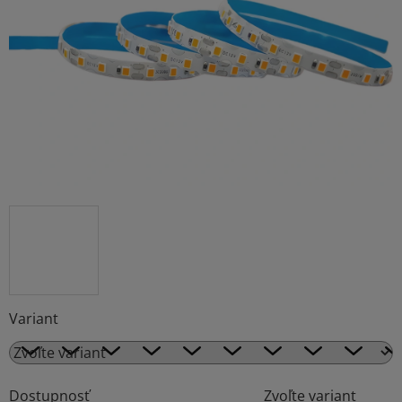
5
hviezdičiek.
Variant
Dostupnosť
Zvoľte variant