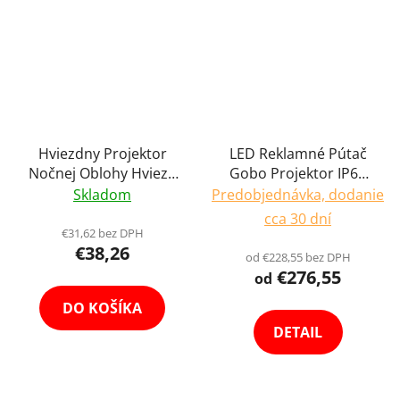
Hviezdny Projektor
LED Reklamné Pútač
Nočnej Oblohy Hviezd
Gobo Projektor IP67
Mesiaca Galaxy
Vodeodolná
Skladom
Predobjednávka, dodanie
Projector s Bluetooth
Premietačka Vonkajšie
cca 30 dní
Reproduktorom a
Reklamy Loga HD
€31,62 bez DPH
€38,26
Ovládačom
Výber Varianta
od €228,55 bez DPH
€276,55
od
DO KOŠÍKA
DETAIL