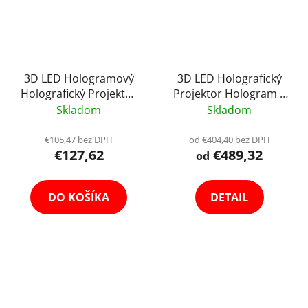
3D LED Hologramový
3D LED Holografický
Holografický Projektor
Projektor Hologram s
42cm Displej Holofan
Ochranným Obalom
Skladom
Skladom
Reklamný Poutač Fan
Krytom až 65cm
Reklamný Pútač
€105,47 bez DPH
od €404,40 bez DPH
€127,62
€489,32
Holofan Fan Výber
od
Variant
DO KOŠÍKA
DETAIL