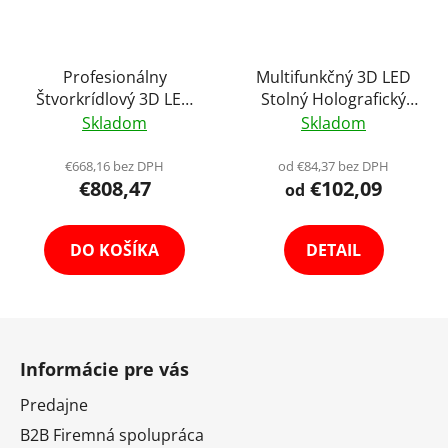
Profesionálny
Multifunkčný 3D LED
Štvorkrídlový 3D LED
Stolný Holografický
Hologramový
Projektor Hologram s
Skladom
Skladom
Holografický Projektor
Ochranným Obalom
HD Zobrazenie 100cm
Holofan Reklamný
€668,16 bez DPH
od €84,37 bez DPH
€808,47
€102,09
Holofan Reklamný
Pútač Ventilátor HD
od
Pútač Fan 120W
Výber Varianta
DO KOŠÍKA
DETAIL
Z
á
Informácie pre vás
p
ä
Predajne
t
B2B Firemná spolupráca