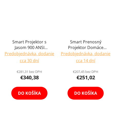
Smart Projektor s
Smart Prenosný
Jasom 900 ANSI
Projektor Domáce
Domáce Kino Mobilné
Kino Mobilné 1080P
Predobjednávka, dodanie
Predobjednávka, dodanie
Full HD 4K Čítanie
HD Vysoký Jas 580 ANSI
cca 30 dní
cca 14 dní
Premietanie Android
Premietanie Cinema
12 2x Reproduktor
Android 11
€281,31 bez DPH
€207,45 bez DPH
Reproduktor Mód
€340,38
€251,02
DO KOŠÍKA
DO KOŠÍKA