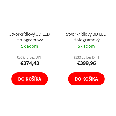
Štvorkrídlový 3D LED
Štvorkrídlový 3D LED
Hologramový
Hologramový
Holografický Projektor
Holografický Projektor
Skladom
Skladom
s Vysokým HD
65cm Holofan
Rozlíšením Audio
Reklamný Pútač Fan
€309,45 bez DPH
€330,55 bez DPH
€374,43
€399,96
Support 60cm Holofan
Reklamný Pútač Fan
DO KOŠÍKA
DO KOŠÍKA