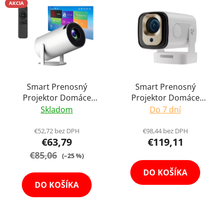
AKCIA
Smart Prenosný
Smart Prenosný
Projektor Domáce
Projektor Domáce
Kino Mobilné HD
Kino Mobilné Full HD
Skladom
Do 7 dní
Premietanie Cinema
Premietanie Cinema
Android Reproduktor
Android 11
€52,72 bez DPH
€98,44 bez DPH
€63,79
€119,11
Reproduktor
€85,06
(–25 %)
DO KOŠÍKA
DO KOŠÍKA