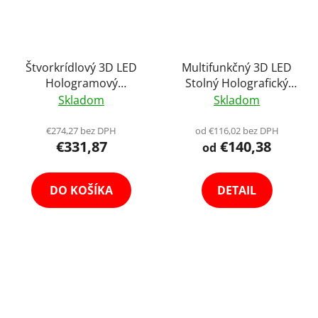
Štvorkrídlový 3D LED
Multifunkčný 3D LED
Hologramový
Stolný Holografický
Holografický Projektor
Projektor Hologram s
Skladom
Skladom
s Vysokým HD
Ochranným Obalom
Rozlíšením 2K Audio
Holofan Reklamný
€274,27 bez DPH
od €116,02 bez DPH
€331,87
€140,38
Support 56cm Holofan
Pútač Fan Výber
od
Reklamný Pútač Fan
Variant
DO KOŠÍKA
DETAIL