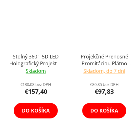
Stolný 360 ° 5D LED
Projekčné Prenosné
Holografický Projektor
Promitáciou Plátno
Hologram s Obalom a
16:9 na Projektor 100"
Skladom
Skladom, do 7 dní
Reproduktorom
s Regulovateľným
Holofan Reklamný
Statívom Domáce Kino
€130,08 bez DPH
€80,85 bez DPH
€157,40
€97,83
Pútač
Interiér a Exteriér Film
DO KOŠÍKA
DO KOŠÍKA