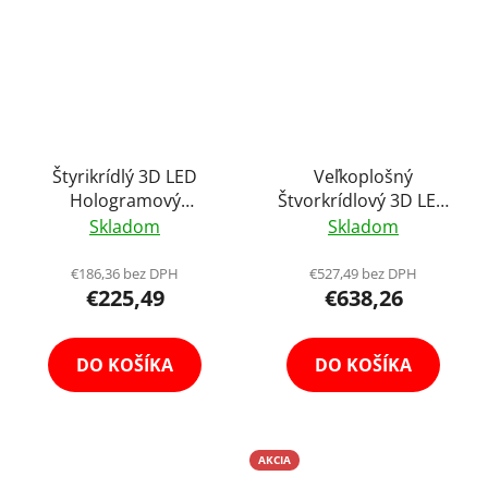
Štyrikrídlý 3D LED
Veľkoplošný
Hologramový
Štvorkrídlový 3D LED
Holografický Projektor
Hologramový
Skladom
Skladom
s Vysokým Rozlíšením
Holografický Projektor
45cm Holofan
s Vysokým HD
€186,36 bez DPH
€527,49 bez DPH
€225,49
€638,26
Reklamný Pútač Fan
Rozlíšením 80cm
Holofan Reklamný
Pútač Fan
DO KOŠÍKA
DO KOŠÍKA
AKCIA