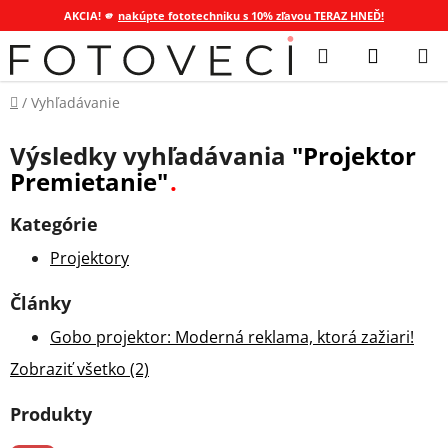
AKCIA! 🫵
nakúpte fototechniku s 10% zľavou TERAZ HNEĎ!
Prejsť
Hľadať
NÁKUP
na
KOŠÍK
obsah
Domov
/
Vyhľadávanie
Výsledky vyhľadávania
"Projektor
Premietanie"
Kategórie
Projektory
Články
Gobo projektor: Moderná reklama, ktorá zažiari!
Zobraziť všetko (2)
Produkty