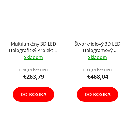
Multifunkčný 3D LED
Štvorkrídlový 3D LED
Holografický Projektor
Hologramový
s Batériou a Vysokým
Holografický Projektor
Skladom
Skladom
Rozlíšením Hologram s
s Ultra Vysokým
Ochranným Obalom
Rozlíšením 65cm
€218,01 bez DPH
€386,81 bez DPH
€263,79
€468,04
20cm Holofan
Holofan Reklamný
Reklamný Pútač
Pútač Fan
Ventilátor HD
DO KOŠÍKA
DO KOŠÍKA