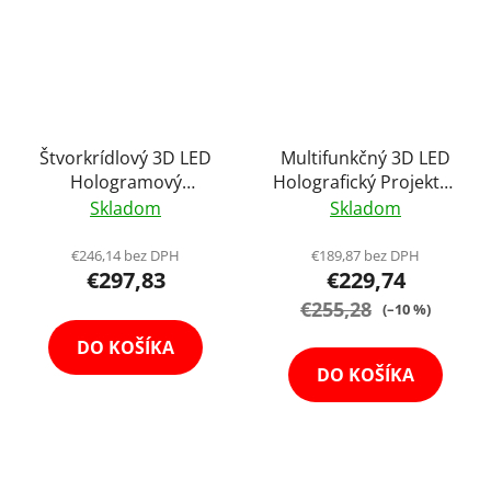
Štvorkrídlový 3D LED
Multifunkčný 3D LED
Hologramový
Holografický Projektor
Holografický Projektor
Hologram s
Skladom
Skladom
s Vysokým Rozlíšením
Ochranným Obalom
FullHD 52cm Holofan
45cm Holofan
€246,14 bez DPH
€189,87 bez DPH
€297,83
€229,74
Reklamný Pútač Fan
Reklamný Pútač Fan s
Regulovateľným
€255,28
(–10 %)
Statívom 130cm
DO KOŠÍKA
DO KOŠÍKA