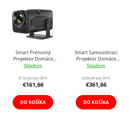
Smart Prenosný
Smart Samoostriaci
Projektor Domáce
Projektor Domáce
Kino Mobilné 1080P
Kino Mobilné Full HD
Skladom
Skladom
HD Vysokopomerové
Premietanie Android
Premietanie Cinema
12 Podpora Dolby
€133,60 bez DPH
€298,89 bez DPH
€161,66
€361,66
Android 11
Audio Reproduktor
Reproduktor
DO KOŠÍKA
DO KOŠÍKA