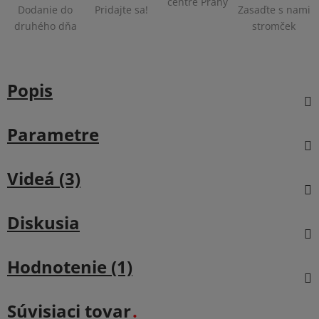
centre Prahy
Dodanie do
Pridajte sa!
Zasaďte s nami
druhého dňa
stromček
Popis
Parametre
Videá (3)
Diskusia
Hodnotenie (1)
Súvisiaci tovar