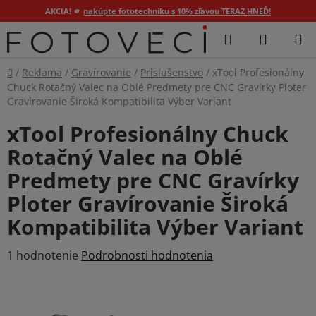
AKCIA! 🫵
nakúpte fototechniku s 10% zľavou TERAZ HNEĎ!
Prejsť
Hľadať
NÁKUP
na
KOŠÍK
obsah
Domov
/
Reklama
/
Gravírovanie
/
Príslušenstvo
/
xTool Profesionálny
Chuck Rotačný Valec na Oblé Predmety pre CNC Gravírky Ploter
Gravírovanie Široká Kompatibilita Výber Variant
xTool Profesionálny Chuck
Rotačný Valec na Oblé
Predmety pre CNC Gravírky
Ploter Gravírovanie Široká
Kompatibilita Výber Variant
Priemerné
1 hodnotenie
Podrobnosti hodnotenia
hodnotenie
produktu
je