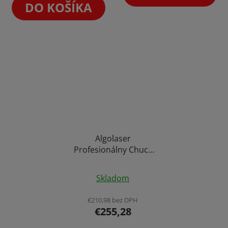
DO KOŠÍKA
Algolaser
Profesionálny Chuck
Rotačný Valec na Oblé
Priemerné
Predmety pre CNC
Skladom
Gravírky Ploter
hodnotenie
Gravírovanie
produktu
€210,98 bez DPH
€255,28
je
5,0