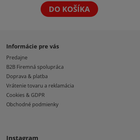
z
DO KOŠÍKA
5
hviezdičiek.
Z
á
Informácie pre vás
p
ä
Predajne
t
B2B Firemná spolupráca
i
Doprava & platba
e
Vrátenie tovaru a reklamácia
Cookies & GDPR
Obchodné podmienky
Instagram