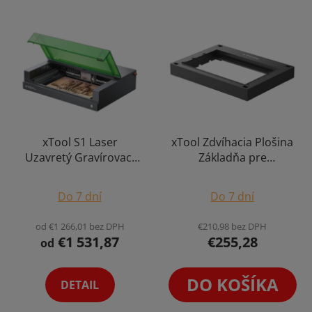
xTool S1 Laser
xTool Zdvíhacia Plošina
Uzavretý Gravírovací
Základňa pre
CNC Stroj Gravírka
Gravírovací Stroj pre
Ploter v Ochrannom
Rotačné Gravírovanie
Do 7 dní
Do 7 dní
Kryte Enclosure s
pre S1
Pozičným Systémom
od €1 266,01 bez DPH
€210,98 bez DPH
Gravíruje Kovy
€1 531,87
€255,28
od
Bezpečnostné Prvky
50x32cm Výber Variant
DO KOŠÍKA
DETAIL