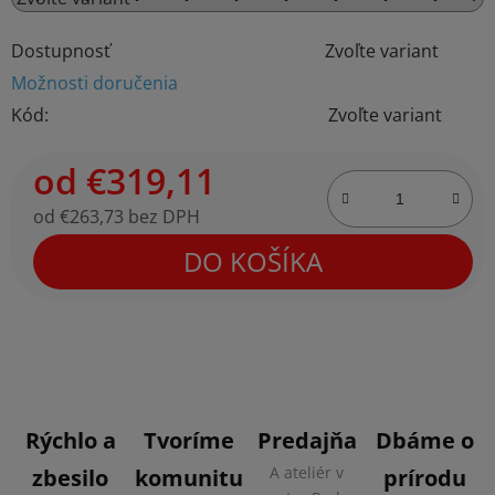
Dostupnosť
Zvoľte variant
Možnosti doručenia
Kód:
Zvoľte variant
od
€319,11
od
€263,73
bez DPH
Jednotková cena:
DO KOŠÍKA
Rýchlo a
Tvoríme
Predajňa
Dbáme o
A ateliér v
zbesilo
komunitu
prírodu