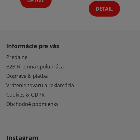
DETAIL
5
DETAIL
hviezdičiek.
Z
á
Informácie pre vás
p
ä
Predajne
t
B2B Firemná spolupráca
i
Doprava & platba
e
Vrátenie tovaru a reklamácia
Cookies & GDPR
Obchodné podmienky
Instagram