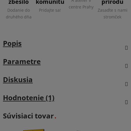
A ateliér v
zbesilo
komunitu
prírodu
centre Prahy
Dodanie do
Pridajte sa!
Zasaďte s nami
druhého dňa
stromček
Popis
Parametre
Diskusia
Hodnotenie (1)
Súvisiaci tovar