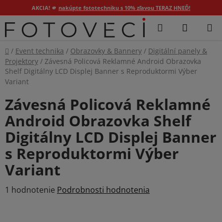
AKCIA! 🫵
nakúpte fototechniku s 10% zľavou TERAZ HNEĎ!
Prejsť
Hľadať
NÁKUP
na
KOŠÍK
obsah
Domov
/
Event technika
/
Obrazovky & Bannery
/
Digitální panely &
Projektory
/
Závesná Policová Reklamné Android Obrazovka
Shelf Digitálny LCD Displej Banner s Reproduktormi Výber
Variant
Závesná Policová Reklamné
Android Obrazovka Shelf
Digitálny LCD Displej Banner
s Reproduktormi Výber
Variant
Priemerné
1 hodnotenie
Podrobnosti hodnotenia
hodnotenie
produktu