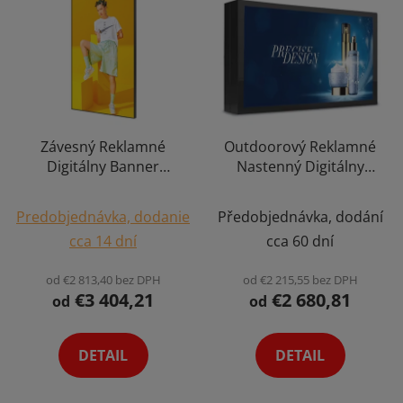
Závesný Reklamné
Outdoorový Reklamné
Digitálny Banner
Nastenný Digitálny
Vysoká Svietivosť
Banner Obrazovka na
Priemerné
Obrazovky Smart
Múr Wall Smart TV
Predobjednávka, dodanie
Předobjednávka, dodání
Displej Android
Displej Android
hodnotenie
cca 14 dní
cca 60 dní
Digiposter Infokiosiek
Dotykový Digiposter
produktu
2K 4K Výber Variant
Infokiosek Výber
je
od €2 813,40 bez DPH
od €2 215,55 bez DPH
Varianta
€3 404,21
€2 680,81
5,0
od
od
z
5
DETAIL
DETAIL
hviezdičiek.