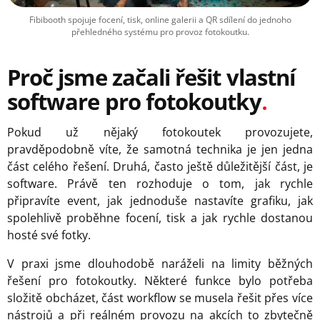
Fibibooth spojuje focení, tisk, online galerii a QR sdílení do jednoho
přehledného systému pro provoz fotokoutku.
Proč jsme začali řešit vlastní
software pro fotokoutky
Pokud už nějaký fotokoutek provozujete,
pravděpodobně víte, že samotná technika je jen jedna
část celého řešení. Druhá, často ještě důležitější část, je
software. Právě ten rozhoduje o tom, jak rychle
připravíte event, jak jednoduše nastavíte grafiku, jak
spolehlivě proběhne focení, tisk a jak rychle dostanou
hosté své fotky.
V praxi jsme dlouhodobě naráželi na limity běžných
řešení pro fotokoutky. Některé funkce bylo potřeba
složitě obcházet, část workflow se musela řešit přes více
nástrojů a při reálném provozu na akcích to zbytečně