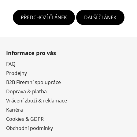
PŘEDCHOZÍ ČLÁNEK
DALŠÍ ČLÁNEK
Z
á
Informace pro vás
p
a
FAQ
t
Prodejny
í
B2B Firemní spolupráce
Doprava & platba
Vrácení zboží & reklamace
Kariéra
Cookies & GDPR
Obchodní podmínky