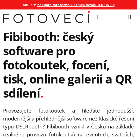
AKCE! 🫵
nakupte fototechniku s 10% slevou TEĎ HNED!
Přejít
Hledat
NÁKUP
na
KOŠÍK
obsah
Fibibooth: český
software pro
fotokoutek, focení,
tisk, online galerii a QR
sdílení
Provozujete fotokoutek a hledáte jednodušší,
modernější a přehlednější software než klasické řešení
typu DSLRbooth? Fibibooth vznikl v Česku na základě
reálného provozu fotokoutků na eventech, svatbách,