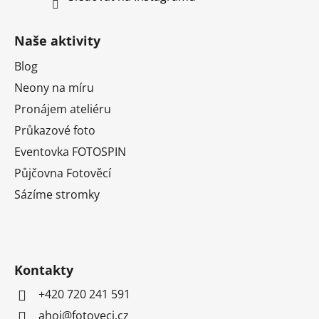
Naše aktivity
Blog
Neony na míru
Pronájem ateliéru
Průkazové foto
Eventovka FOTOSPIN
Půjčovna Fotověcí
Sázíme stromky
Kontakty
+420 720 241 591
ahoj@fotoveci.cz