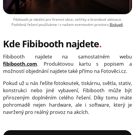
Fibibooth je ideální pro firemní akce, večírky a brandové aktivace.
Podobná řešení používáme i v našem eventovém prostoru
Biskup6
.
Kde Fibibooth najdete
Fibibooth najdete na samostatném webu
fibibooth.com
. Produktovou kartu s popisem a
možností objednání najdete také přímo na Fotověci.cz.
Pokud už u nás řešíte fotokoutek, tiskárnu, světla, stativ,
konstrukci nebo jiné vybavení, Fibibooth může být
přirozeným doplněním celého řešení. Díky tomu máte
pohromadě nejen hardware, ale i software, který je
navržený pro reálný provoz na akcích.