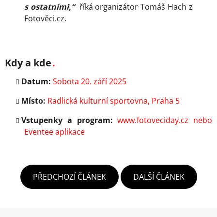
s ostatními,“
říká organizátor Tomáš Hach z
Fotověci.cz.
Kdy a kde
Datum:
Sobota 20. září 2025
Místo:
Radlická kulturní sportovna, Praha 5
Vstupenky a program:
www.fotoveciday.cz
nebo
Eventee aplikace
PŘEDCHOZÍ ČLÁNEK
DALŠÍ ČLÁNEK
Z