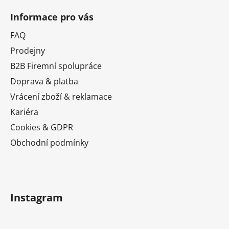
á
Informace pro vás
p
a
FAQ
t
Prodejny
í
B2B Firemní spolupráce
Doprava & platba
Vrácení zboží & reklamace
Kariéra
Cookies & GDPR
Obchodní podmínky
Instagram