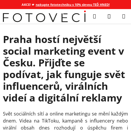
AKCE! 🫵
nakupte fototechniku s 10% slevou TEĎ HNED!
Přejít
Hledat
NÁKUP
na
KOŠÍK
obsah
Praha hostí největší
social marketing event v
Česku. Přijďte se
podívat, jak funguje svět
influencerů, virálních
videí a digitální reklamy
Svět sociálních sítí a online marketingu se mění každým
dnem. Videa na TikToku, kampaně s influencery nebo
virální obsah dnes rozhodují o úspěchu firem i