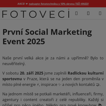
AKCE! 🫵
nakupte fototechniku s 10% slevou TEĎ HNED!
Přejít
Hledat
NÁKUP
na
KOŠÍK
obsah
První Social Marketing
Event 2025
Naše první velká akce je za námi a upřímně? Bylo to
neuvěřitelný.
V sobotu
20. září 2025
jsme zaplnili
Radlickou kulturní
sportovnu
v Praze, která se na jeden den proměnila v
místo plné energie ⚡, inspirace ✨ a nových kontaktů 🤝.
Na jednom místě se potkali marketéři, influenceři, firmy,
agentury i content creatoři z celé republiky. Každý si
přišel pro něco jiného. Někdo pro nové know-how 📚,