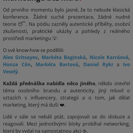
Od prvního momentu bylo jasné, že to nebude klasická
konference. Žádné suché prezentace, žádné nudné
teorie 😴. Na pódiu zazněly autentické příběhy, osobní
zkušenosti, praktické ukázky a pohledy z reálného
prostředí marketingu 💡.
O své know-how se podělili:
Alex Gritsayev
,
Markéta Baginská
,
Nicole Karráová
,
Honza Cón
,
Markéta Bartová
,
Daniel Rykr
a
Ivo
Veselý
.
Každá přednáška nabídla něco jiného
, někdo otevřel
téma osobního brandu a autenticity, jiný mluvil o
vztazích s influencery, strategii a o tom, jak dělat
marketing, který má duši ❤️.
Lidé v sále se nebáli ptát, zapojovali se do diskuze a
reagovali. Mezi jednotlivými bloky probíhal networking,
který by vydal na samostatnou akci ☕.