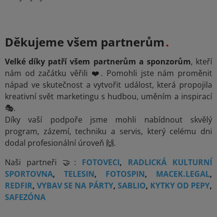
Děkujeme všem partnerům
Velké díky patří všem partnerům a sponzorům
, kteří
nám od začátku věřili ❤️. Pomohli jste nám proměnit
nápad ve skutečnost a vytvořit událost, která propojila
kreativní svět marketingu s hudbou, uměním a inspirací
🎭.
Díky vaší podpoře jsme mohli nabídnout skvělý
program, zázemí, techniku a servis, který celému dni
dodal profesionální úroveň 🙌.
Naši partneři 🤝:
FOTOVECI
,
RADLICKÁ KULTURNÍ
SPORTOVNA
,
TELESIN
,
FOTOSPIN
,
MACEK.LEGAL
,
REDFIR
,
VYBAV SE NA PÁRTY
,
SABLIO
,
KYTKY OD PEPY
,
SAFEZÓNA