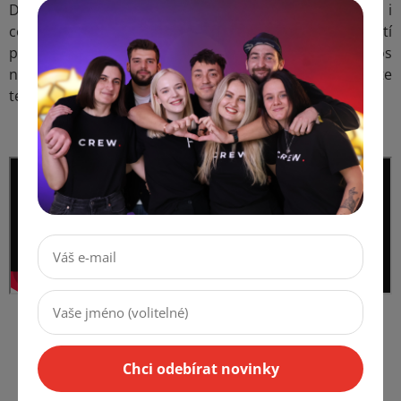
Děkujeme všem návštěvníkům, speakerům, partnerům i
celému produkčnímu týmu. Každý z vás byl součástí
příběhu, který teprve začíná 📖. A pokud jste letos
nemohli dorazit, podívejte se na
aftermovie
a prožijte
ten den s námi alespoň prostřednictvím kamery 🎥
Chci odebírat novinky