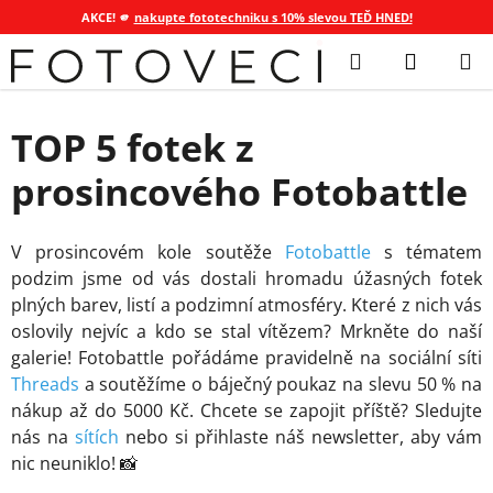
AKCE! 🫵
nakupte fototechniku s 10% slevou TEĎ HNED!
Přejít
Hledat
NÁKUP
na
KOŠÍK
obsah
TOP 5 fotek z
prosincového Fotobattle
V prosincovém kole soutěže
Fotobattle
s tématem
podzim jsme od vás dostali hromadu úžasných fotek
plných barev, listí a podzimní atmosféry. Které z nich vás
oslovily nejvíc a kdo se stal vítězem? Mrkněte do naší
galerie! Fotobattle pořádáme pravidelně na sociální síti
Threads
a soutěžíme o báječný poukaz na slevu 50 % na
nákup až do 5000 Kč. Chcete se zapojit příště? Sledujte
nás na
sítích
nebo si přihlaste náš newsletter, aby vám
nic neuniklo! 📸