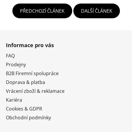
PŘEDCHOZÍ ČLÁNEK
DALŠÍ ČLÁNEK
Z
á
Informace pro vás
p
a
FAQ
t
Prodejny
í
B2B Firemní spolupráce
Doprava & platba
Vrácení zboží & reklamace
Kariéra
Cookies & GDPR
Obchodní podmínky