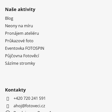
Naše aktivity
Blog
Neony na míru
Pronájem ateliéru
Průkazové foto
Eventovka FOTOSPIN
Půjčovna Fotověcí
Sázíme stromky
Kontakty
+420 720 241 591
ahoj@fotoveci.cz