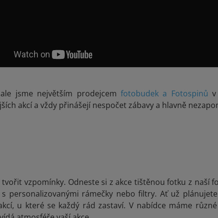
, ale jsme největším prodejcem
fotobudek a Fotospinů
v 
jších akcí a vždy přinášejí nespočet zábavy a hlavně neza
u tvořit vzpomínky. Odneste si z akce tištěnou fotku z naší f
s personalizovanými rámečky nebo filtry. Ať už plánujete 
akcí, u které se každý rád zastaví. V nabídce máme různé
vídá atmosféře vaší akce.