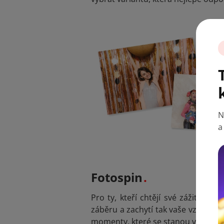
N
a
Fotospin
Pro ty, kteří chtějí své zážitky 
záběru a zachytí tak vaše vzpomínky 
momenty, které se stanou virálními