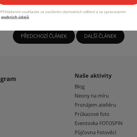
0° otočný fotokoutek 360?"
Přihlášením souhlasíte se zasíláním obchodních sdělení a se zpracováním
osobních údajů
.
PŘEDCHOZÍ ČLÁNEK
DALŠÍ ČLÁNEK
Naše aktivity
agram
Blog
Neony na míru
Pronájem ateliéru
Průkazové foto
Eventovka FOTOSPIN
Půjčovna Fotověcí