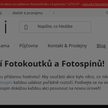
tní sleva na veškerou fototechniku s kupónem "LÉTO10" -
nakupte fototech
jí
Ateliér k pronájmu
Sázíme stromky
Eventovka 
lama
Půjčovna
Kontakt & Prodejny
Blog
í Fotokoutků a Fotospinů!
ou přidanou hodnotu?
Aby součásti akce bylo něco, co ni
otospin
každou událost pořádně roztočí. Podívejte se na v
tospin dokážou každou akci posunout na novou úroveň!