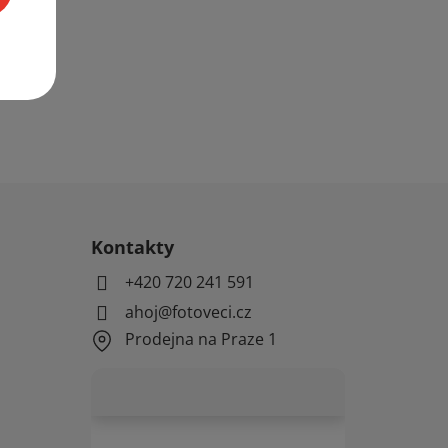
Kontakty
+420 720 241 591
ahoj@fotoveci.cz
Prodejna na Praze 1