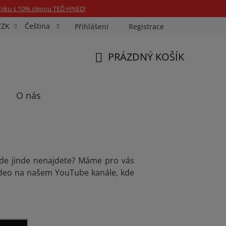
niku s 10% slevou TEĎ HNED!
CZK
Čeština
Přihlášení
Registrace
Fotospin
Neony na míru
Průkazové Foto
PRÁZDNÝ KOŠÍK
NÁKUPNÍ
KOŠÍK
O nás
kde jinde nenajdete? Máme pro vás
ideo na našem YouTube kanále, kde