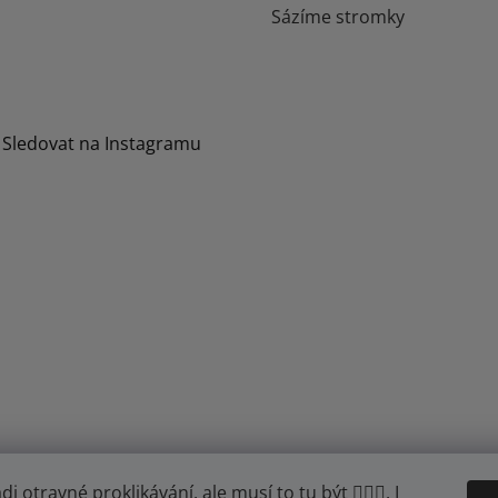
Sázíme stromky
Sledovat na Instagramu
otravné proklikávání, ale musí to tu být 🤦🏾‍♂️. I