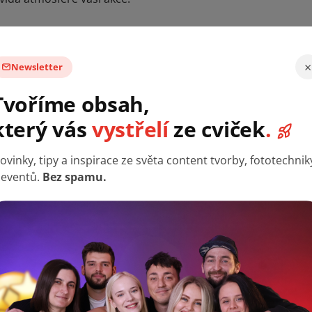
×
Newsletter
Tvoříme obsah,
který vás
vystřelí
ze cviček
.
ovinky, tipy a inspirace ze světa content tvorby, fototechnik
 eventů.
Bez spamu.
posunout o úroveň výš, nabízíme náš Fotospin – otočnou pla
na video. Tento efekt je ideální pro sdílení na sociálních sít
.