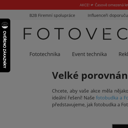
AKCE! 🫵 Časově omezená le
Přejít
B2B Firemní spolupráce
Influenceři doporuču
na
obsah
Fototechnika
Event technika
Rek
Velké porovnán
Chcete, aby vaše akce měla
nějak
ideální řešení! Naše
fotobudka a F
představujeme, jak fotobudka a Fo