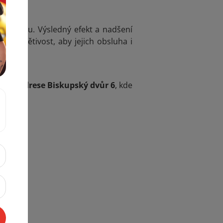
u volbou. Výsledný efekt a nadšení
u přívětivost, aby jejich obsluha i
e na adrese Biskupský dvůr 6
, kde
ínek!