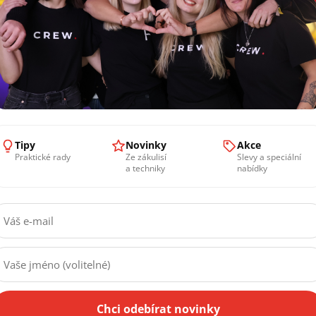
ude něčím vyjímat, fotobudky a Fotospiny jsou tou správno
otokoutky jsou navrženy s důrazem na kvalitu a uživatelsko
o každého.
stní kůži, budeme se na vás těšit v našem showroomu
v Praz
otospin.
Tipy
Novinky
Akce
dělejte první krok k jedinečné události plné zábavy a vzpom
Praktické rady
Ze zákulisí
Slevy a speciální
a techniky
nabídky
hanger"
Chci odebírat novinky