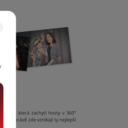
y
tformu, která zachytí hosty v 360°
ích, a právě zde vznikají ty nejlepší