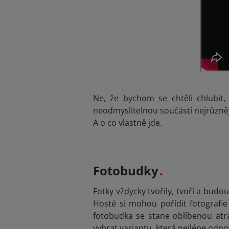
Ne, že bychom se chtěli chlubit
neodmyslitelnou součástí nejrůzně
A o co vlastně jde.
Fotobudky
Fotky vždycky tvořily, tvoří a budo
Hosté si mohou pořídit fotografie 
fotobudka se stane oblíbenou atr
vybrat variantu, která nejlépe odpo