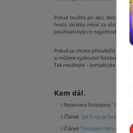
Pokud toužíte po akci, která se b
hostů zkrátka mluví za vše! Naše f
používání byly co nejjednodušší pr
Pokud se chcete přesvědčit na vla
si můžete vyzkoušet fotokoutek i F
Tak neváhejte – kontaktujte nás a u
Kam dál
Rezervace Fotospinu
"HERE"
Článek
"Jak funguje fotospin"
Článek
"Fotospin Párty Gamec