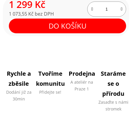
1 299 Kč
1 073,55 Kč bez DPH
Měrná cena:
DO KOŠÍKU
Rychle a
Tvoříme
Prodejna
Staráme
A ateliér na
zběsile
komunitu
se o
Praze 1
Dodání již za
Přidejte se!
přírodu
30min
Zasaďte s námi
stromek