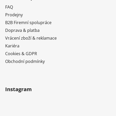
p
a
FAQ
t
Prodejny
í
B2B Firemní spolupráce
Doprava & platba
Vrácení zboží & reklamace
Kariéra
Cookies & GDPR
Obchodní podmínky
Instagram