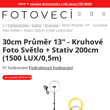
AKCE! 🫵
nakupte fototechniku s 10% slevou TEĎ HNED!
Přejít
Hledat
NÁKUP
na
KOŠÍK
obsah
Domů
/
Fototechnika
/
Světla
/
Kruhová
/
30cm Průměr 13" - Kruhové
Foto Světlo + Stativ 200cm (1500 LUX/0,5m)
30cm Průměr 13" - Kruhové
Foto Světlo + Stativ 200cm
(1500 LUX/0,5m)
Průměrné
91 hodnocení
Podrobnosti hodnocení
hodnocení
SALECODE:LÉTO10:10:%
produktu
je
4,2
z
5