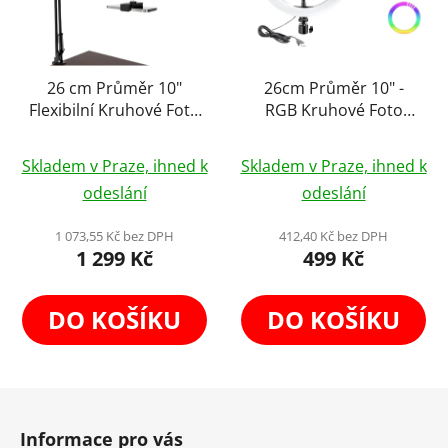
26 cm Průměr 10"
26cm Průměr 10" -
Flexibilní Kruhové Foto
RGB Kruhové Foto
Světlo ke Stolu s
Světlo s Regulaci +
Průměrné
Flexibilnám Držákem
Holder BEZ STATIVU
Skladem v Praze, ihned k
Skladem v Praze, ihned k
na Telefon (1000
(850LUX/0,5m)
hodnocení
odeslání
odeslání
LUX/0,5 m)
produktu
je
1 073,55 Kč bez DPH
412,40 Kč bez DPH
1 299 Kč
499 Kč
5,0
z
5
DO KOŠÍKU
DO KOŠÍKU
hvězdiček.
Z
á
Informace pro vás