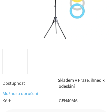
hvězdiček.
Skladem v Praze, ihned k
Dostupnost
odeslání
Možnosti doručení
Kód:
GEN40/46