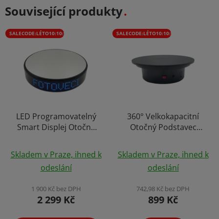
Související produkty
SALECODE:LÉTO10:10:%
SALECODE:LÉTO10:10:%
LED Programovatelný
360° Velkokapacitní
Smart Displej Otočný
Otočný Podstavec
Podstavec Stativ Foto
Stativ Foto Video 15kg
Průměrné
Video 4kg Průměr
Skladem v Praze, ihned k
Skladem v Praze, ihned k
20cm
hodnocení
odeslání
odeslání
produktu
je
1 900 Kč bez DPH
742,98 Kč bez DPH
2 299 Kč
899 Kč
4,5
z