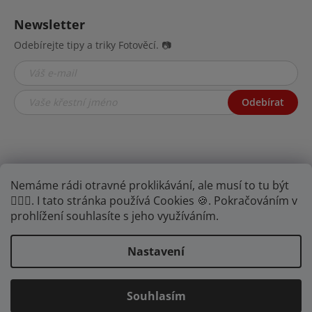
Newsletter
Odebírejte tipy a triky Fotověcí. 📷
Odebírat
Nemáme rádi otravné proklikávání, ale musí to tu být
🤦🏾‍♂️. I tato stránka používá Cookies 🍪. Pokračováním v
prohlížení souhlasíte s jeho využíváním.
Najdete nás na YouTube,
Facebooku i
Instagramu.
Nastavení
Souhlasím
Vytvořil Shoptet