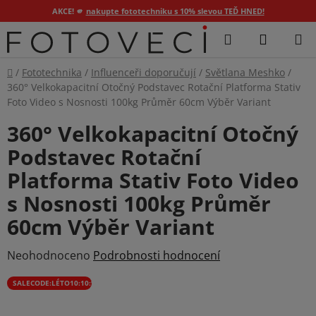
AKCE! 🫵
nakupte fototechniku s 10% slevou TEĎ HNED!
Přejít
Hledat
NÁKUP
na
KOŠÍK
obsah
Domů
/
Fototechnika
/
Influenceři doporučují
/
Světlana Meshko
/
360° Velkokapacitní Otočný Podstavec Rotační Platforma Stativ
Foto Video s Nosnosti 100kg Průměr 60cm Výběr Variant
360° Velkokapacitní Otočný
Podstavec Rotační
Platforma Stativ Foto Video
s Nosnosti 100kg Průměr
60cm Výběr Variant
Průměrné
Neohodnoceno
Podrobnosti hodnocení
hodnocení
SALECODE:LÉTO10:10:%
produktu
je