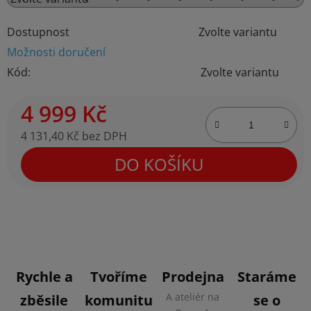
Dostupnost
Zvolte variantu
Možnosti doručení
Kód:
Zvolte variantu
4 999 Kč
4 131,40 Kč bez DPH
Měrná cena:
DO KOŠÍKU
Rychle a
Tvoříme
Prodejna
Staráme
A ateliér na
zběsile
komunitu
se o