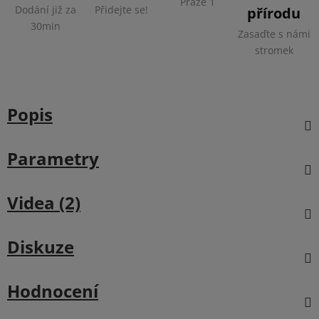
Praze 1
Dodání již za
Přidejte se!
přírodu
30min
Zasaďte s námi
stromek
Popis
Parametry
Videa (2)
Diskuze
Hodnocení