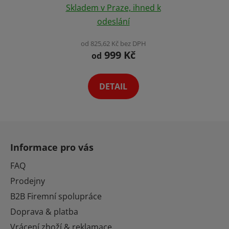
Skladem v Praze, ihned k
hodnocení
odeslání
produktu
je
od 825,62 Kč bez DPH
999 Kč
4,2
od
z
5
DETAIL
hvězdiček.
Z
á
Informace pro vás
p
a
FAQ
t
Prodejny
í
B2B Firemní spolupráce
Doprava & platba
Vrácení zboží & reklamace