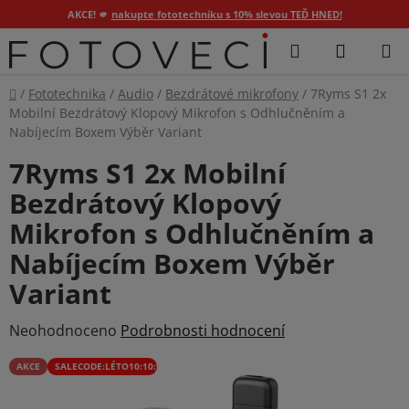
AKCE! 🫵
nakupte fototechniku s 10% slevou TEĎ HNED!
Přejít
Hledat
NÁKUP
na
KOŠÍK
obsah
Domů
/
Fototechnika
/
Audio
/
Bezdrátové mikrofony
/
7Ryms S1 2x
Mobilní Bezdrátový Klopový Mikrofon s Odhlučněním a
Nabíjecím Boxem Výběr Variant
7Ryms S1 2x Mobilní
Bezdrátový Klopový
Mikrofon s Odhlučněním a
Nabíjecím Boxem Výběr
Variant
Průměrné
Neohodnoceno
Podrobnosti hodnocení
hodnocení
AKCE
SALECODE:LÉTO10:10:%
produktu
je