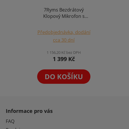
7Ryms Bezdrátový
Klopový Mikrofon s
Bluetooth
Reproduktorem 5W
Předobjednávka, dodání
pro Menší Skupiny
cca 30 dní
Karaoke Set WA2
1 156,20 Kč bez DPH
1 399 Kč
DO KOŠÍKU
Z
á
Informace pro vás
p
a
FAQ