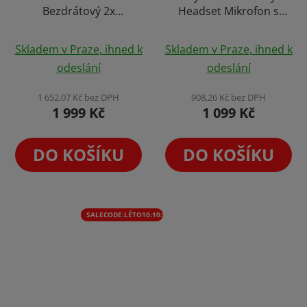
Bezdrátový 2x
Headset Mikrofon s
Mikrofon Set USB-C s
Bluetooth
Průměrné
Potlačením Šumu na
Reproduktorem 5W
Skladem v Praze, ihned k
Skladem v Praze, ihned k
Natáčení Videí
pro Menší Skupiny
hodnocení
odeslání
odeslání
Karaoke Set WA1
produktu
je
1 652,07 Kč bez DPH
908,26 Kč bez DPH
1 999 Kč
1 099 Kč
5,0
z
5
DO KOŠÍKU
DO KOŠÍKU
hvězdiček.
SALECODE:LÉTO10:10:%