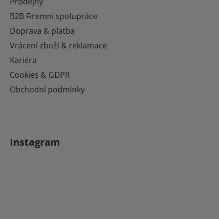
t
Prodejny
í
B2B Firemní spolupráce
Doprava & platba
Vrácení zboží & reklamace
Kariéra
Cookies & GDPR
Obchodní podmínky
Instagram