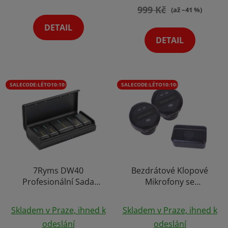
z
999 Kč
z
(až –41 %)
5
5
DETAIL
hvězdiček.
hvězdiček.
DETAIL
SALECODE:LÉTO10:10:%
SALECODE:LÉTO10:10:%
7Ryms DW40
Bezdrátové Klopové
Profesionální Sada
Mikrofony se
Bezdrátových
Zabudovaným AI
Průměrné
Průměrné
Mikrofonu Audio, 4
Potlačením Šumu
Skladem v Praze, ihned k
Skladem v Praze, ihned k
Mikrofony, 4
hodnocení
Okamžitá Odezva s
hodnocení
odeslání
odeslání
Samostatné Audio
Nabíjecím Boxem