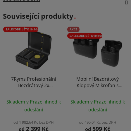
Související produkty
SALECODE:LÉTO10:10:%
AKCE
SALECODE:LÉTO10:10:%
7Ryms Profesionální
Mobilní Bezdrátový
Bezdrátový 2x
Klopový Mikrofon s
Mikrofonový Set s
Nabíjecím Boxem
Průměrné
Průměrné
Potlačením Hluku
Výběr Variant
Skladem v Praze, ihned k
Skladem v Praze, ihned k
Univerzální Využití Live
hodnocení
hodnocení
odeslání
odeslání
Stream Video Vlog
produktu
produktu
DSLR
je
je
od 1 982,64 Kč bez DPH
od 495,04 Kč bez DPH
2 399 Kč
599 Kč
5,0
4,0
od
od