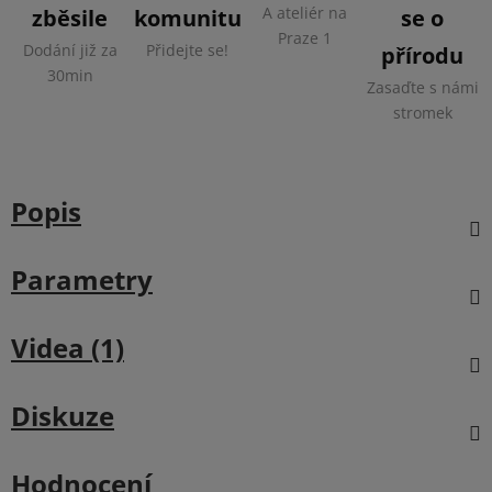
A ateliér na
zběsile
komunitu
se o
Praze 1
Dodání již za
Přidejte se!
přírodu
30min
Zasaďte s námi
stromek
Popis
Parametry
Videa (1)
Diskuze
Hodnocení