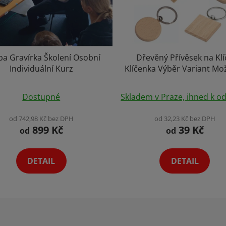
ba Gravírka Školení Osobní
Dřevěný Přívěsek na Klí
Individuální Kurz
Klíčenka Výběr Variant Mo
Gravírování
Průměrné
Dostupné
Skladem v Praze, ihned k od
hodnocení
produktu
od 742,98 Kč bez DPH
od 32,23 Kč bez DPH
899 Kč
39 Kč
je
od
od
4,8
z
DETAIL
DETAIL
5
hvězdiček.