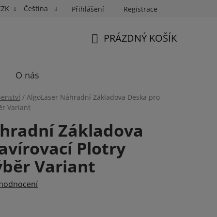
CZK
Čeština
Přihlášení
Registrace
Fotospin
Neony na míru
Průkazové Foto
PRÁZDNÝ KOŠÍK
NÁKUPNÍ
KOŠÍK
O nás
šenství
/
AlgoLaser Náhradní Základova Deska pro
ěr Variant
hradní Základova
avírovací Plotry
běr Variant
 hodnocení