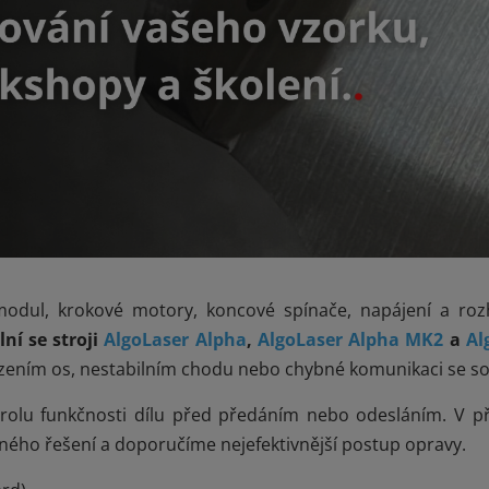
odul, krokové motory, koncové spínače, napájení a rozh
ní se stroji
AlgoLaser Alpha
,
AlgoLaser Alpha MK2
a
Al
ízením os, nestabilním chodu nebo chybné komunikaci se s
rolu funkčnosti dílu před předáním nebo odesláním. V př
ého řešení a doporučíme nejefektivnější postup opravy.