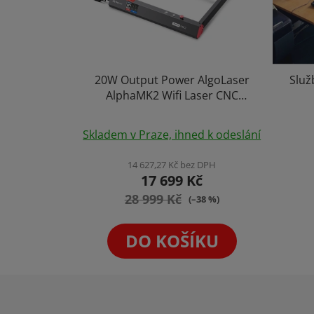
20W Output Power AlgoLaser
Služ
AlphaMK2 Wifi Laser CNC
Gravírka Laserový Gravírovací
Průměrné
Stroj S Vlastním Software a
Skladem v Praze, ihned k odeslání
Displejem Plotr Gravíruje (i řeže)
hodnocení
Kovy
produktu
14 627,27 Kč bez DPH
17 699 Kč
je
28 999 Kč
5,0
(–38 %)
z
5
DO KOŠÍKU
hvězdiček.
Z