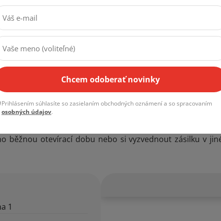
Chcem odoberať novinky
Prihlásením súhlasíte so zasielaním obchodných oznámení a so spracovaním
osobných údajov
.
Launch nového modelu na našem showroomu Biskup6.
imo běžnou otevírací dobu nebo si vyzvednout zásilku v j
ha 1