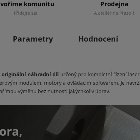
Tvoříme komunitu
Prodejna
Přidejte se!
A ateliér na Praze 1
Parametry
Hodnocení
e
originální náhradní díl
určený pro kompletní řízení laser
aserovým modulem, motory a ovládacím softwarem. Je navrže
 přímou výměnu bez nutnosti jakýchkoliv úprav.