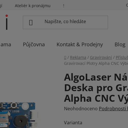
jí
Ateliér k pronájmu
Sázíme stromky
Eventovka 
lama
Půjčovna
Kontakt & Prodejny
Blog
Domů
/
Reklama
/
Gravírování
/
Příslu
Gravírovací Plotry Alpha CNC Výb
AlgoLaser Ná
Deska pro Gr
Alpha CNC Vý
Průměrné
Neohodnoceno
Podrobnosti
hodnocení
Varianta
produktu