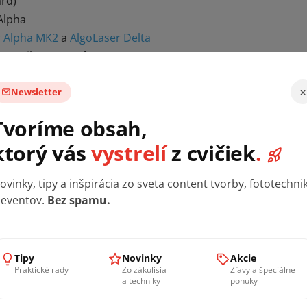
ard)
 Alpha
r Alpha MK2
a
AlgoLaser Delta
komunikace se softwarem
ry, koncové spínače, napájení
×
Newsletter
ktualizace firmwaru
av
Tvoríme obsah,
ktorý vás
vystrelí
z cvičiek
.
e naše stroje prohlédnout naživo, nechat si je předvés
ovinky, tipy a inšpirácia zo sveta content tvorby, fototechni
 model bude pro váš projekt nejvhodnější.
 eventov.
Bez spamu.
Tipy
Novinky
Akcie
Praktické rady
Zo zákulisia
Zľavy a špeciálne
a techniky
ponuky