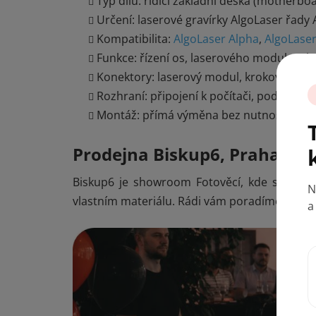
Typ dílu: řídicí základní deska (motherbo
Určení: laserové gravírky AlgoLaser řady
Kompatibilita:
AlgoLaser Alpha
,
AlgoLase
Funkce: řízení os, laserového modulu a 
Konektory: laserový modul, krokové moto
Rozhraní: připojení k počítači, podpora a
Montáž: přímá výměna bez nutnosti úpr
Prodejna Biskup6, Praha 1
Biskup6 je showroom Fotověcí, kde si můžet
N
vlastním materiálu. Rádi vám poradíme, který
a