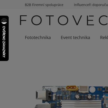
Přejít
B2B Firemní spolupráce
Influenceři doporuču
na
obsah
Fototechnika
Event technika
Rek