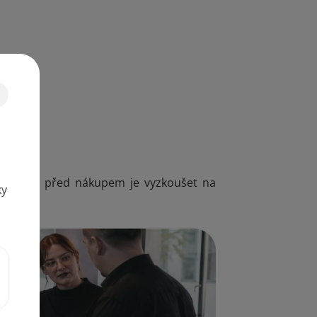
t a ještě před nákupem je vyzkoušet na
ky