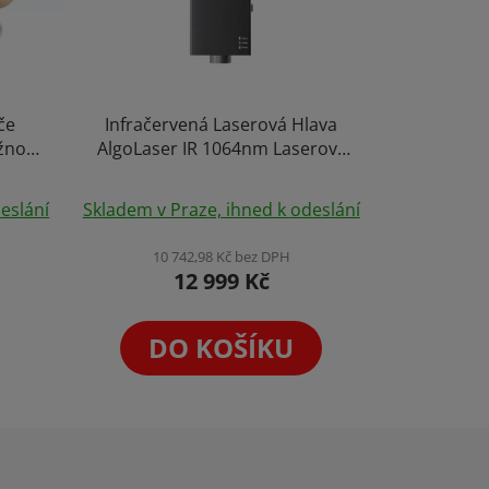
če
Infračervená Laserová Hlava
žnost
AlgoLaser IR 1064nm Laserový
Modul CNC Gravírovací Jednotka
2W
eslání
Skladem v Praze, ihned k odeslání
10 742,98 Kč bez DPH
12 999 Kč
DO KOŠÍKU