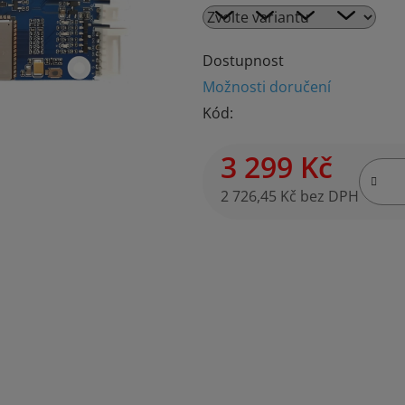
je
0,0
z
Dostupnost
5
Možnosti doručení
hvězdiček.
Kód:
3 299 Kč
2 726,45 Kč bez DPH
Měrná cena: