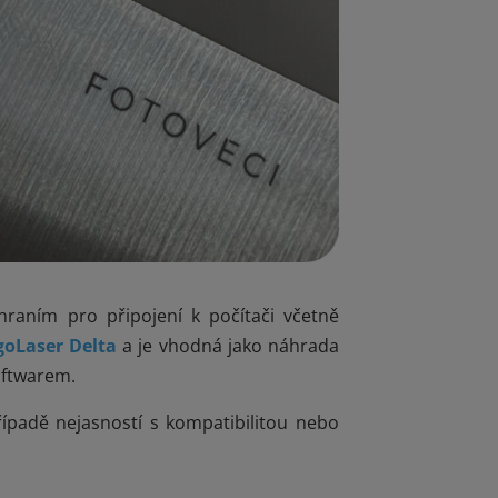
raním pro připojení k počítači včetně
goLaser Delta
a je vhodná jako náhrada
oftwarem.
ípadě nejasností s kompatibilitou nebo