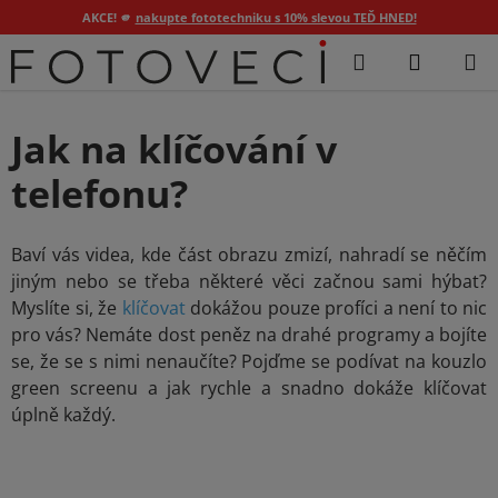
AKCE! 🫵
nakupte fototechniku s 10% slevou TEĎ HNED!
Přejít
Hledat
NÁKUP
na
KOŠÍK
obsah
Jak na klíčování v
telefonu?
Baví vás videa, kde část obrazu zmizí, nahradí se něčím
jiným nebo se třeba některé věci začnou sami hýbat?
Myslíte si, že
klíčovat
dokážou pouze profíci a není to nic
pro vás? Nemáte dost peněz na drahé programy a bojíte
se, že se s nimi nenaučíte? Pojďme se podívat na kouzlo
green screenu a jak rychle a snadno dokáže klíčovat
úplně každý.