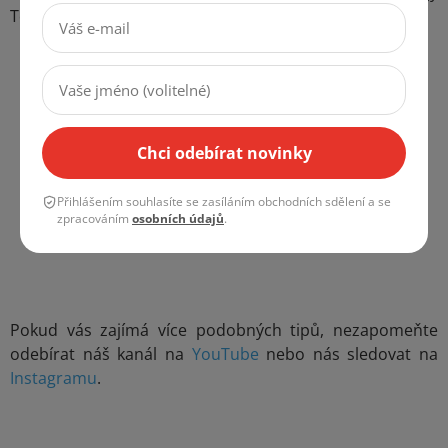
Toma.
Chci odebírat novinky
Přihlášením souhlasíte se zasíláním obchodních sdělení a se
zpracováním
osobních údajů
.
Pokud vás zajímá více podobných tipů, nezapomeňte
odebírat náš kanál na
YouTube
nebo nás sledovat na
Instagramu
.