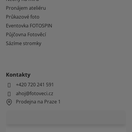
Pronájem ateliéru
Průkazové foto
Eventovka FOTOSPIN
Půjčovna Fotověcí
Sázíme stromky
Kontakty
+420 720 241 591
ahoj@fotoveci.cz
Prodejna na Praze 1