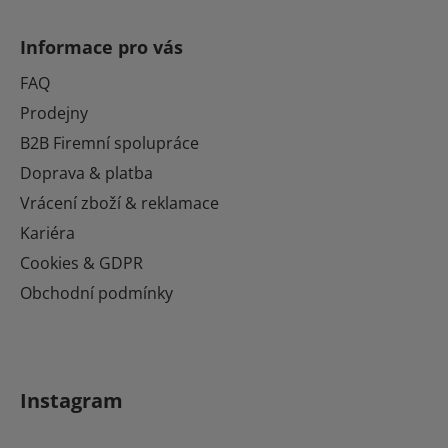
Z
á
Informace pro vás
p
a
FAQ
t
Prodejny
í
B2B Firemní spolupráce
Doprava & platba
Vrácení zboží & reklamace
Kariéra
Cookies & GDPR
Obchodní podmínky
Instagram