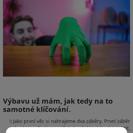
Výbavu už mám, jak tedy na to
samotné klíčování
Jako první věc si nahrajeme dva záběry. První záběr
bude jen čisté pozadí (takové, které budete chtít,