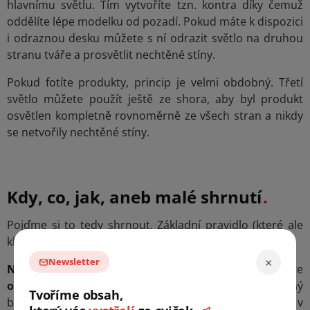
hlavnímu světlu. Tím vytvoříte tzn. kontra díky čemuž
oddělíte lépe modelku od pozadí. Pokud máte k dispozici
i odraznou desku můžete s ní odrazit světlo na druhou
stranu tváře a prosvětlit nechtěné stíny.
Pokud fotíte produkty, princip je velmi obdobný. Třetí
světlo můžete použít ještě ze shora, aby byl produkt
osvětlen kompletně rovnoměrně ze všech stran a nikdy
se netvořily nechtěné stíny.
Kdy, co, jak, aneb malé shrnutí
Pojďme si to tedy shrnout. Základní pravidlo (které ale
klidně poruště, pokud víte, proč to děláte) je:
×
Newsletter
Na portrét
(nasvícení obličeje modelu) vždy používejte
oktagon
softbox. Je svým kulatým tvarem podobný
Tvoříme obsah,
běžnému dennímu světlu na které jsme zvyklý a dělá v