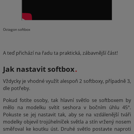
Octagon softbox
A teď přichází na řadu ta praktická, zábavnější část!
Jak nastavit softbox
Vždycky je vhodné využít alespoň 2 softboxy, případně 3,
dle potřeby.
Pokud fotíte osoby, tak hlavní světlo se softboxem by
mělo na modelku svítit seshora v bočním úhlu 45°.
Pokuste se jej nastavit tak, aby se na vzdálenější tváři
modelky objevil trojúhelníček světla a stín vržený nosem
směřoval ke koutku úst. Druhé světlo postavte naproti