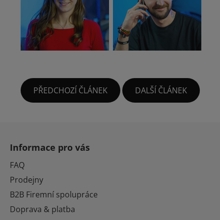
PŘEDCHOZÍ ČLÁNEK
DALŠÍ ČLÁNEK
Z
á
Informace pro vás
p
a
FAQ
t
Prodejny
í
B2B Firemní spolupráce
Doprava & platba