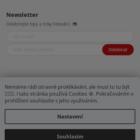
Newsletter
Odebírejte tipy a triky Fotověcí. 📷
Odebírat
Nemáme rádi otravné proklikávání, ale musí to tu být
🤦🏾‍♂️. I tato stránka používá Cookies 🍪. Pokračováním v
prohlížení souhlasíte s jeho využíváním.
Najdete nás na YouTube,
Facebooku i
Instagramu.
Nastavení
Souhlasím
Vytvořil Shoptet