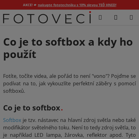
AKCE! 🫵
nakupte fototechniku s 10% slevou TEĎ HNED!
Přejít
Hledat
NÁKUP
na
KOŠÍK
obsah
Co je to softbox a kdy ho
použít
Fotíte, točíte videa, ale pořád to není "vono"? Pojďme se
podívat na to, jak vykouzlíte perfektní záběry s pomocí
softboxů.
Co je to softbox
Softbox
je tzv. nástavec na hlavní zdroj světla nebo také
modifikátor světelného toku. Není to tedy zdroj světla, to
je například LED lampa, žárovka, reflektor apod. Tyto