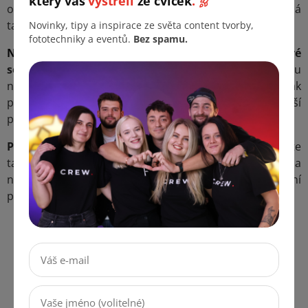
který vás
vystřelí
ze cviček
.
oku přirozený kruhový odraz. Velkými oktagony se dá
také dobře nasvítit i skupina osob.
Novinky, tipy a inspirace ze světa content tvorby,
fototechniky a eventů.
Bez spamu.
Na produktovou fotografii
využijte
obdélníkové
softboxy
(kruhové odlesky od oktagonů na povrchu
některých produktů opravdu nevypadají dobře) a to jak
při souměrném, tak i asymetrickém svícení ( kde je lepší
používat několik různých obdélníkových softboxů).
Pomocné světlo
pro produkty a portrétní foto použijte
také
obdélníkové softboxy
. Využijete je i např. na
nasvícení celé linie postavy z boku nebo na zadní
prosvětlení (kontra).