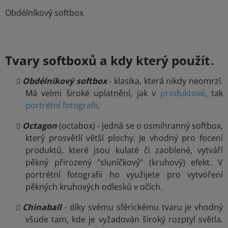
Obdélníkový softbox
Tvary softboxů a kdy který použít
Obdélníkový softbox
- klasika, která nikdy neomrzí.
Má velmi široké uplatnění, jak v
produktové
, tak
portrétní fotografii
.
Octagon
(octabox) - jedná se o osmihranný softbox,
který prosvětlí větší plochy. Je vhodný pro focení
produktů, které jsou kulaté či zaoblené, vytváří
pěkný přirozený "sluníčkový" (kruhový) efekt. V
portrétní fotografii ho využijete pro vytvoření
pěkných kruhových odlesků v očích.
Chinaball
- díky svému sférickému tvaru je vhodný
všude tam, kde je vyžadován široký rozptyl světla.