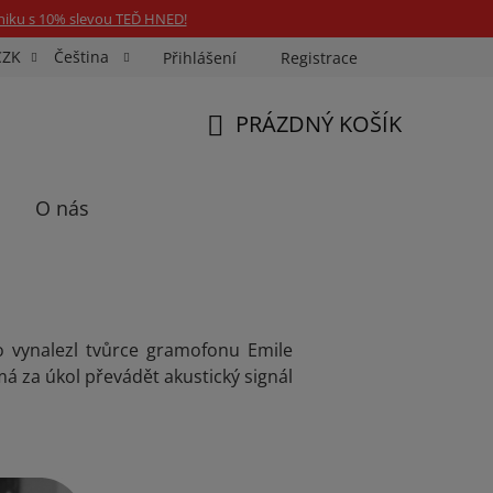
niku s 10% slevou TEĎ HNED!
CZK
Čeština
Přihlášení
Registrace
Fotospin
Neony na míru
Průkazové Foto
PRÁZDNÝ KOŠÍK
NÁKUPNÍ
KOŠÍK
O nás
o vynalezl tvůrce gramofonu Emile
á za úkol převádět akustický signál