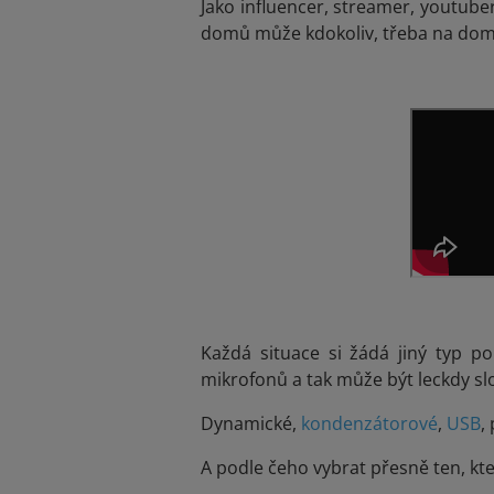
Jako influencer, streamer, youtuber
domů může kdokoliv, třeba na domá
Každá situace si žádá jiný typ p
mikrofonů a tak může být leckdy slo
Dynamické,
kondenzátorové
,
USB
,
A podle čeho vybrat přesně ten, kt