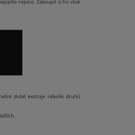
ejspíše nejvíce. Zakoupit si ho však
nešní době existuje několik druhů
alších.