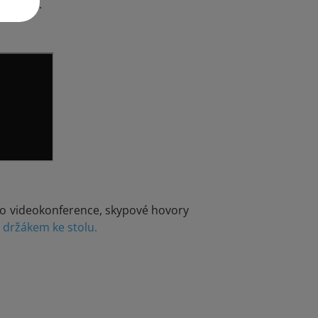
m boxem
.
pro videokonference, skypové hovory
 držákem ke stolu.