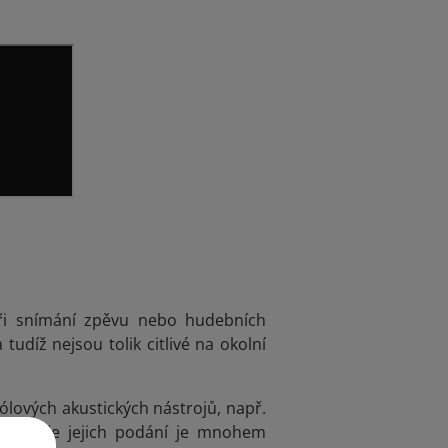
při snímání zpěvu nebo hudebních
tudíž nejsou tolik citlivé na okolní
ólových akustických nástrojů, např.
ější, ale jejich podání je mnohem