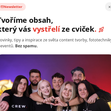
 poněkud slabý, vnitřní součástí kondenzátoru je i zesilovač.
×
Newsletter
autonomní senzorická meridiánová reakce), kdy se do mikr
Tvoříme obsah,
vuky různých věcí okolo. Říká se, že ASMR je jednou z relax
si jednoduše můžete vyzkoušet i vy doma, a právě s ko
který vás
vystřelí
ze cviček
.
mikrofonů potřebuje 48 voltový zdroj (tzv. phantomové 
ovinky, tipy a inspirace ze světa content tvorby, fototechnik
pultů (vybavení zvukařů s možností naladění jednotlivých hl
 eventů.
Bez spamu.
vším zpěváci na pódiových vystoupeních. Jak už z názvu 