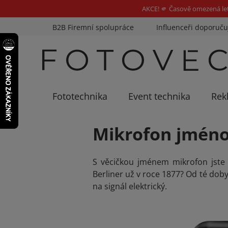
AKCE! 🫵 Časově omezená le
Přejít
B2B Firemní spolupráce
Influenceři doporuču
na
obsah
Fototechnika
Event technika
Rek
Mikrofon jméno
S věcičkou jménem mikrofon jste 
Berliner už v roce 1877? Od té dob
na signál elektrický.