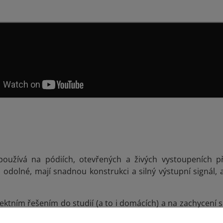
oužívá na pódiích, otevřených a živých vystoupeních 
u odolné, mají snadnou konstrukci a silný výstupní signál, a 
ektním řešením do studií (a to i domácích) a na zachycení s
iano. Oproti dynamickým mikrofonům jsou mnohem citliv