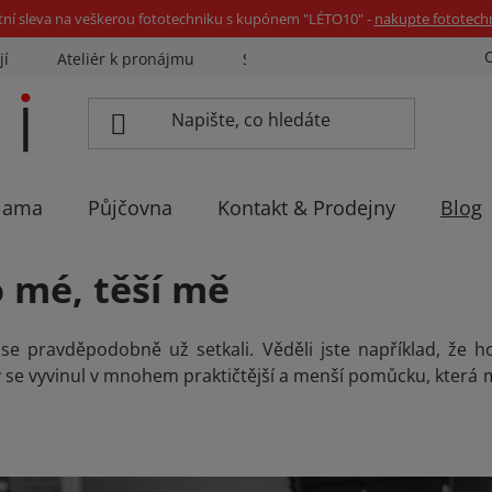
tní sleva na veškerou fototechniku s kupónem "LÉTO10" -
nakupte fototech
jí
Ateliér k pronájmu
Sázíme stromky
Eventovka 
lama
Půjčovna
Kontakt & Prodejny
Blog
 mé, těší mě
se pravděpodobně už setkali. Věděli jste například, že h
y se vyvinul v mnohem praktičtější a menší pomůcku, která m