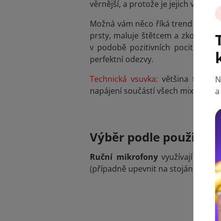
věrnější, a protože je jejich výstup
Možná vám něco říká trend ASMR (
prsty, maluje štětcem a zkouší se z
v podobě pozitivních pocitů. To 
perfektní odezvy.
Technická vsuvka:
většina těchto 
N
napájení součástí všech mixážních 
a
Výběr podle použití
Ruční mikrofony
využívají přede
(případně upevnit na stojánek).