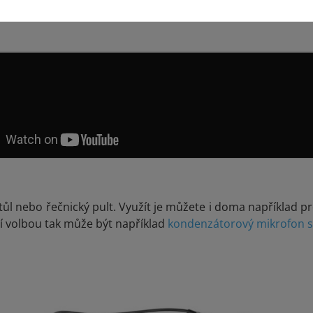
níkem je například
bezdrátový klopový mikrofon s nabíjecí
tůl nebo řečnický pult. Využít je můžete i doma například 
í volbou tak může být například
kondenzátorový mikrofon s