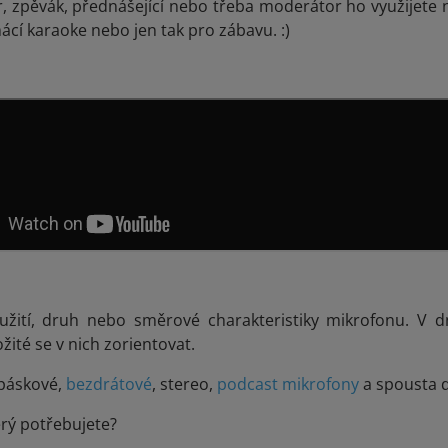
, zpěvák, přednášející nebo třeba moderátor ho využijete n
cí karaoke nebo jen tak pro zábavu. :)
oužití, druh nebo směrové charakteristiky mikrofonu. V d
žité se v nich zorientovat.
 páskové,
bezdrátové
, stereo,
podcast mikrofony
a spousta d
erý potřebujete?