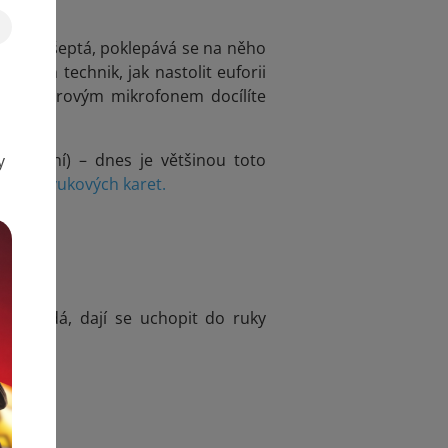
ofonu šeptá, poklepává se na něho
ačních technik, jak nastolit euforii
ndenzátorovým mikrofonem docílíte
napájení) – dnes je většinou toto
y
asů) i
zvukových karet.
vypovídá, dají se uchopit do ruky