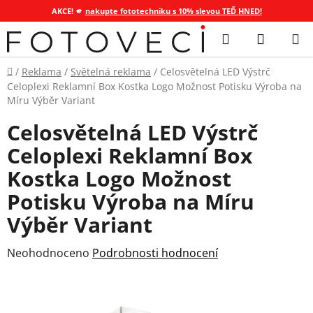
AKCE! 🫵
nakupte fototechniku s 10% slevou TEĎ HNED!
Přejít
Hledat
NÁKUP
na
KOŠÍK
obsah
Domů
/
Reklama
/
Světelná reklama
/
Celosvětelná LED Výstrč
Celoplexi Reklamní Box Kostka Logo Možnost Potisku Výroba na
Míru Výběr Variant
Celosvětelná LED Výstrč
Celoplexi Reklamní Box
Kostka Logo Možnost
Potisku Výroba na Míru
Výběr Variant
Průměrné
Neohodnoceno
Podrobnosti hodnocení
hodnocení
produktu
je