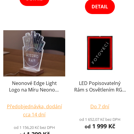
5
5
DETAIL
hvězdiček.
hvězdiček.
×
Newsletter
Tvoríme obsah,
Neonové Edge Light
LED Popisovatelný
ktorý vás
vystrelí
z cvičiek
.
Logo na Míru Neonový
Rám s Osvětlením RGB
Reklamní Nápis
Reklamní Plocha
Novinky, tipy a inšpirácia zo sveta content tvorby,
Průměrné
Reklama s Dřevěným
Vnitřní/Venkovní
fototechniky a eventov.
Bez spamu.
Předobjednávka, dodání
Do 7 dní
Podstavcem Výběr
hodnocení
Použití
cca 14 dní
Variant
produktu
od 1 652,07 Kč bez DPH
1 999 Kč
je
od
od 1 156,20 Kč bez DPH
5,0