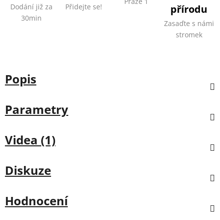
Praze 1
Dodání již za
Přidejte se!
přírodu
30min
Zasaďte s námi
stromek
Popis
Parametry
Videa (1)
Diskuze
Hodnocení