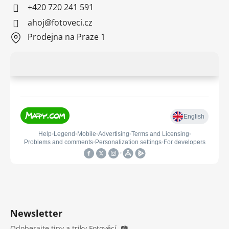
+420 720 241 591
ahoj@fotoveci.cz
Prodejna na Praze 1
Newsletter
Odoberajte tipy a triky Fotověcí. 📷