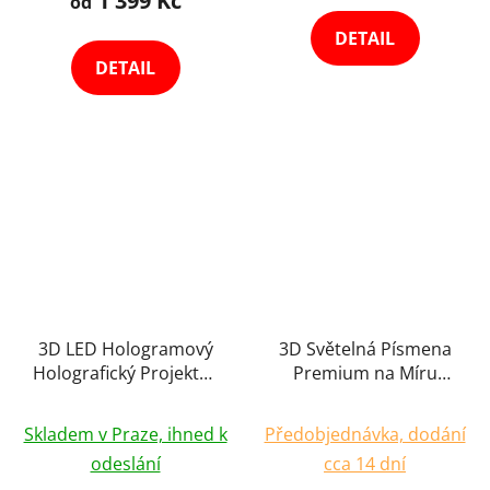
1 399 Kč
od
z
DETAIL
5
DETAIL
hvězdiček.
Chcem odoberať novinky
Prihlásením súhlasíte so zasielaním obchodných oznámení
a so spracovaním
osobných údajov
.
3D LED Hologramový
3D Světelná Písmena
Holografický Projektor
Premium na Míru
42cm Displej Holofan
Reklamní Nápis
Průměrné
Reklamní Poutač Fan
Reklama Logo LED
Skladem v Praze, ihned k
Předobjednávka, dodání
hodnocení
Světelný Branding
odeslání
cca 14 dní
Vnitřní/Venkovní 1ks
produktu