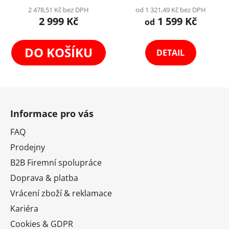
Výběr Variant
je
2 478,51 Kč bez DPH
od 1 321,49 Kč bez DPH
2 999 Kč
1 599 Kč
4,5
od
z
5
DO KOŠÍKU
DETAIL
hvězdiček.
Z
á
Informace pro vás
p
a
FAQ
t
Prodejny
í
B2B Firemní spolupráce
Doprava & platba
Vrácení zboží & reklamace
Kariéra
Cookies & GDPR