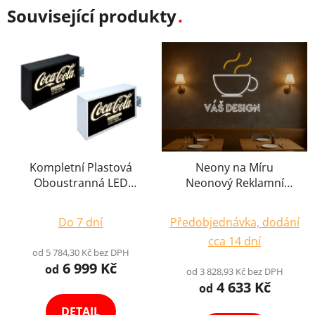
Související produkty
Kompletní Plastová
Neony na Míru
Oboustranná LED
Neonový Reklamní
Reklamní Výstrč Logo s
Nápis Reklama Logo
Průměrné
Průměrné
Potiskem Výroba na
LED Světelný Branding
Do 7 dní
Předobjednávka, dodání
Míru Výběr Variant
hodnocení
hodnocení
cca 14 dní
produktu
produktu
od 5 784,30 Kč bez DPH
6 999 Kč
je
je
od
od 3 828,93 Kč bez DPH
4 633 Kč
5,0
4,8
od
z
z
DETAIL