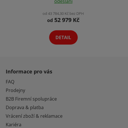
odeslání
Videozáznam Photo
produktu
Booth
je
od 43 784,30 Kč bez DPH
52 979 Kč
4,2
od
z
5
DETAIL
hvězdiček.
Z
á
Informace pro vás
p
a
FAQ
t
Prodejny
í
B2B Firemní spolupráce
Doprava & platba
Vrácení zboží & reklamace
Kariéra