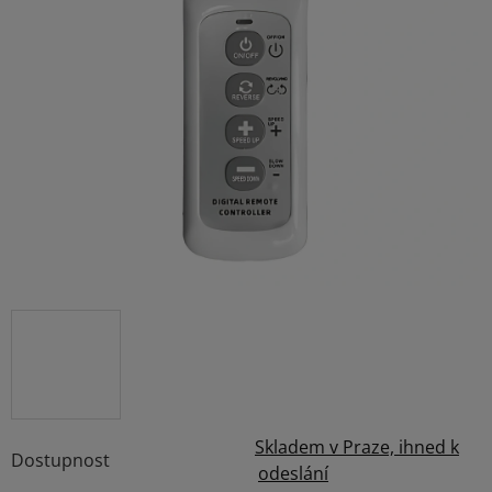
5,0
z
5
hvězdiček.
Skladem v Praze, ihned k
Dostupnost
odeslání