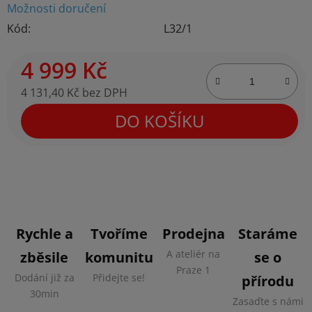
Možnosti doručení
Kód:
L32/1
4 999 Kč
4 131,40 Kč bez DPH
Měrná cena:
DO KOŠÍKU
Rychle a
Tvoříme
Prodejna
Staráme
A ateliér na
zběsile
komunitu
se o
Praze 1
Dodání již za
Přidejte se!
přírodu
30min
Zasaďte s námi