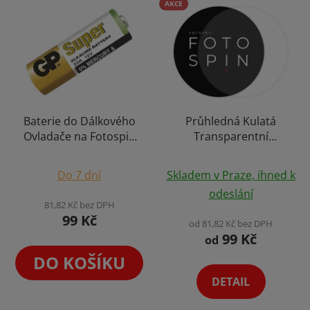
AKCE
Baterie do Dálkového
Průhledná Kulatá
Ovladače na Fotospin
Transparentní
360°
Ochranná Folie pro
Průměrné
360° Foto Video Párty
Do 7 dní
Skladem v Praze, ihned k
Fotokoutky Otočné
hodnocení
odeslání
Platformy Fotobudky
produktu
81,82 Kč bez DPH
na Videozáznam Photo
99 Kč
je
od 81,82 Kč bez DPH
Booth Cover
99 Kč
5,0
od
z
DO KOŠÍKU
5
DETAIL
hvězdiček.