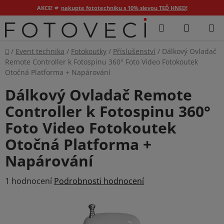
AKCE! 🫵
nakupte fototechniku s 10% slevou TEĎ HNED!
Přejít
Hledat
NÁKUP
na
KOŠÍK
obsah
Domů
/
Event technika
/
Fotokoutky
/
Příslušenství
/
Dálkový Ovladač
Remote Controller k Fotospinu 360° Foto Video Fotokoutek
Otočná Platforma + Napárování
Dálkový Ovladač Remote
Controller k Fotospinu 360°
Foto Video Fotokoutek
Otočná Platforma +
Napárování
Průměrné
1 hodnocení
Podrobnosti hodnocení
hodnocení
produktu
je