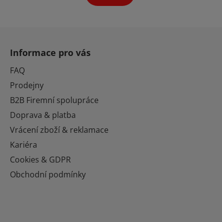
hvězdiček.
Z
á
Informace pro vás
p
a
FAQ
t
Prodejny
í
B2B Firemní spolupráce
Doprava & platba
Vrácení zboží & reklamace
Kariéra
Cookies & GDPR
Obchodní podmínky