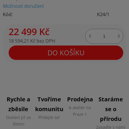
Možnosti doručení
Kód:
K24/1
22 499 Kč
18 594,21 Kč bez DPH
Měrná cena:
DO KOŠÍKU
Rychle a
Tvoříme
Prodejna
Staráme
A ateliér na
zběsile
komunitu
se o
Praze 1
Dodání již za
Přidejte se!
přírodu
30min
Zasaďte s námi