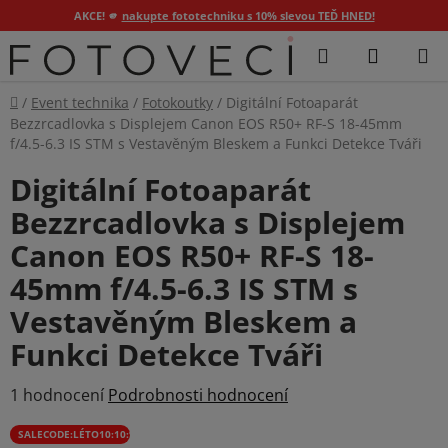
AKCE! 🫵
nakupte fototechniku s 10% slevou TEĎ HNED!
Přejít
Hledat
NÁKUP
na
KOŠÍK
obsah
Domů
/
Event technika
/
Fotokoutky
/
Digitální Fotoaparát
Bezzrcadlovka s Displejem Canon EOS R50+ RF-S 18-45mm
f/4.5-6.3 IS STM s Vestavěným Bleskem a Funkci Detekce Tváři
Digitální Fotoaparát
Bezzrcadlovka s Displejem
Canon EOS R50+ RF-S 18-
45mm f/4.5-6.3 IS STM s
Vestavěným Bleskem a
Funkci Detekce Tváři
Průměrné
1 hodnocení
Podrobnosti hodnocení
hodnocení
SALECODE:LÉTO10:10:%