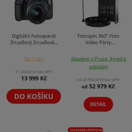
Digitální Fotoaparát
Fotospin 360° Foto
Zrcadlový Zrcadlovka
Video Párty
Canon EOS 2000D + EF-
Fotokoutek Otočná
Průměrné
Průměrné
S 18-55 mm f/3.5-5.6 IS
Platforma Stojan
Do 3 dní
Skladem v Praze, ihned k
II
hodnocení
Fotobudka na
hodnocení
odeslání
Videozáznam Photo
produktu
produktu
11 569,42 Kč bez DPH
Booth
13 999 Kč
je
je
od 43 784,30 Kč bez DPH
52 979 Kč
4,7
4,2
od
z
z
DO KOŠÍKU
5
5
DETAIL
hvězdiček.
hvězdiček.
SALECODE:LÉTO10:10:%