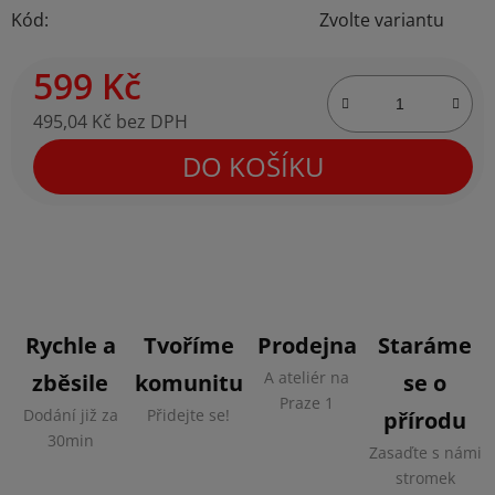
Kód:
Zvolte variantu
599 Kč
495,04 Kč bez DPH
Měrná cena:
DO KOŠÍKU
Rychle a
Tvoříme
Prodejna
Staráme
A ateliér na
zběsile
komunitu
se o
Praze 1
Dodání již za
Přidejte se!
přírodu
30min
Zasaďte s námi
stromek