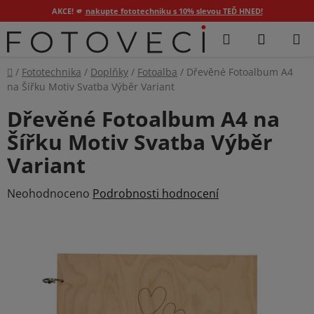
AKCE! 🫵
nakupte fototechniku s 10% slevou TEĎ HNED!
Přejít
Hledat
NÁKUP
na
KOŠÍK
obsah
Domů
/
Fototechnika
/
Doplňky
/
Fotoalba
/
Dřevěné Fotoalbum A4
na Šířku Motiv Svatba Výběr Variant
Dřevěné Fotoalbum A4 na
Šířku Motiv Svatba Výběr
Variant
Průměrné
Neohodnoceno
Podrobnosti hodnocení
hodnocení
produktu
je
0,0
z
5