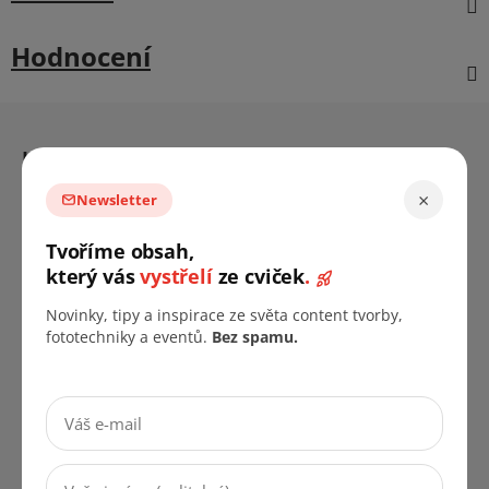
Hodnocení
Z
á
Informace pro vás
p
a
FAQ
×
Newsletter
t
Prodejny
Tvoříme obsah,
í
B2B Firemní spolupráce
který vás
vystřelí
ze cviček
.
Doprava & platba
Novinky, tipy a inspirace ze světa content tvorby,
Vrácení zboží & reklamace
fototechniky a eventů.
Bez spamu.
Kariéra
Cookies & GDPR
Obchodní podmínky