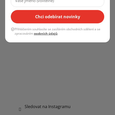
Instagram
Chci odebírat novinky
Přihlášením souhlasíte se zasíláním obchodních sdělení a se
zpracováním
osobních údajů
.
Sledovat na Instagramu