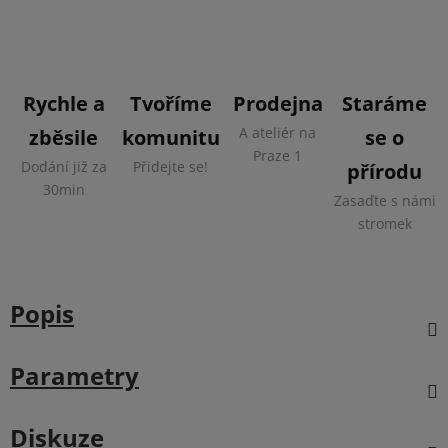
Rychle a
Tvoříme
Prodejna
Staráme
A ateliér na
zběsile
komunitu
se o
Praze 1
Dodání již za
Přidejte se!
přírodu
30min
Zasaďte s námi
stromek
Popis
Parametry
Diskuze