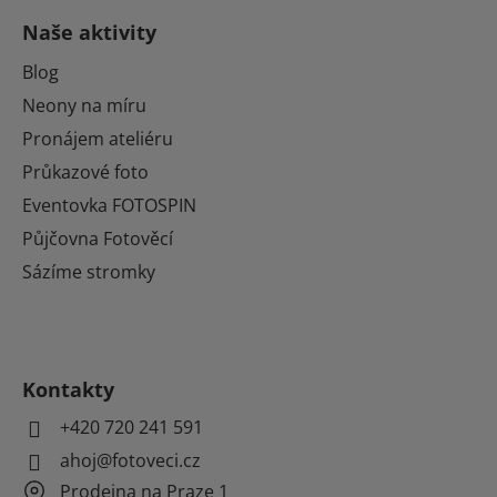
Naše aktivity
Blog
Neony na míru
Pronájem ateliéru
Průkazové foto
Eventovka FOTOSPIN
Půjčovna Fotověcí
Sázíme stromky
Kontakty
+420 720 241 591
ahoj@fotoveci.cz
Prodejna na Praze 1