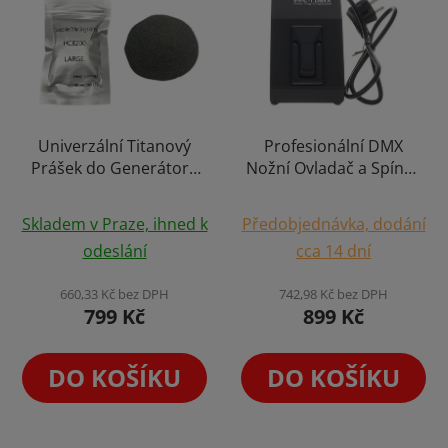
Univerzální Titanový
Profesionální DMX
Prášek do Generátoru
Nožní Ovladač a Spínač
Jisker Spark Machine
na Mlhu, Výrobníky
Průměrné
Powder Venkovní a
Ohně a Efekty Indoor &
Skladem v Praze, ihned k
Předobjednávka, dodání
Vnitřní Použití 200g
hodnocení
Outdoor
odeslání
cca 14 dní
produktu
je
660,33 Kč bez DPH
742,98 Kč bez DPH
799 Kč
899 Kč
5,0
z
5
DO KOŠÍKU
DO KOŠÍKU
hvězdiček.