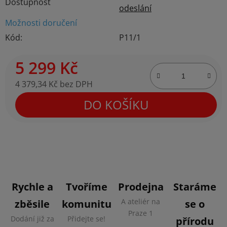
Dostupnost
odeslání
Možnosti doručení
Kód:
P11/1
5 299 Kč
4 379,34 Kč bez DPH
Měrná cena:
DO KOŠÍKU
Rychle a
Tvoříme
Prodejna
Staráme
A ateliér na
zběsile
komunitu
se o
Praze 1
Dodání již za
Přidejte se!
přírodu