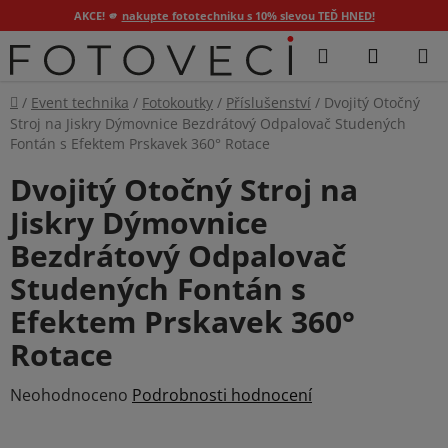
AKCE! 🫵
nakupte fototechniku s 10% slevou TEĎ HNED!
Přejít
Hledat
NÁKUP
na
KOŠÍK
obsah
Domů
/
Event technika
/
Fotokoutky
/
Příslušenství
/
Dvojitý Otočný
Stroj na Jiskry Dýmovnice Bezdrátový Odpalovač Studených
Fontán s Efektem Prskavek 360° Rotace
Dvojitý Otočný Stroj na
Jiskry Dýmovnice
Bezdrátový Odpalovač
Studených Fontán s
Efektem Prskavek 360°
Rotace
Průměrné
Neohodnoceno
Podrobnosti hodnocení
hodnocení