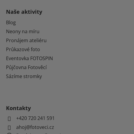
Naše aktivity
Blog
Neony na míru
Pronájem ateliéru
Průkazové foto
Eventovka FOTOSPIN
Půjčovna Fotověcí
Sázíme stromky
Kontakty
+420 720 241 591
ahoj@fotoveci.cz