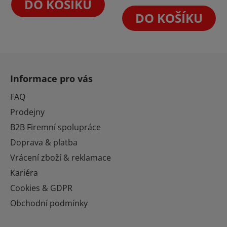
z
DO KOŠÍKU
5
DO KOŠÍKU
hvězdiček.
Z
á
Informace pro vás
p
a
FAQ
t
Prodejny
í
B2B Firemní spolupráce
Doprava & platba
Vrácení zboží & reklamace
Kariéra
Cookies & GDPR
Obchodní podmínky