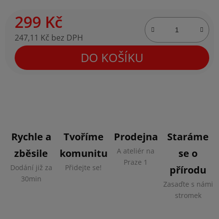
299 Kč
247,11 Kč bez DPH
Měrná cena:
DO KOŠÍKU
Rychle a
Tvoříme
Prodejna
Staráme
A ateliér na
zběsile
komunitu
se o
Praze 1
Dodání již za
Přidejte se!
přírodu
30min
Zasaďte s námi
stromek