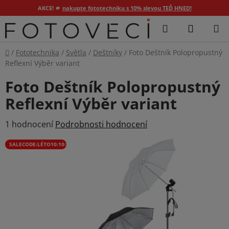
AKCE! 🫵
nakupte fototechniku s 10% slevou TEĎ HNED!
Přejít
Hledat
NÁKUP
na
KOŠÍK
obsah
Domů
/
Fototechnika
/
Světla
/
Deštníky
/
Foto Deštník Polopropustný
Reflexní Výběr variant
Foto Deštník Polopropustný
Reflexní Výběr variant
Průměrné
1 hodnocení
Podrobnosti hodnocení
hodnocení
SALECODE:LÉTO10:10:%
produktu
je
5,0
z
5
hvězdiček.