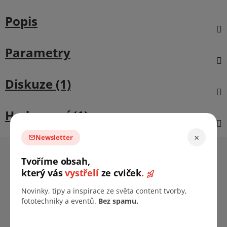
Popis
Parametry
×
Newsletter
Diskuze (1)
Tvoříme obsah,
který vás
vystřelí
ze cviček
.
Hodnocení (1)
Novinky, tipy a inspirace ze světa content tvorby,
Z
fototechniky a eventů.
Bez spamu.
á
Informace pro vás
p
a
FAQ
t
Prodejny
í
B2B Firemní spolupráce
Doprava & platba