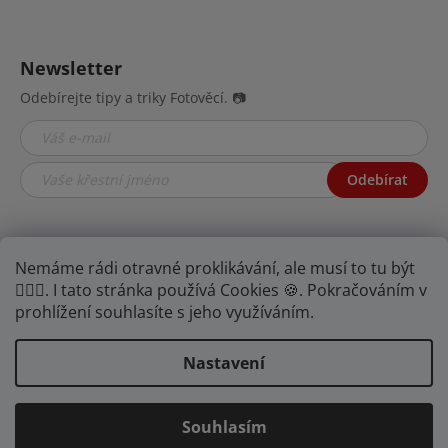
Newsletter
Odebírejte tipy a triky Fotověcí. 📷
Odebírat
Nemáme rádi otravné proklikávání, ale musí to tu být
🤦🏾‍♂️. I tato stránka používá Cookies 🍪. Pokračováním v
prohlížení souhlasíte s jeho využíváním.
Nastavení
Najdete nás na YouTube,
Facebooku i
Instagramu.
Souhlasím