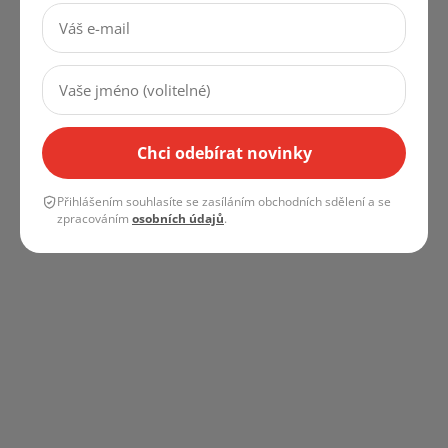
Vrácení zboží & reklamace
Kariéra
Cookies & GDPR
Obchodní podmínky
Instagram
Chci odebírat novinky
Přihlášením souhlasíte se zasíláním obchodních sdělení a se
zpracováním
osobních údajů
.