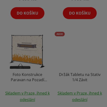
z
z
5
5
DO KOŠÍKU
DO KOŠÍKU
hvězdiček.
hvězdiček.
AKCE
Foto Konstrukce
Držák Tabletu na Stativ
Paravan na Pozadí
1/4 Závit
Plakát Fotostudio
Průměrné
Výběr Variant +
Skladem v Praze, ihned k
Skladem v Praze, ihned k
Možnost Výroby
hodnocení
odeslání
odeslání
Banneru
produktu