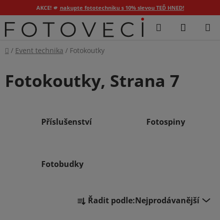
AKCE! 🫵
nakupte fototechniku s 10% slevou TEĎ HNED!
Přejít
Hledat
NÁKUP
na
KOŠÍK
obsah
Domů
/
Event technika
/
Fotokoutky
Fotokoutky
, Strana 7
Příslušenství
Fotospiny
Fotobudky
Ř
Řadit podle:
Nejprodávanější
a
z