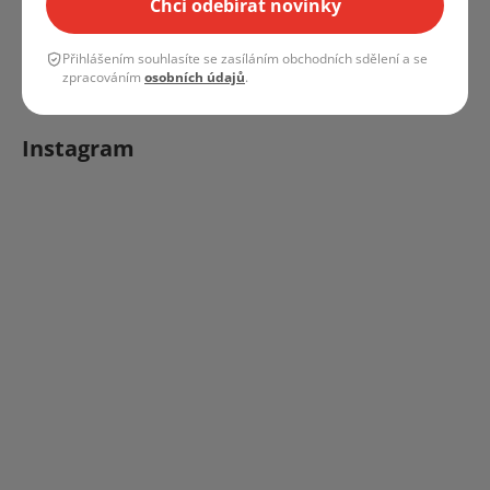
Chci odebírat novinky
Obchodní podmínky
Přihlášením souhlasíte se zasíláním obchodních sdělení a se
zpracováním
osobních údajů
.
Instagram