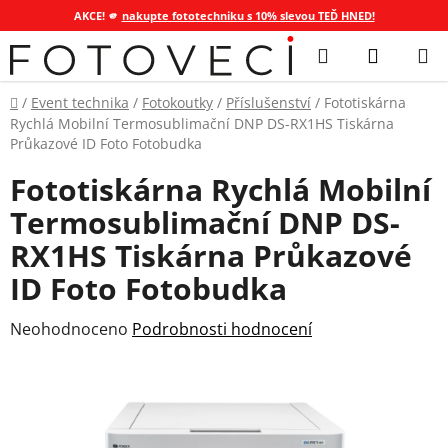
AKCE! 🫵
nakupte fototechniku s 10% slevou TEĎ HNED!
Přejít
Hledat
NÁKUP
na
KOŠÍK
obsah
Domů
/
Event technika
/
Fotokoutky
/
Příslušenství
/
Fototiskárna
Rychlá Mobilní Termosublimační DNP DS-RX1HS Tiskárna
Průkazové ID Foto Fotobudka
Fototiskárna Rychlá Mobilní
Termosublimační DNP DS-
RX1HS Tiskárna Průkazové
ID Foto Fotobudka
Průměrné
Neohodnoceno
Podrobnosti hodnocení
hodnocení
produktu
je
0,0