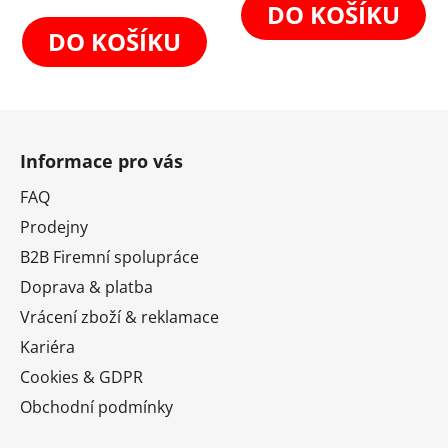
z
DO KOŠÍKU
5
DO KOŠÍKU
hvězdiček.
Z
á
Informace pro vás
p
a
FAQ
t
Prodejny
í
B2B Firemní spolupráce
Doprava & platba
Vrácení zboží & reklamace
Kariéra
Cookies & GDPR
Obchodní podmínky