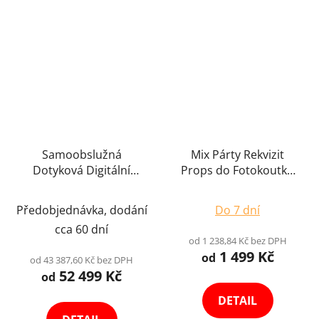
Tvoríme obsah,
ktorý vás
vystrelí
z cvičiek
.
Novinky, tipy a inšpirácia zo sveta content tvorby,
fototechniky a eventov.
Bez spamu.
Samoobslužná
Mix Párty Rekvizit
Dotyková Digitální
Props do Fotokoutků
Fotobudka Fotokoutek
Set Proprietek Bubliny
Průměrné
Průměrné
Párty Koutek Kiosek
s Textem Drevěné
Předobjednávka, dodání
Do 7 dní
Chcem odoberať novinky
Selfie Photo Booth +
hodnocení
Gravírované na Míru
hodnocení
cca 60 dní
Wifi Tiskárna Výběr
produktu
produktu
od 1 238,84 Kč bez DPH
Prihlásením súhlasíte so zasielaním obchodných oznámení
Variant
1 499 Kč
je
je
od
a so spracovaním
osobných údajov
.
od 43 387,60 Kč bez DPH
52 499 Kč
4,5
5,0
od
z
z
DETAIL
5
5