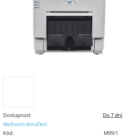
z
5
hvězdiček.
Dostupnost
Do 7 dní
Možnosti doručení
Kód:
M99/1