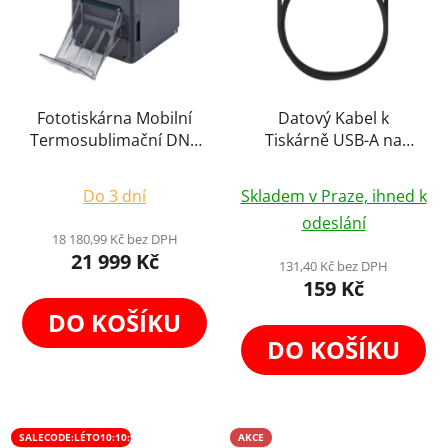
Fototiskárna Mobilní
Datový Kabel k
Termosublimační DNP
Tiskárně USB-A na
Tiskárna Průkazové ID
USB-B 1m
Průměrné
Průměrné
Foto
Do 3 dní
Skladem v Praze, ihned k
hodnocení
hodnocení
odeslání
produktu
produktu
18 180,99 Kč bez DPH
21 999 Kč
je
je
131,40 Kč bez DPH
159 Kč
5,0
5,0
z
z
DO KOŠÍKU
5
5
DO KOŠÍKU
hvězdiček.
hvězdiček.
SALECODE:LÉTO10:10:%
AKCE