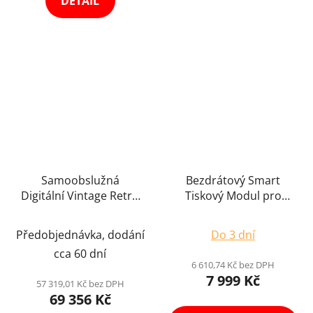
DETAIL
hvězdiček.
hvězdiček.
Samoobslužná
Bezdrátový Smart
Digitální Vintage Retro
Tiskový Modul pro
Dřevěná s AI
Vzdalený Tisk DNP
Průměrné
Fotobudka Pravý
WCM Plus
Předobjednávka, dodání
Do 3 dní
Červený Dub Set s
hodnocení
cca 60 dní
Boxem na Tiskárnu
produktu
6 610,74 Kč bez DPH
Koutek Selfie Photo
7 999 Kč
je
57 319,01 Kč bez DPH
Booth s Výkonným PC
69 356 Kč
5,0
+ Wifi Tiskárna