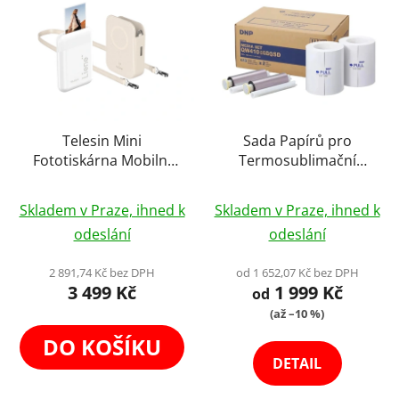
Telesin Mini
Sada Papírů pro
Fototiskárna Mobilní
Termosublimační
Bezinkoustová
Tiskárny DNP QW410
Tiskárna Bluetooth
SD Fotografie
Skladem v Praze, ihned k
Skladem v Praze, ihned k
Foto 5x7,6cm 300DPI
odeslání
odeslání
2 891,74 Kč bez DPH
od 1 652,07 Kč bez DPH
3 499 Kč
1 999 Kč
od
(až –10 %)
DO KOŠÍKU
DETAIL
×
Newsletter