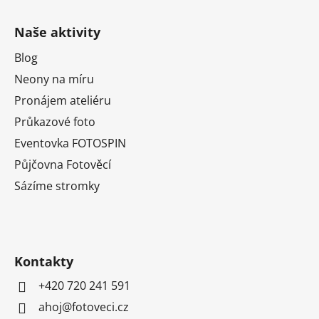
Naše aktivity
Blog
Neony na míru
Pronájem ateliéru
Průkazové foto
Eventovka FOTOSPIN
Půjčovna Fotověcí
Sázíme stromky
Kontakty
+420 720 241 591
ahoj@fotoveci.cz