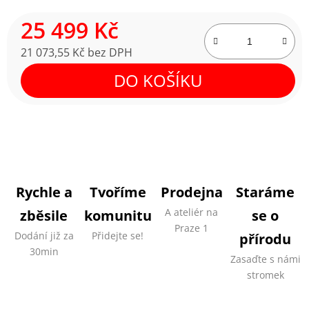
25 499 Kč
21 073,55 Kč bez DPH
Měrná cena:
DO KOŠÍKU
Rychle a
Tvoříme
Prodejna
Staráme
A ateliér na
zběsile
komunitu
se o
Praze 1
Dodání již za
Přidejte se!
přírodu
30min
Zasaďte s námi
stromek