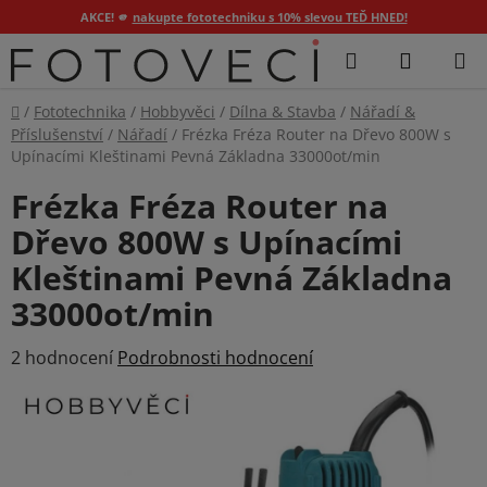
AKCE! 🫵
nakupte fototechniku s 10% slevou TEĎ HNED!
Přejít
Hledat
NÁKUP
na
KOŠÍK
obsah
Domů
/
Fototechnika
/
Hobbyvěci
/
Dílna & Stavba
/
Nářadí &
Příslušenství
/
Nářadí
/
Frézka Fréza Router na Dřevo 800W s
Upínacími Kleštinami Pevná Základna 33000ot/min
Frézka Fréza Router na
Dřevo 800W s Upínacími
Kleštinami Pevná Základna
33000ot/min
Průměrné
2 hodnocení
Podrobnosti hodnocení
hodnocení
produktu
je
5,0