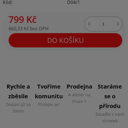
Kód:
D04/1
799 Kč
660,33 Kč bez DPH
Měrná cena:
DO KOŠÍKU
Rychle a
Tvoříme
Prodejna
Staráme
A ateliér na
zběsile
komunitu
se o
Praze 1
Dodání již za
Přidejte se!
přírodu
30min
Zasaďte s námi
stromek