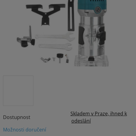
z
5
hvězdiček.
Skladem v Praze, ihned k
Dostupnost
odeslání
Možnosti doručení