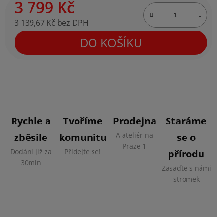
3 799 Kč
3 139,67 Kč bez DPH
Měrná cena:
DO KOŠÍKU
Rychle a
Tvoříme
Prodejna
Staráme
A ateliér na
zběsile
komunitu
se o
Praze 1
Dodání již za
Přidejte se!
přírodu
30min
Zasaďte s námi
stromek