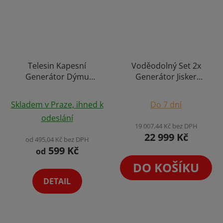
Telesin Kapesní
Voděodolný Set 2x
Generátor Dýmu
Generátor Jisker
Mlhovač Smoke Efekt
Studený Ohňostroj
na Focení Produktu
Spark Machine Stroj na
Skladem v Praze, ihned k
Do 7 dní
Jiskry Efekt Prskavek
odeslání
Venkovní Použití + Kufr
19 007,44 Kč bez DPH
22 999 Kč
od 495,04 Kč bez DPH
599 Kč
od
DO KOŠÍKU
DETAIL