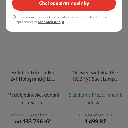
Chci odebírat novinky
Přihlášením souhlasíte se zasíláním obchodních sdělení a se
zpracováním
osobních údajů
.
SALECODE:LÉTO10:10:%
Holobox Fotobudka
Neewer Světelná LED
2v1 Holografický LED
RGB Tyč Stick Lampa
Reklamní Kiosek a
Panel s Displejem 14W
Fotokoutek Výběr
a Efekty
Předobjednávka, dodání
Skladem v Praze, ihned k
Velikosti
cca 60 dní
odeslání
od 110 550,41 Kč bez DPH
1 238,84 Kč bez DPH
133 766 Kč
1 499 Kč
od