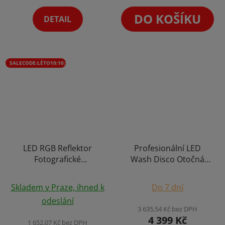
DO KOŠÍKU
DETAIL
SALECODE:LÉTO10:10:%
LED RGB Reflektor
Profesionální LED
Fotografické
Wash Disco Otočná
Multifunkční Ruční
Hlava RGB Event Světlo
Studio Světlo s
19x10W
Skladem v Praze, ihned k
Do 7 dní
Rukojetí COB 60W
odeslání
3 635,54 Kč bez DPH
4 399 Kč
1 652,07 Kč bez DPH