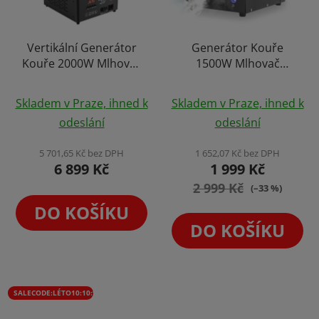
Vertikální Generátor
Generátor Kouře
Kouře 2000W Mlhovač
1500W Mlhovač
Výrobník Mlhy s RGB
Výrobník Mlhy +
Průměrné
Osvětlením + Dálkové
Dálkové Ovládání
Skladem v Praze, ihned k
Skladem v Praze, ihned k
Ovládání a DMX
hodnocení
odeslání
odeslání
produktu
je
5 701,65 Kč bez DPH
1 652,07 Kč bez DPH
6 899 Kč
1 999 Kč
4,9
2 999 Kč
z
(–33 %)
5
DO KOŠÍKU
hvězdiček.
DO KOŠÍKU
SALECODE:LÉTO10:10:%