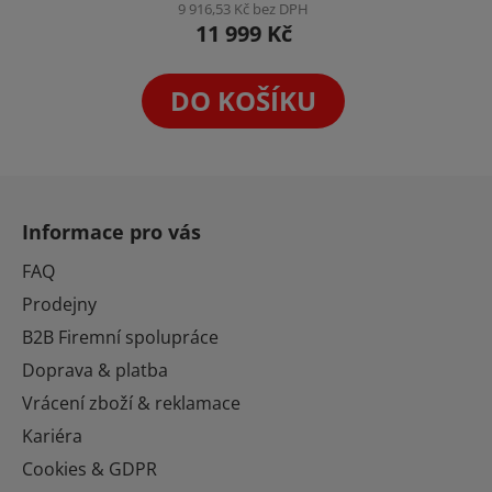
9 916,53 Kč bez DPH
11 999 Kč
DO KOŠÍKU
Z
á
Informace pro vás
p
a
FAQ
t
Prodejny
í
B2B Firemní spolupráce
Doprava & platba
Vrácení zboží & reklamace
Kariéra
Cookies & GDPR