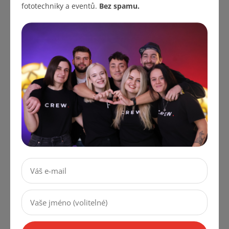
fototechniky a eventů.
Bez spamu.
LED Osvětlení Fractal
Sedací Vak Pear Do
Lights Hlavice Disco
Fotostudia Event
Hlava RGBW 110W
FatBoy 140x100x25cm
DMX a Jiné Ovládání
Výběr Variant
Skladem v Praze, ihned k
Do 7 dní
odeslání
3 304,96 Kč bez DPH
3 999 Kč
1 321,49 Kč bez DPH
1 599 Kč
DETAIL
DO KOŠÍKU