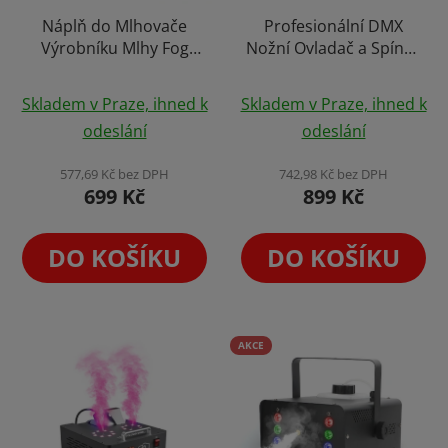
Náplň do Mlhovače
Profesionální DMX
Výrobníku Mlhy Fog
Nožní Ovladač a Spínač
Juice Nízká Mlha 5l
na Mlhu, Výrobníky
Ohně a Efekty Indoor &
Skladem v Praze, ihned k
Skladem v Praze, ihned k
Outdoor
odeslání
odeslání
577,69 Kč bez DPH
742,98 Kč bez DPH
699 Kč
899 Kč
DO KOŠÍKU
DO KOŠÍKU
AKCE