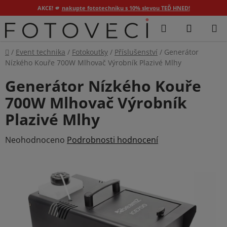
AKCE! 🫵
nakupte fototechniku s 10% slevou TEĎ HNED!
Přejít
Hledat
NÁKUP
na
KOŠÍK
obsah
Domů
/
Event technika
/
Fotokoutky
/
Příslušenství
/
Generátor
Nízkého Kouře 700W Mlhovač Výrobník Plazivé Mlhy
Generátor Nízkého Kouře
700W Mlhovač Výrobník
Plazivé Mlhy
Průměrné
Neohodnoceno
Podrobnosti hodnocení
hodnocení
produktu
je
0,0
z
5