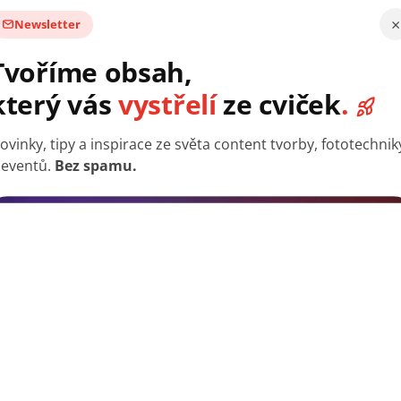
×
Newsletter
Tvoříme obsah,
který vás
vystřelí
ze cviček
.
ovinky, tipy a inspirace ze světa content tvorby, fototechnik
 eventů.
Bez spamu.
uku, díky kterému dokáže světlo reagovat na hudbu z repr