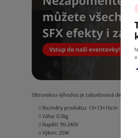
N
a
Obrovskou výhodou je zabudovaná detekce zv
Rozměry produktu: 13×13×16cm
Váha: 0,5kg
Napětí: 90-240V
Výkon: 25W