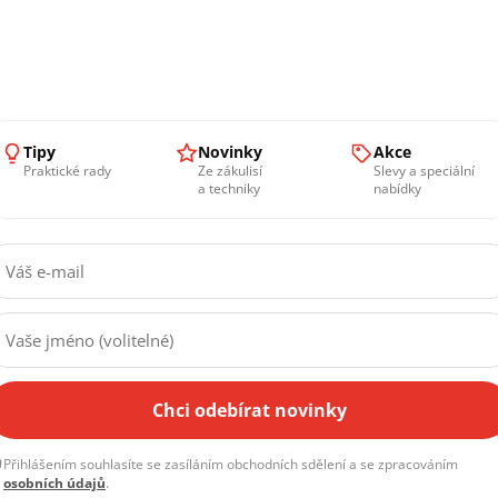
Tipy
Novinky
Akce
Praktické rady
Ze zákulisí
Slevy a speciální
a techniky
nabídky
kroku objednávky. Pokud je zboží skladem, můžete si ho
p
Chci odebírat novinky
vku, abychom vše nachystali. Na místě rádi se vším pomůže
Přihlášením souhlasíte se zasíláním obchodních sdělení a se zpracováním
osobních údajů
.