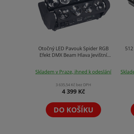
Otočný LED Pavouk Spider RGB
512
Efekt DMX Beam Hlava Jevištní
Reflektor 8 x 15W
Průměrné
Skladem v Praze, ihned k odeslání
Sklad
hodnocení
produktu
3 635,54 Kč bez DPH
4 399 Kč
je
4,8
z
DO KOŠÍKU
5
hvězdiček.