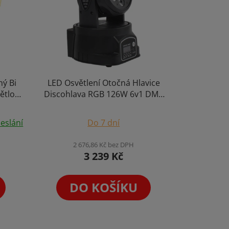
ný Bi
LED Osvětlení Otočná Hlavice
ětlo
Discohlava RGB 126W 6v1 DMX
ens
Jevištní Reflektor
lkové
eslání
Do 7 dní
2 676,86 Kč bez DPH
3 239 Kč
DO KOŠÍKU