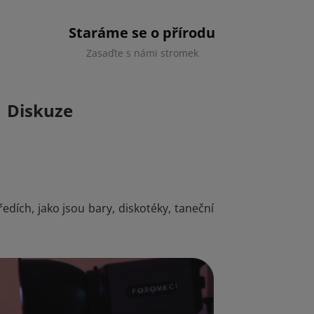
Staráme se o přírodu
Zasaďte s námi stromek
Diskuze
dích, jako jsou bary, diskotéky, taneční