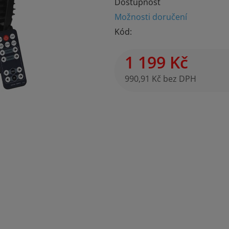
Dostupnost
je
Možnosti doručení
0,0
Kód:
z
5
1 199 Kč
hvězdiček.
990,91 Kč bez DPH
Měrná cena: