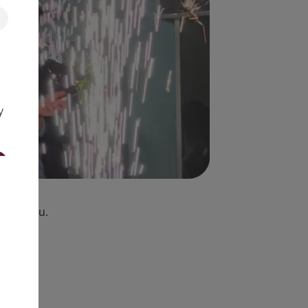
y
oduktoru.