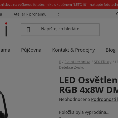
tní sleva na veškerou fototechniku s kupónem "LÉTO10" -
nakupte fototech
jí
Ateliér k pronájmu
Sázíme stromky
Eventovka 
lama
Půjčovna
Kontakt & Prodejny
Blog
Domů
/
Event technika
/
SFX Efekty
/
L
Detekce Zvuku
LED Osvětlen
RGB 4x8W DM
Průměrné
Neohodnoceno
Podrobnosti
hodnocení
Položka byla vyprodána…
produktu