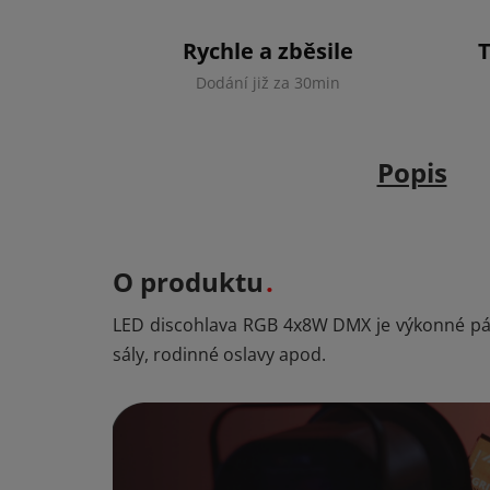
Rychle a zběsile
Dodání již za 30min
Popis
O produktu
LED discohlava RGB 4x8W DMX je výkonné párty
sály, rodinné oslavy apod.