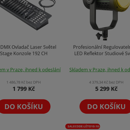
 DMX Ovladač Laser Světel
Profesionální Regulovatel
Stage Konzole 192 CH
LED Reflektor Studiové Sv
Video Foto Studio Bow
Průměrné
Průměrné
Mount s Krytkou 500W Dá
em v Praze, ihned k odeslání
Skladem v Praze, ihned k od
hodnocení
Ovládání
hodnocení
produktu
produktu
1 486,78 Kč bez DPH
4 379,34 Kč bez DPH
1 799 Kč
5 299 Kč
je
je
5,0
5,0
z
z
DO KOŠÍKU
DO KOŠÍKU
5
5
hvězdiček.
hvězdiček.
SALECODE:LÉTO10:10:%