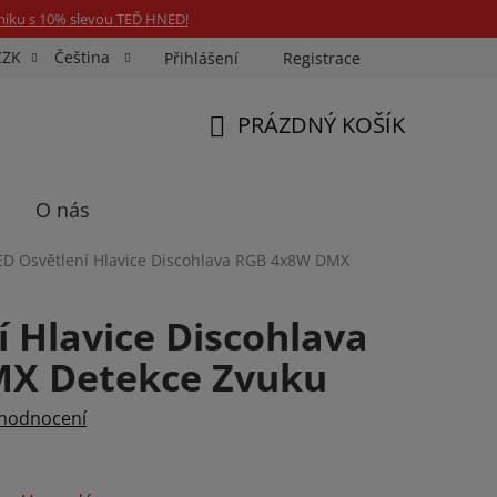
niku s 10% slevou TEĎ HNED!
CZK
Čeština
Přihlášení
Registrace
Fotospin
Neony na míru
Průkazové Foto
PRÁZDNÝ KOŠÍK
NÁKUPNÍ
KOŠÍK
O nás
ED Osvětlení Hlavice Discohlava RGB 4x8W DMX
í Hlavice Discohlava
X Detekce Zvuku
 hodnocení