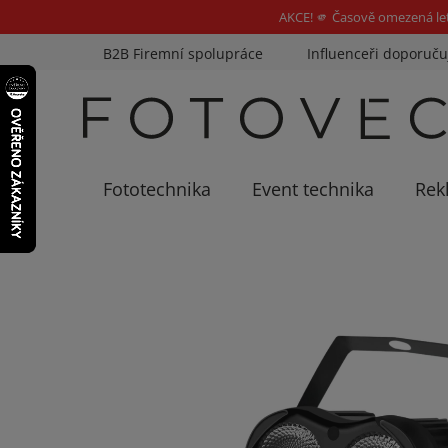
AKCE! 🫵 Časově omezená le
Přejít
B2B Firemní spolupráce
Influenceři doporuču
na
obsah
Fototechnika
Event technika
Rek