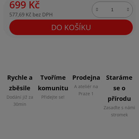
699 Kč
577,69 Kč bez DPH
Měrná cena:
DO KOŠÍKU
Rychle a
Tvoříme
Prodejna
Staráme
A ateliér na
zběsile
komunitu
se o
Praze 1
Dodání již za
Přidejte se!
přírodu
30min
Zasaďte s námi
stromek