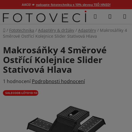
AKCE! 🫵
nakupte fototechniku s 10% slevou TEĎ HNED!
Přejít
Hledat
NÁKUP
na
KOŠÍK
obsah
Domů
/
Fototechnika
/
Adaptéry & držáky
/
Adaptéry
/
Makrosáňky 4
Směrové Ostřící Kolejnice Slider Stativová Hlava
Makrosáňky 4 Směrové
Ostřící Kolejnice Slider
Stativová Hlava
Průměrné
1 hodnocení
Podrobnosti hodnocení
hodnocení
SALECODE:LÉTO10:10:%
produktu
je
5,0
z
5