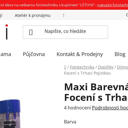
tní sleva na veškerou fototechniku s kupónem "LÉTO10" -
nakupte fototech
jí
Ateliér k pronájmu
Sázíme stromky
Eventovka 
lama
Půjčovna
Kontakt & Prodejny
Blog
Domů
/
Fototechnika
/
Doplňky
/
Dýmo
Focení s Trhací Pojistkou
Maxi Barevn
Focení s Trha
Průměrné
4 hodnocení
Podrobnosti ho
hodnocení
Barva
produktu