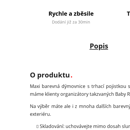
Rychle a zběsile
Dodání již za 30min
Popis
O produktu
Maxi barevná dýmovnice s trhací pojistkou slo
máme klienty organizátory takzvaných Baby Reve
Na výběr máte ale i z mnoha dalších barev
exteriéru.
Skladování: uchovávejte mimo dosah slu