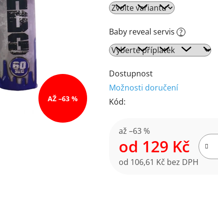
je
4,0
z
Baby reveal servis
?
5
hvězdiček.
Dostupnost
Možnosti doručení
AŽ –63 %
Kód:
až –63 %
od
129 Kč
od
106,61 Kč
bez DPH
Měrná cena: