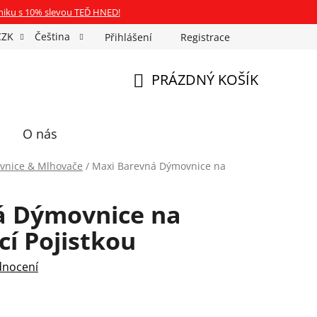
niku s 10% slevou TEĎ HNED!
CZK
Čeština
Přihlášení
Registrace
Fotospin
Neony na míru
Průkazové Foto
PRÁZDNÝ KOŠÍK
NÁKUPNÍ
KOŠÍK
O nás
vnice & Mlhovače
/
Maxi Barevná Dýmovnice na
á Dýmovnice na
cí Pojistkou
dnocení