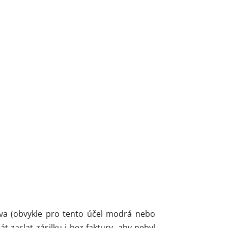
arva (obvykle pro tento účel modrá nebo
zaslat zásilku i bez faktury, aby nebyl