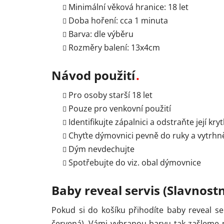
Minimální věková hranice: 18 let
Doba hoření: cca 1 minuta
Barva: dle výběru
Rozměry balení: 13x4cm
Návod použití
Pro osoby starší 18 let
Pouze pro venkovní použití
Identifikujte zápalnici a odstraňte její kry
Chyťte dýmovnici pevně do ruky a vytrhně
Dým nevdechujte
Spotřebujte do viz. obal dýmovnice
Baby reveal servis (Slavnostn
Pokud si do košíku přihodíte baby reveal se
červená). Vámi vybranou barvu tak zašleme n