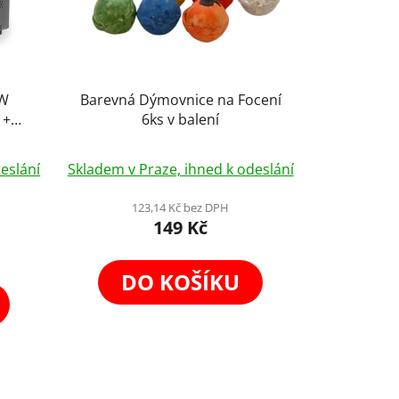
0W
Barevná Dýmovnice na Focení
 +
6ks v balení
Průměrné
eslání
Skladem v Praze, ihned k odeslání
hodnocení
produktu
123,14 Kč bez DPH
149 Kč
je
4,0
z
DO KOŠÍKU
5
hvězdiček.