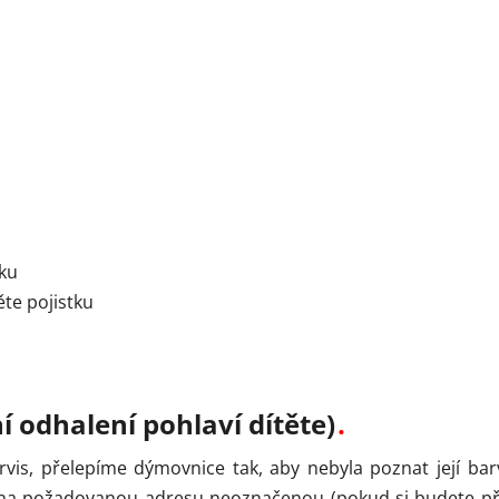
tku
te pojistku
í odhalení pohlaví dítěte)
rvis, přelepíme dýmovnice tak, aby nebyla poznat její b
a požadovanou adresu neoznačenou (pokud si budete přát 