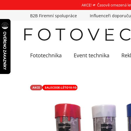
AKCE! 🫵 Časově omezená le
Přejít
B2B Firemní spolupráce
Influenceři doporuču
na
obsah
Fototechnika
Event technika
Rek
AKCE
SALECODE:LÉTO10:10:%