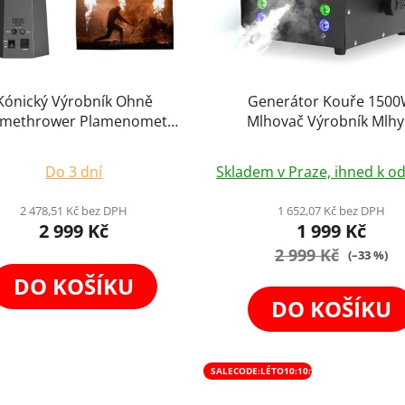
Kónický Výrobník Ohně
Generátor Kouře 150
amethrower Plamenomet
Mlhovač Výrobník Mlhy
ge Vysoký Plamen 80W Fire
Dálkové Ovládání
Průměrné
y Machine DJ Party DMX512
Do 3 dní
Skladem v Praze, ihned k od
+ Možnost Náplně
hodnocení
produktu
2 478,51 Kč bez DPH
1 652,07 Kč bez DPH
2 999 Kč
1 999 Kč
je
2 999 Kč
4,9
(–33 %)
z
DO KOŠÍKU
5
DO KOŠÍKU
hvězdiček.
SALECODE:LÉTO10:10:%