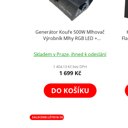
Generátor Kouře 500W Mlhovač
Výrobník Mlhy RGB LED +
Fl
Dálkové Ovládání
Sta
Průměrné
Spra
Skladem v Praze, ihned k odeslání
hodnocení
produktu
1 404,13 Kč bez DPH
1 699 Kč
je
4,3
z
DO KOŠÍKU
5
hvězdiček.
SALECODE:LÉTO10:10:%