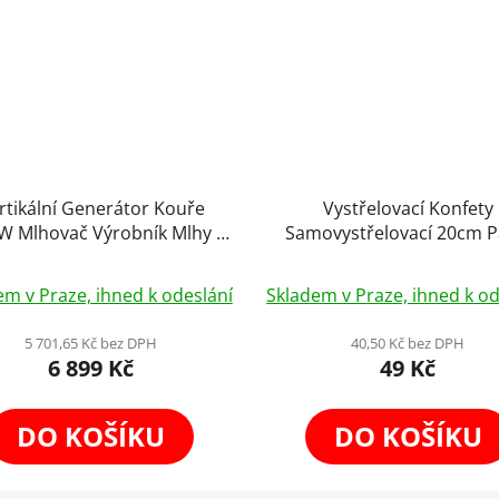
rtikální Generátor Kouře
Vystřelovací Konfety
W Mlhovač Výrobník Mlhy s
Samovystřelovací 20cm P
B Osvětlením + Dálkové
Svatba Narozeninová Os
Ovládání a DMX
Event
em v Praze, ihned k odeslání
Skladem v Praze, ihned k od
5 701,65 Kč bez DPH
40,50 Kč bez DPH
6 899 Kč
49 Kč
DO KOŠÍKU
DO KOŠÍKU