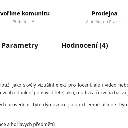
Tvoříme komunitu
Prodejna
Přidejte se!
A ateliér na Praze 1
Parametry
Hodnocení (4)
uží jako skvělý vizuální efekt pro focení, ale i video nebo
al (odhalení pohlaví dítěte) akcí, modrá a červená barva js
ných provedení. Tyto dýmovnice jsou extrémně účinné. Dý
nce a hořlavých předmětů