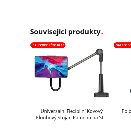
Související produkty
SALECODE:LÉTO10:10:%
SALECODE
Univerzalní Flexibilní Kovový
Polo
Kloubový Stojan Rameno na Stůl
s Regulovatelným Držákem pro
Průměrné
Tablet Telefon Mobil