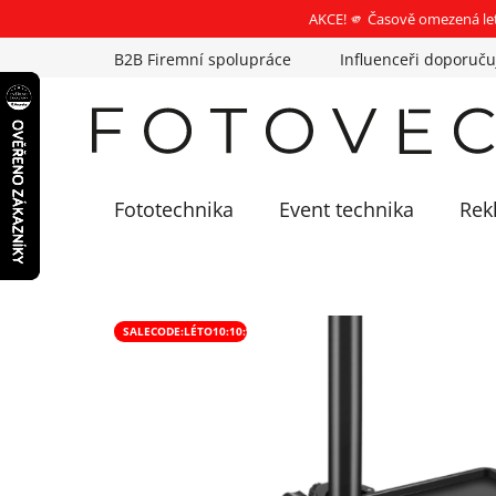
AKCE! 🫵 Časově omezená le
Přejít
B2B Firemní spolupráce
Influenceři doporuču
na
obsah
Fototechnika
Event technika
Rek
SALECODE:LÉTO10:10:%