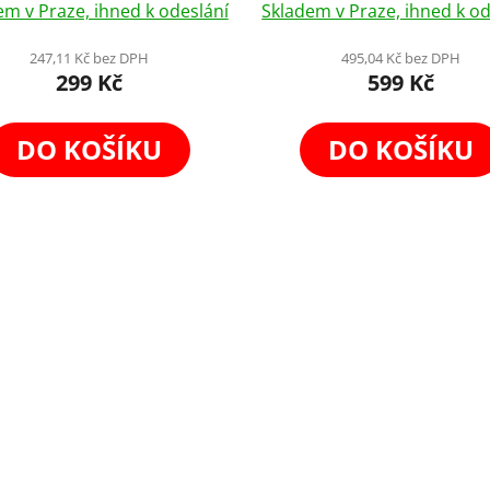
em v Praze, ihned k odeslání
Skladem v Praze, ihned k od
hodnocení
produktu
247,11 Kč bez DPH
495,04 Kč bez DPH
299 Kč
599 Kč
je
5,0
z
DO KOŠÍKU
DO KOŠÍKU
5
hvězdiček.