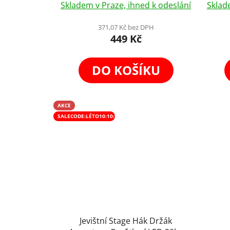
Skladem v Praze, ihned k odeslání
Sklad
hodnocení
produktu
371,07 Kč bez DPH
449 Kč
je
5,0
z
DO KOŠÍKU
5
hvězdiček.
AKCE
SALECODE:LÉTO10:10:%
Jevištní Stage Hák Držák