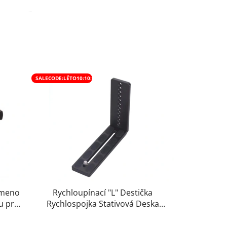
SALECODE:LÉTO10:10:%
Rameno
Rychloupínací "L" Destička
u pro
Rychlospojka Stativová Deska
t Lay
pro Natáčení na Výšku 125mm
n