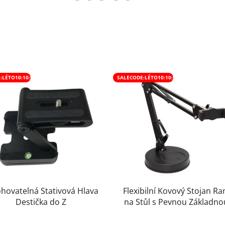
:LÉTO10:10:%
SALECODE:LÉTO10:10:%
hovatelná Stativová Hlava
Flexibilní Kovový Stojan 
Destička do Z
na Stůl s Pevnou Základno
Světla Mikrofon Kameru Fla
Průměrné
Foto + Držák na Telefo