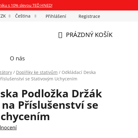
niku s 10% slevou TEĎ HNED!
CZK
Čeština
Přihlášení
Registrace
Fotospin
Neony na míru
Průkazové Foto
PRÁZDNÝ KOŠÍK
NÁKUPNÍ
KOŠÍK
O nás
izátory
/
Doplňky ke stativům
/
Odkládací Deska
Příslušenství se Stativovým Uchycením
ska Podložka Držák
 na Příslušenství se
Uchycením
dnocení