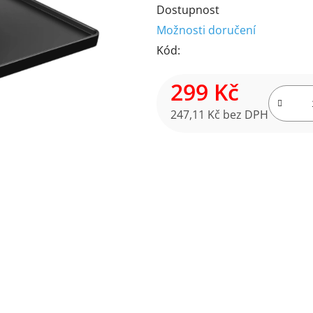
Dostupnost
produktu
Možnosti doručení
je
Kód:
5,0
z
299 Kč
5
hvězdiček.
247,11 Kč bez DPH
Měrná cena: