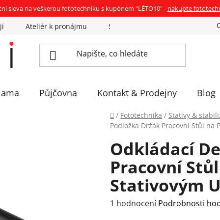
tní sleva na veškerou fototechniku s kupónem "LÉTO10" -
nakupte fototech
jí
Ateliér k pronájmu
Sázíme stromky
Eventovka 
lama
Půjčovna
Kontakt & Prodejny
Blog
Domů
/
Fototechnika
/
Stativy & stabil
Podložka Držák Pracovní Stůl na 
Odkládací De
Pracovní Stůl
Stativovým 
Průměrné
1 hodnocení
Podrobnosti ho
hodnocení