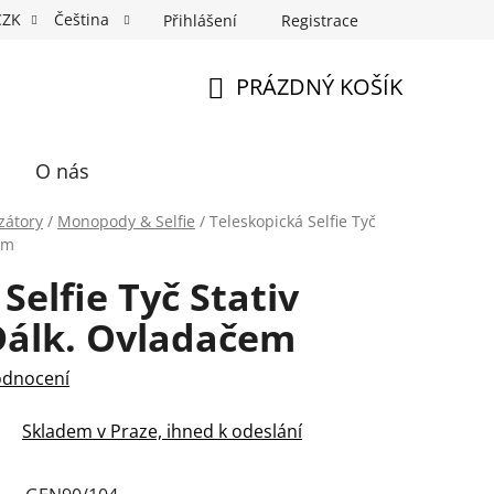
CZK
Čeština
Přihlášení
Registrace
Fotospin
Neony na míru
Průkazové Foto
PRÁZDNÝ KOŠÍK
NÁKUPNÍ
KOŠÍK
O nás
izátory
/
Monopody & Selfie
/
Teleskopická Selfie Tyč
em
Selfie Tyč Stativ
Dálk. Ovladačem
odnocení
Skladem v Praze, ihned k odeslání