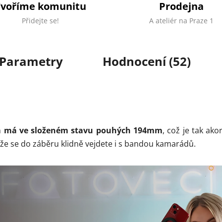
Tvoříme komunitu
Prodejna
Přidejte se!
A ateliér na Praze 1
Parametry
Hodnocení (52)
em
má ve složeném stavu pouhých 194mm
, což je tak ako
kže se do záběru klidně vejdete i s bandou kamarádů.