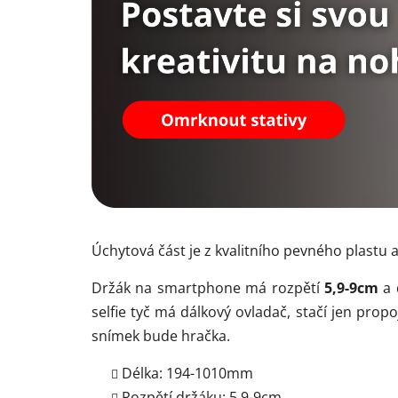
Úchytová část je z kvalitního pevného plastu a l
Držák na smartphone má rozpětí
5,9-9cm
a 
selfie tyč má dálkový ovladač, stačí jen prop
snímek bude hračka.
Délka: 194-1010mm
Rozpětí držáku: 5,9-9cm