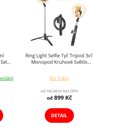
ní
Ring Light Selfie Tyč Tripod 3v1
Selfie
Monopod Kruhové Světlo
m
Smartphone + Dálk. Ovládání
Průměrné
Výběr Variant
eslání
Do 3 dní
hodnocení
produktu
od 742,98 Kč bez DPH
899 Kč
je
od
5,0
z
DETAIL
5
hvězdiček.