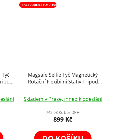
SALECODE:LÉTO10:10:%
e Tyč
Magsafe Selfie Tyč Magnetický
Tripod
Rotační Flexibilní Stativ Tripod
cm
Stick 130cm
eslání
Skladem v Praze, ihned k odeslání
742,98 Kč bez DPH
899 Kč
DO KOŠÍKU