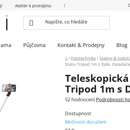
jí
Ateliér k pronájmu
Sázíme stromky
Eventovka 
lama
Půjčovna
Kontakt & Prodejny
Blog
Domů
/
Fototechnika
/
Stativy & stabil
Stativ Tripod 1m s Dálk. Ovladač
Teleskopická 
Tripod 1m s 
Průměrné
52 hodnocení
Podrobnosti h
hodnocení
Dostupnost
produktu
Možnosti doručení
je