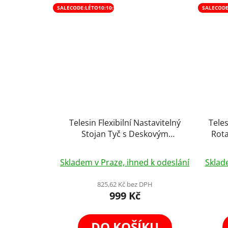
SALECODE:LÉTO10:10:%
SALECODE
Telesin Flexibilní Nastavitelný
Tele
Stojan Tyč s Deskovým
Rota
Uchycením a Magnetickým
Průměrné
Držákem na Telefon Flat Lay
Skladem v Praze, ihned k odeslání
Sklad
hodnocení
produktu
825,62 Kč bez DPH
999 Kč
je
5,0
z
DO KOŠÍKU