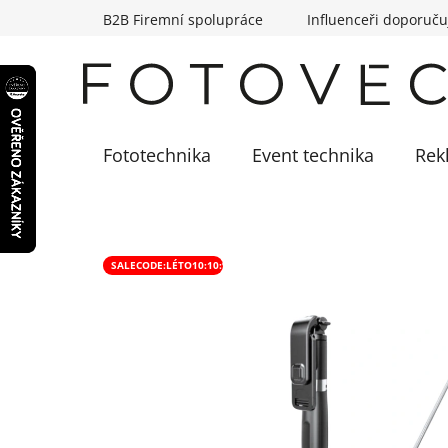
Přejít
B2B Firemní spolupráce
Influenceři doporuču
na
obsah
Fototechnika
Event technika
Rek
SALECODE:LÉTO10:10:%