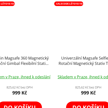
:LÉTO10:10:%
SALECODE:LÉTO10:10:%
sin Magsafe 360 Magnetický
Univerzální Magsafe Selfi
ční Gimbal Flexibilní Stativ
Rotační Magnetický Stativ 
Tripod Selfie Stick
Stick s Cold Shoe 130
Průměrné
em v Praze, ihned k odeslání
Skladem v Praze, ihned k od
hodnocení
produktu
825,62 Kč bez DPH
825,62 Kč bez DPH
999 Kč
999 Kč
je
5,0
z
DO KOŠÍKU
DO KOŠÍKU