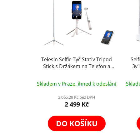
Telesin Selfie Tyč Stativ Tripod
Self
Stick s Držákem na Telefon a
3v1
Dálkovám Ovladačem s
130c
Displejem 170cm
Skladem v Praze, ihned k odeslání
Sklad
2 065,29 Kč bez DPH
2 499 Kč
DO KOŠÍKU