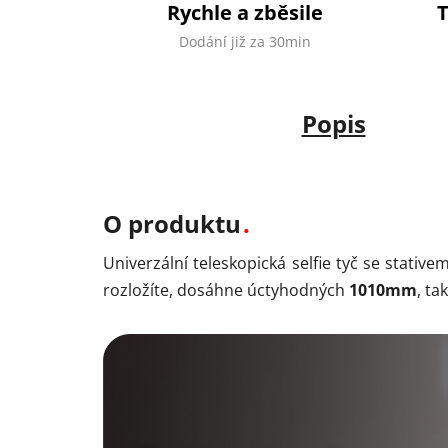
Rychle a zběsile
Dodání již za 30min
Popis
O produktu
Univerzální teleskopická selfie tyč se stativ
rozložíte, dosáhne úctyhodných
1010mm
, ta