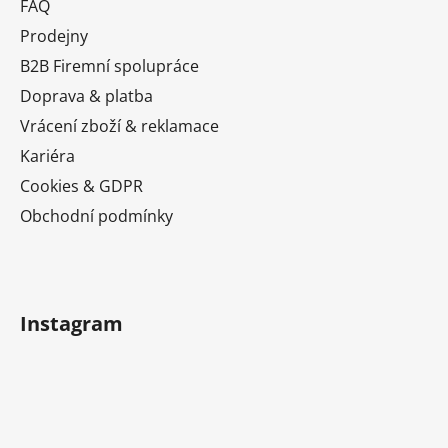
a
FAQ
t
Prodejny
í
B2B Firemní spolupráce
Doprava & platba
Vrácení zboží & reklamace
Kariéra
Cookies & GDPR
Obchodní podmínky
Instagram