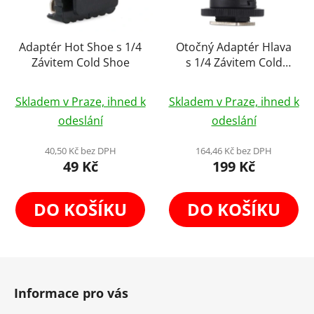
Adaptér Hot Shoe s 1/4
Otočný Adaptér Hlava
Závitem Cold Shoe
s 1/4 Závitem Cold
Shoe
Průměrné
Skladem v Praze, ihned k
Skladem v Praze, ihned k
hodnocení
odeslání
odeslání
produktu
Chci odebírat novinky
je
40,50 Kč bez DPH
164,46 Kč bez DPH
49 Kč
199 Kč
5,0
Přihlášením souhlasíte se zasíláním obchodních sdělení a se
z
zpracováním
osobních údajů
.
5
DO KOŠÍKU
DO KOŠÍKU
hvězdiček.
Z
á
Informace pro vás
p