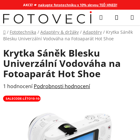
AKCE! 🫵
nakupte fototechniku s 10% slevou TEĎ HNED!
Přejít
Hledat
NÁKUP
na
KOŠÍK
obsah
Domů
/
Fototechnika
/
Adaptéry & držáky
/
Adaptéry
/
Krytka Sáněk
Blesku Univerzální Vodováha na Fotoaparát Hot Shoe
Krytka Sáněk Blesku
Univerzální Vodováha na
Fotoaparát Hot Shoe
Průměrné
1 hodnocení
Podrobnosti hodnocení
hodnocení
SALECODE:LÉTO10:10:%
produktu
je
5,0
z
5