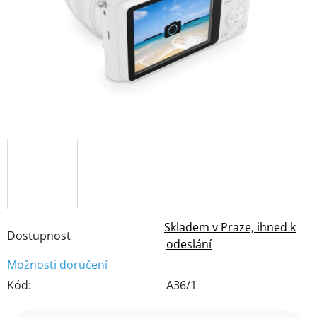
hvězdiček.
Skladem v Praze, ihned k
Dostupnost
odeslání
Možnosti doručení
Kód:
A36/1