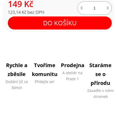
149 Kč
123,14 Kč bez DPH
Měrná cena:
DO KOŠÍKU
Rychle a
Tvoříme
Prodejna
Staráme
A ateliér na
zběsile
komunitu
se o
Praze 1
Dodání již za
Přidejte se!
přírodu
30min
Zasaďte s námi
stromek