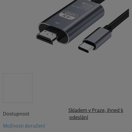
z
5
hvězdiček.
Skladem v Praze, ihned k
Dostupnost
odeslání
Možnosti doručení