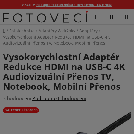
AKCE! 🫵
nakupte fototechniku s 10% slevou TEĎ HNED!
Přejít
Hledat
NÁKUP
na
KOŠÍK
obsah
Domů
/
Fototechnika
/
Adaptéry & držáky
/
Adaptéry
/
Vysokorychlostní Adaptér Redukce HDMI na USB-C 4K
Audiovizuální Přenos TV, Notebook, Mobilní Přenos
Vysokorychlostní Adaptér
Redukce HDMI na USB-C 4K
Audiovizuální Přenos TV,
Notebook, Mobilní Přenos
Průměrné
3 hodnocení
Podrobnosti hodnocení
hodnocení
SALECODE:LÉTO10:10:%
produktu
je
5,0