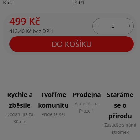
Kód:
J44/1
499 Kč
412,40 Kč bez DPH
Měrná cena:
DO KOŠÍKU
Rychle a
Tvoříme
Prodejna
Staráme
A ateliér na
zběsile
komunitu
se o
Praze 1
Dodání již za
Přidejte se!
přírodu
30min
Zasaďte s námi
stromek