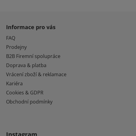
Z
á
Informace pro vás
p
a
FAQ
t
Prodejny
í
B2B Firemní spolupráce
Doprava & platba
Vrácení zboží & reklamace
Kariéra
Cookies & GDPR
Obchodní podmínky
Instagram