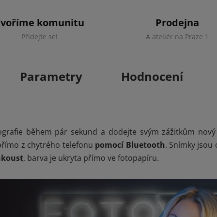
Tvoříme komunitu
Prodejna
Přidejte se!
A ateliér na Praze 1
Parametry
Hodnocení
tografie během pár sekund a dodejte svým zážitkům nový
římo z chytrého telefonu
pomocí Bluetooth
. Snímky jsou
nkoust
, barva je ukryta přímo ve fotopapíru.