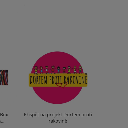
-Box
Přispět na projekt Dortem proti
h
rakovině
picích