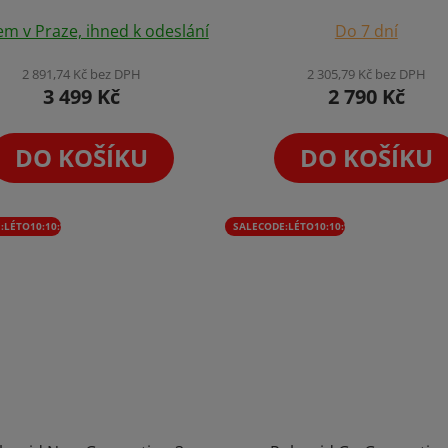
Fotopapírů
em v Praze, ihned k odeslání
Do 7 dní
2 891,74 Kč bez DPH
2 305,79 Kč bez DPH
3 499 Kč
2 790 Kč
DO KOŠÍKU
DO KOŠÍKU
:LÉTO10:10:%
SALECODE:LÉTO10:10:%