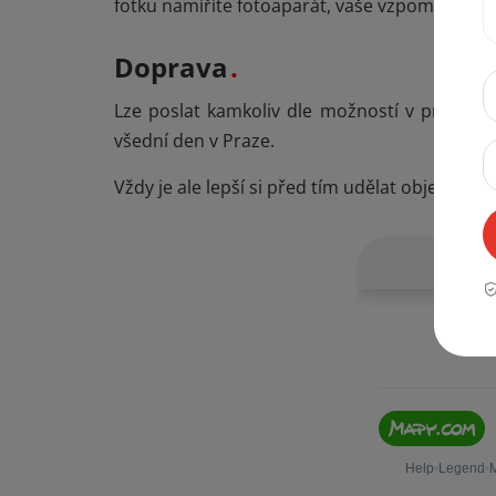
fotku namíříte fotoaparát, vaše vzpomínky ta
Doprava
Lze poslat kamkoliv dle možností v prvním 
všední den v Praze.
Vždy je ale lepší si před tím udělat objedná