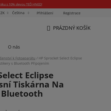
niku s 10% slevou TEĎ HNED!
CZK
Čeština
Přihlášení
Registrace
Fotospin
Neony na míru
Průkazové Foto
PRÁZDNÝ KOŠÍK
NÁKUPNÍ
KOŠÍK
O nás
ušenství k Fotoaparátu
/
HP Sprocket Select Eclipse
stikery s Bluetooth Připojením
elect Eclipse
sní Tiskárna Na
s Bluetooth