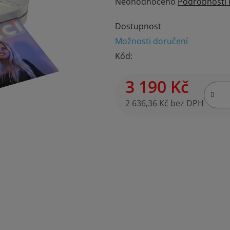
Průměrné
Neohodnoceno
Podrobnosti
hodnocení
Dostupnost
produktu
Možnosti doručení
je
Kód:
0,0
z
3 190 Kč
5
hvězdiček.
2 636,36 Kč bez DPH
Měrná cena: