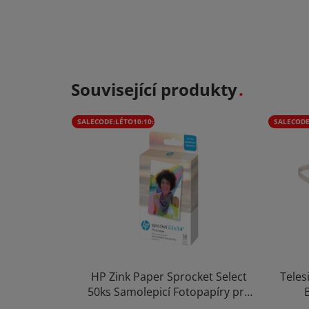
Související produkty
SALECODE:LÉTO10:10:%
SALECODE
HP Zink Paper Sprocket Select
Teles
50ks Samolepicí Fotopapíry pro
Kapesní Tiskárny 5,8×8,6cm
Blue