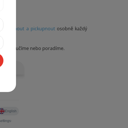
rohlédnout a pickupnout
osobně každý
me, doporučíme nebo poradíme.