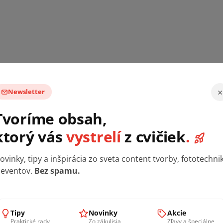
×
Newsletter
Tvoríme obsah,
ktorý vás
vystrelí
z cvičiek
.
ovinky, tipy a inšpirácia zo sveta content tvorby, fototechni
 eventov.
Bez spamu.
i
HP Sprocket
. Můžete k vytištěné fotce přiřadit video, které