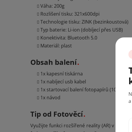
Váha: 200g
Rozlišení tisku: 321x600dpi
Technologie tisku: ZINK (bezinkoustová)
Typ baterie: Li-ion (dobíjecí přes USB)
Konektivita: Bluetooth 5.0
Materiál: plast
N
a
Obsah balení
1x kapesní tiskárna
1x nabíjecí usb kabel
1x startovací balení fotopapírů (10 listů)
1x návod
Tip od Fotověcí
Využijte funkci rozšířené reality (AR) v aplikac