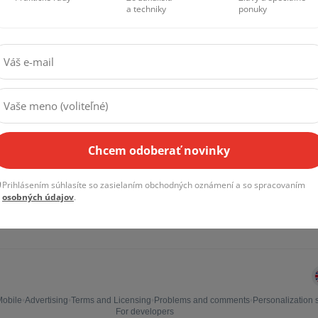
k
doslova ožijí přímo před očima
.
kroku objednávky. Pokud je zboží skladem, můžete si ho
p
Tipy
Novinky
Akcie
Praktické rady
Zo zákulisia
Zľavy a špeciálne
vku, abychom vše nachystali. Na místě rádi se vším pomůže
a techniky
ponuky
Chcem odoberať novinky
Prihlásením súhlasíte so zasielaním obchodných oznámení a so spracovaním
osobných údajov
.