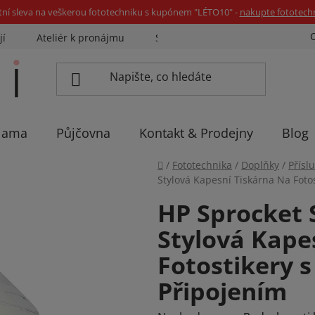
tní sleva na veškerou fototechniku s kupónem "LÉTO10" -
nakupte fototech
jí
Ateliér k pronájmu
Sázíme stromky
Eventovka 
lama
Půjčovna
Kontakt & Prodejny
Blog
Domů
/
Fototechnika
/
Doplňky
/
Přísl
Stylová Kapesní Tiskárna Na Foto
HP Sprocket S
Stylová Kape
Fotostikery 
Připojením