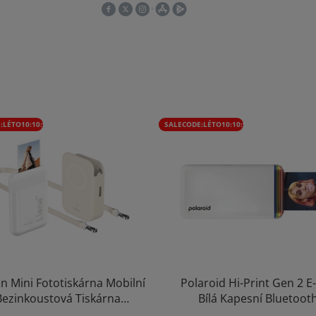
:LÉTO10:10:%
SALECODE:LÉTO10:10:%
in Mini Fototiskárna Mobilní
Polaroid Hi-Print Gen 2 E
Bezinkoustová Tiskárna
Bílá Kapesní Bluetoot
tooth Foto 5x7,6cm 300DPI
Fototiskárna + 40ks Samole