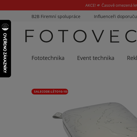
AKCE! 🫵 Časově omezená le
Přejít
B2B Firemní spolupráce
Influenceři doporuču
na
obsah
Fototechnika
Event technika
Rek
SALECODE:LÉTO10:10:%