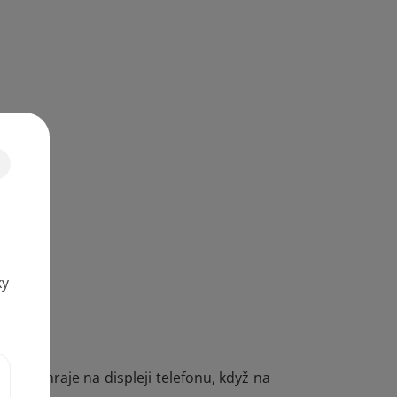
ky
 se přehraje na displeji telefonu, když na