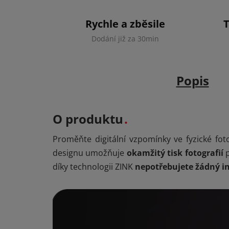
Rychle a zběsile
Dodání již za 30min
Popis
O produktu
Proměňte digitální vzpomínky ve fyzické fo
designu umožňuje
okamžitý tisk fotografií
p
díky technologii ZINK
nepotřebujete žádný i