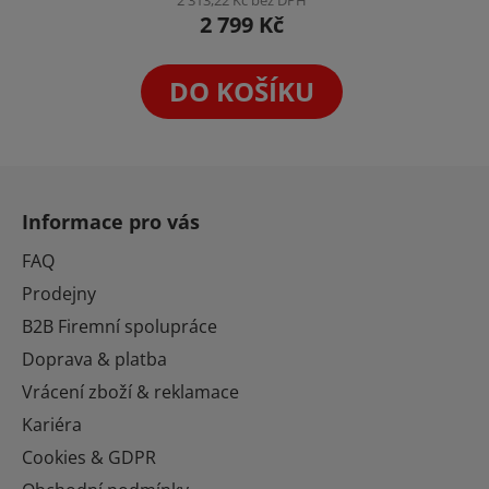
2 799 Kč
DO KOŠÍKU
Z
á
Informace pro vás
p
a
FAQ
t
Prodejny
í
B2B Firemní spolupráce
Doprava & platba
Vrácení zboží & reklamace
Kariéra
Cookies & GDPR