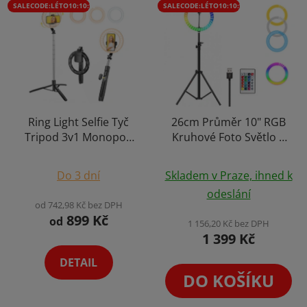
SALECODE:LÉTO10:10:%
SALECODE:LÉTO10:10:%
Ring Light Selfie Tyč
26cm Průměr 10" RGB
Tripod 3v1 Monopod
Kruhové Foto Světlo +
Kruhové Světlo
Stativ 170cm + Ovladač
Průměrné
Průměrné
Smartphone + Dálk.
(1000 LUX/0,5 m)
Do 3 dní
Skladem v Praze, ihned k
Ovládání Výběr Variant
hodnocení
hodnocení
odeslání
produktu
produktu
od 742,98 Kč bez DPH
899 Kč
je
je
od
1 156,20 Kč bez DPH
1 399 Kč
5,0
4,2
z
z
DETAIL
5
5
DO KOŠÍKU
hvězdiček.
hvězdiček.