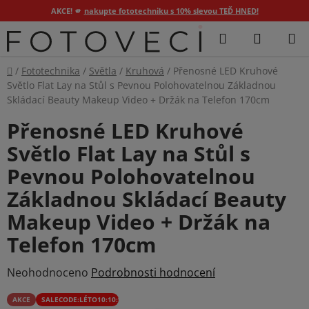
AKCE! 🫵
nakupte fototechniku s 10% slevou TEĎ HNED!
Přejít
Hledat
NÁKUP
na
KOŠÍK
obsah
Domů
/
Fototechnika
/
Světla
/
Kruhová
/
Přenosné LED Kruhové
Světlo Flat Lay na Stůl s Pevnou Polohovatelnou Základnou
Skládací Beauty Makeup Video + Držák na Telefon 170cm
Přenosné LED Kruhové
Světlo Flat Lay na Stůl s
Pevnou Polohovatelnou
Základnou Skládací Beauty
Makeup Video + Držák na
Telefon 170cm
Průměrné
Neohodnoceno
Podrobnosti hodnocení
hodnocení
AKCE
SALECODE:LÉTO10:10:%