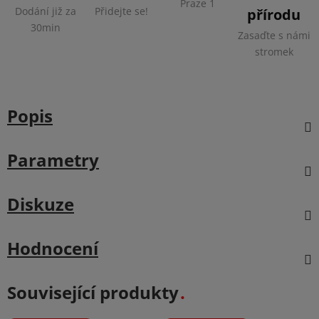
Praze 1
Dodání již za
Přidejte se!
přírodu
30min
Zasaďte s námi
stromek
Popis
Parametry
Diskuze
Hodnocení
Související produkty