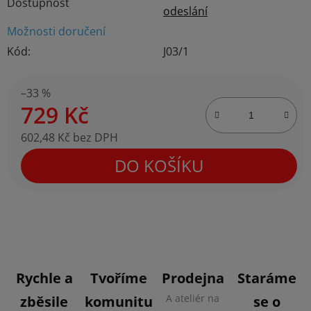
Dostupnost
odeslání
Možnosti doručení
Kód:
J03/1
–33 %
729 Kč
602,48 Kč bez DPH
Měrná cena:
DO KOŠÍKU
Rychle a
Tvoříme
Prodejna
Staráme
A ateliér na
zběsile
komunitu
se o