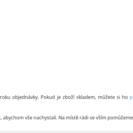
a techniky
nabídky
Chci odebírat novinky
Přihlášením souhlasíte se zasíláním obchodních sdělení a se zpracováním
osobních údajů
.
kroku objednávky. Pokud je zboží skladem, můžete si ho
p
vku, abychom vše nachystali. Na místě rádi se vším pomůže