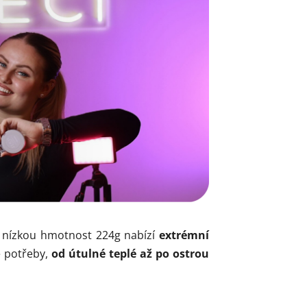
ou nízkou hmotnost 224g nabízí
extrémní
e potřeby,
od útulné teplé až po ostrou