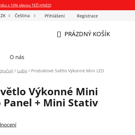
niku s 10% slevou TEĎ HNED!
CZK
Čeština
Přihlášení
Registrace
Fotospin
Neony na míru
Průkazové Foto
PRÁZDNÝ KOŠÍK
NÁKUPNÍ
KOŠÍK
O nás
oručují
/
Lubo
/
Produktové Světlo Výkonné Mini LED
větlo Výkonné Mini
Panel + Mini Stativ
dnocení