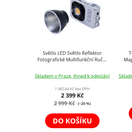
Světlo LED Světlo Reflektor
T
Fotografické Multifunkční Ruční
Mag
Světýlko s Nástavcem 100W
Fo
Skladem v Praze, ihned k odeslání
Sklad
1 982,64 Kč bez DPH
2 399 Kč
2 999 Kč
(–20 %)
DO KOŠÍKU