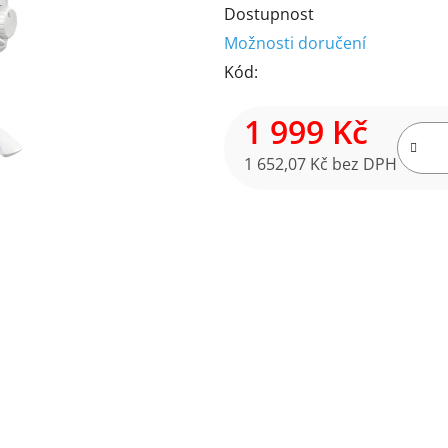
Dostupnost
produktu
Možnosti doručení
je
Kód:
5,0
z
1 999 Kč
5
hvězdiček.
1 652,07 Kč bez DPH
Měrná cena: