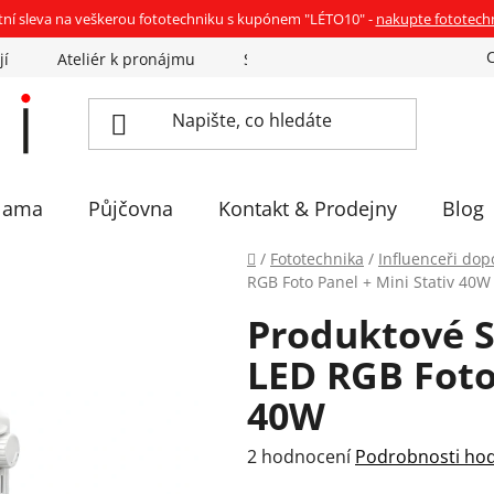
tní sleva na veškerou fototechniku s kupónem "LÉTO10" -
nakupte fototech
jí
Ateliér k pronájmu
Sázíme stromky
Eventovka 
lama
Půjčovna
Kontakt & Prodejny
Blog
Domů
/
Fototechnika
/
Influenceři dop
RGB Foto Panel + Mini Stativ 40W
Produktové S
LED RGB Foto 
40W
Průměrné
2 hodnocení
Podrobnosti ho
hodnocení