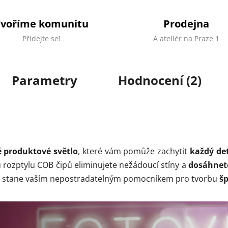
Tvoříme komunitu
Prodejna
Přidejte se!
A ateliér na Praze 1
Parametry
Hodnocení (2)
 produktové světlo
, které vám pomůže zachytit
každý det
ozptylu COB čipů eliminujete nežádoucí stíny a
dosáhnete
 se stane vaším nepostradatelným pomocníkem pro tvorbu
š