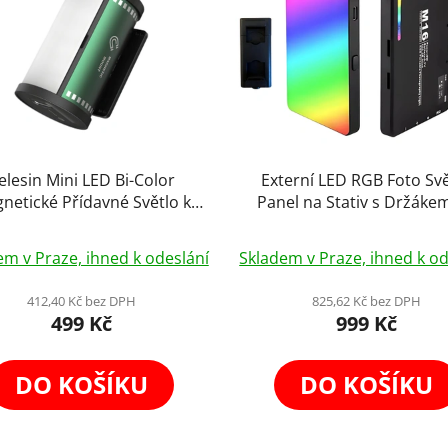
elesin Mini LED Bi-Color
Externí LED RGB Foto Svě
netické Přídavné Světlo k
Panel na Stativ s Držáke
toaparátu s 1/4 Závitem
Telefon 8W
Průměrné
em v Praze, ihned k odeslání
Skladem v Praze, ihned k od
hodnocení
produktu
412,40 Kč bez DPH
825,62 Kč bez DPH
499 Kč
999 Kč
je
5,0
z
DO KOŠÍKU
DO KOŠÍKU
5
hvězdiček.