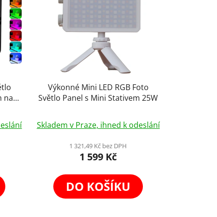
tlo
Výkonné Mini LED RGB Foto
m na
Světlo Panel s Mini Stativem 25W
Průměrné
eslání
Skladem v Praze, ihned k odeslání
hodnocení
produktu
1 321,49 Kč bez DPH
1 599 Kč
je
5,0
z
DO KOŠÍKU
5
hvězdiček.