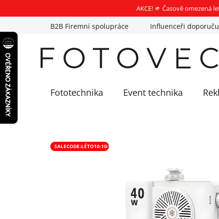
AKCE! 🫵 Časově omezená le
Přejít
B2B Firemní spolupráce
Influenceři doporuču
na
obsah
Fototechnika
Event technika
Rek
SALECODE:LÉTO10:10:%