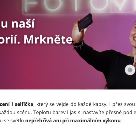
cení i selfíčka
, který se vejde do každé kapsy. I přes sv
 každou scénu. Teplotu barev i jas si nastavíte přesně podl
u se světlo
nepřehřívá ani při maximálním výkonu
.