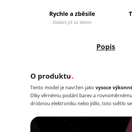
Rychle a zběsile
Dodání již za 30min
Popis
O produktu
Tento model je navržen jako
vysoce výkonné
Díky věrnému podání barev a rovnoměrnému r
drobnou elektroniku nebo jídlo, toto světlo