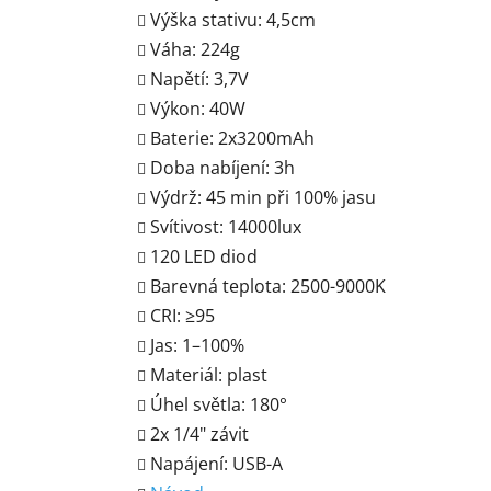
Výška stativu: 4,5cm
Váha: 224g
Napětí: 3,7V
Výkon: 40W
Baterie: 2x3200mAh
Doba nabíjení: 3h
Výdrž: 45 min při 100% jasu
Svítivost: 14000lux
120 LED diod
Barevná teplota: 2500-9000K
CRI: ≥95
Jas: 1–100%
N
Materiál: plast
a
Úhel světla: 180°
2x 1/4" závit
Napájení: USB-A