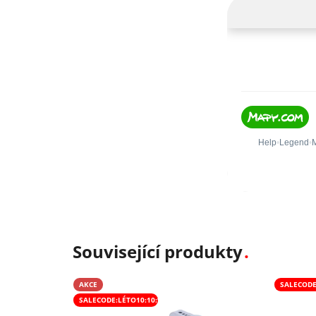
Související produkty
AKCE
SALECODE
SALECODE:LÉTO10:10:%