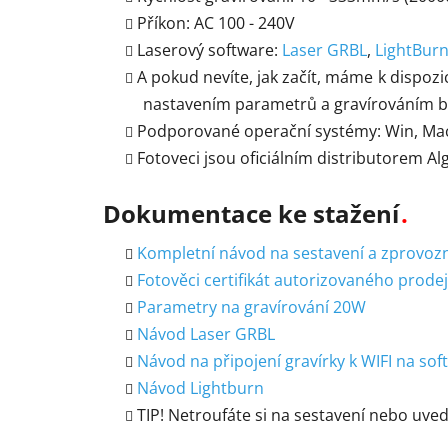
Příkon: AC 100 - 240V
Laserový software:
Laser GRBL
,
LightBur
A pokud nevíte, jak začít, máme k dispozi
nastavením parametrů a gravírováním be
Podporované operační systémy: Win, Mac
Fotoveci jsou oficiálním distributorem Al
Dokumentace ke stažení
Kompletní návod na sestavení a zprovoz
Fotověci certifikát autorizovaného prode
Parametry na gravírování 20W
Návod Laser GRBL
Návod na připojení gravírky k WIFI na so
Návod Lightburn
TIP! Netroufáte si na sestavení nebo uve