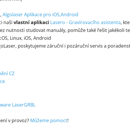
n
,
Algolaser Aplikace pro iOS,Android
ci naši
vlastní aplikaci
Lasero - Gravírovacího asistenta
, kt
z nutnosti studovat manuály, pomůže také řešit jakékoli te
OS, Linux, iOS, Android
goLaser, poskytujeme záruční i pozáruční servis a poradenst
nění CZ
jce
ftware LaserGRBL
dení v provoz?
Můžeme pomoct
!