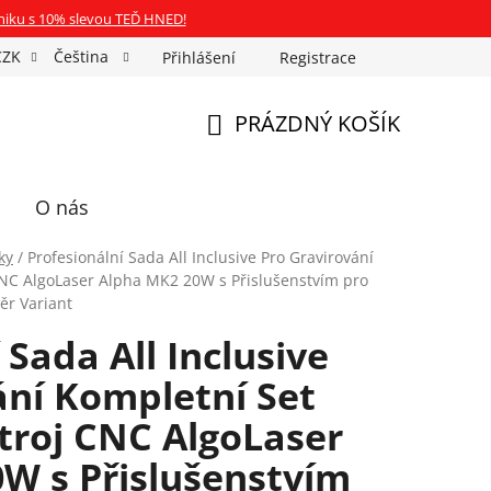
niku s 10% slevou TEĎ HNED!
CZK
Čeština
Přihlášení
Registrace
Fotospin
Neony na míru
Průkazové Foto
PRÁZDNÝ KOŠÍK
NÁKUPNÍ
KOŠÍK
O nás
ky
/
Profesionální Sada All Inclusive Pro Gravirování
CNC AlgoLaser Alpha MK2 20W s Přislušenstvím pro
ěr Variant
 Sada All Inclusive
ání Kompletní Set
Stroj CNC AlgoLaser
W s Přislušenstvím