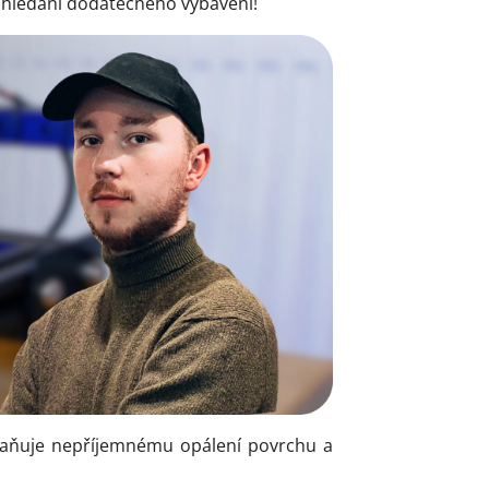
 hledání dodatečného vybavení!
zabraňuje nepříjemnému opálení povrchu a