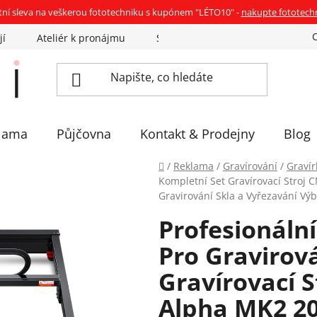
tní sleva na veškerou fototechniku s kupónem "LÉTO10" -
nakupte fototech
jí
Ateliér k pronájmu
Sázíme stromky
Eventovka 
lama
Půjčovna
Kontakt & Prodejny
Blog
Domů
/
Reklama
/
Gravírování
/
Gravír
Kompletní Set Gravírovací Stroj 
Gravirování Skla a Vyřezavání Výb
Profesionální
Pro Gravirov
Gravírovací 
Alpha MK2 20