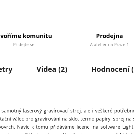
Tvoříme komunitu
Prodejna
Přidejte se!
A ateliér na Praze 1
try
Videa (2)
Hodnocení (
amotný laserový gravírovací stroj, ale i veškeré potřebné
tační válec pro gravírování na sklo, termo papíry, sprej na 
í povrch. Navíc k tomu přidáváme licenci na software Lig