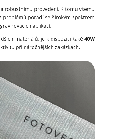
du a robustnímu provedení. K tomu všemu
bez problémů poradí se širokým spektrem
gravírovacích aplikací.
rdších materiálů, je k dispozici také
40W
ktivitu při náročnějších zakázkách.