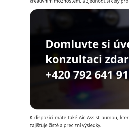
kreativním možnostem, a zjednoduší celý pro
K dispozici máte také Air Assist pumpu, kter
zajišťuje čisté a precizní výsledky.