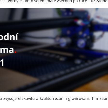
ces tvorby. S tímto setem máte všechno po ruce – už žádné
á zvyšuje efektivitu a kvalitu řezání i gravírování. Tím 