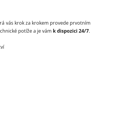
erá vás krok za krokem provede prvotním
chnické potíže a je vám
k dispozici 24/7
.
ví