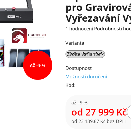
pro Gravirová
Vyřezavání V
Průměrné
1 hodnocení
Podrobnosti ho
hodnocení
Varianta
produktu
je
5,0
AŽ –9 %
z
Dostupnost
5
Možnosti doručení
hvězdiček.
Kód:
až –9 %
od
27 999 Kč
od
23 139,67 Kč
bez DPH
Měrná cena: