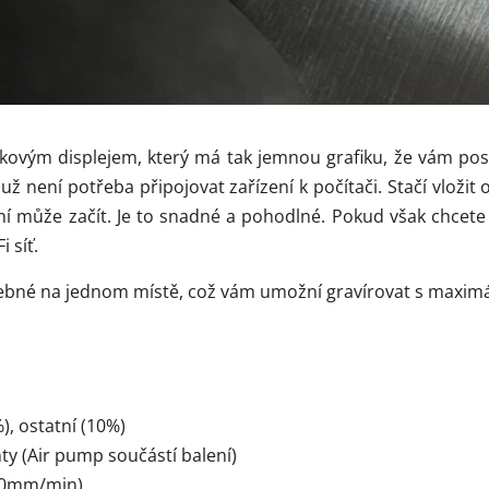
ykovým displejem, který má tak jemnou grafiku, že vám posk
í už není potřeba připojovat zařízení k počítači. Stačí vložit
ní může začít. Je to snadné a pohodlné. Pokud však chcete
 síť.
řebné na jednom místě, což vám umožní gravírovat s maximá
%), ostatní (10%)
ty (Air pump součástí balení)
000mm/min)