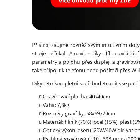
Přístroj zaujme rovněž svým intuitivním dot
stroje nečekali. A navíc – díky offline ovládán
parametry a polohu přes displej, a gravírová
také připojit k telefonu nebo počítači přes Wi-Fi
Díky této kompletní sadě budete mít vše pot
Gravírovací plocha: 40x40cm
Váha: 7,8kg
Rozměry gravírky: 58x69x20cm
Materiál: hliník (70%), ocel (15%), plast (5
Optický výkon laseru: 20W/40W dle varian
Rychlost gravírování: 10 - 333mm/s (20