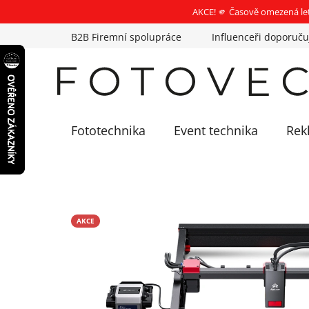
AKCE! 🫵 Časově omezená le
Přejít
B2B Firemní spolupráce
Influenceři doporuču
na
obsah
Fototechnika
Event technika
Rek
AKCE