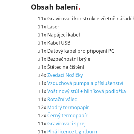
Obsah balení
1x Gravírovací konstrukce včetně nářadí 
1x Laser
1x Napájecí kabel
1x Kabel USB
1x Datový kabel pro připojení PC
1x Bezpečnostní brýle
1x Štětec na čištění
4x
Zvedací Nožičky
1x
Vzduchová pumpa a příslušenství
1x
Voštinový stůl + hliníková podložka
1x
Rotační válec
2x
Modrý termopapír
2x
Černý termopapír
1x
Gravírovací sprej
1x
Plná licence Lightburn