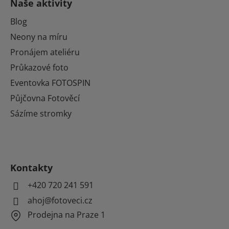
Naše aktivity
Blog
Neony na míru
Pronájem ateliéru
Průkazové foto
Eventovka FOTOSPIN
Půjčovna Fotověcí
Sázíme stromky
Kontakty
+420 720 241 591
ahoj@fotoveci.cz
Prodejna na Praze 1