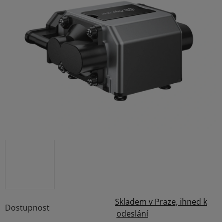
5,0
z
5
hvězdiček.
Skladem v Praze, ihned k
Dostupnost
odeslání