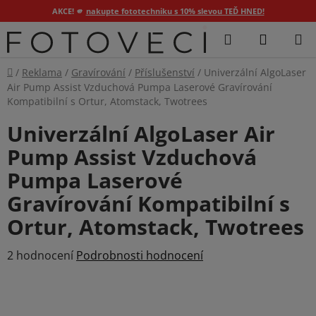
AKCE! 🫵
nakupte fototechniku s 10% slevou TEĎ HNED!
Přejít
Hledat
NÁKUP
na
KOŠÍK
obsah
Domů
/
Reklama
/
Gravírování
/
Příslušenství
/
Univerzální AlgoLaser
Air Pump Assist Vzduchová Pumpa Laserové Gravírování
Kompatibilní s Ortur, Atomstack, Twotrees
Univerzální AlgoLaser Air
Pump Assist Vzduchová
Pumpa Laserové
Gravírování Kompatibilní s
Ortur, Atomstack, Twotrees
Průměrné
2 hodnocení
Podrobnosti hodnocení
hodnocení
produktu
je