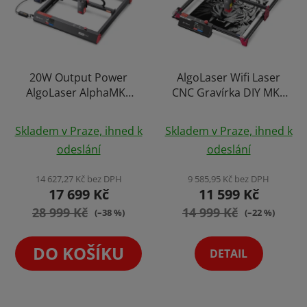
20W Output Power
AlgoLaser Wifi Laser
AlgoLaser AlphaMK2
CNC Gravírka DIY MK2
Wifi Laser CNC
Upgrade 4044
Průměrné
Průměrné
Gravírka Laserový
Laserový Gravírovací
Skladem v Praze, ihned k
Skladem v Praze, ihned k
Gravírovací Stroj S
hodnocení
Stroj Plotr True Power
hodnocení
odeslání
odeslání
Vlastním Software a
Výběr Variant
produktu
produktu
Displejem Plotr
je
je
14 627,27 Kč bez DPH
9 585,95 Kč bez DPH
Gravíruje (i řeže) Kovy
17 699 Kč
11 599 Kč
5,0
5,0
28 999 Kč
z
14 999 Kč
z
(–38 %)
(–22 %)
5
5
hvězdiček.
hvězdiček.
DO KOŠÍKU
DETAIL