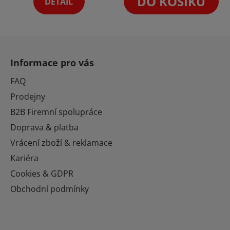
DO KOŠÍKU
DETAIL
hvězdiček.
Z
á
Informace pro vás
p
a
FAQ
t
Prodejny
í
B2B Firemní spolupráce
Doprava & platba
Vrácení zboží & reklamace
Kariéra
Cookies & GDPR
Obchodní podmínky