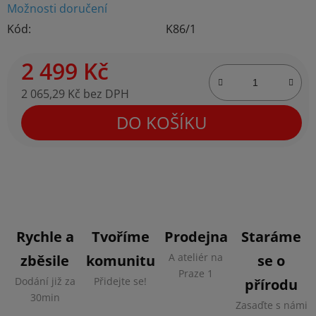
Možnosti doručení
Kód:
K86/1
2 499 Kč
2 065,29 Kč bez DPH
Měrná cena:
DO KOŠÍKU
Rychle a
Tvoříme
Prodejna
Staráme
A ateliér na
zběsile
komunitu
se o
Praze 1
Dodání již za
Přidejte se!
přírodu
30min
Zasaďte s námi