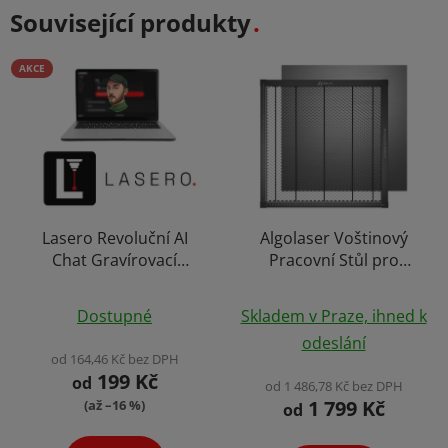
Související produkty
AKCE
Lasero Revoluční AI
Algolaser Voštinový
Chat Gravírovací
Pracovní Stůl pro
Asistent Podpora
Gravírování, Hliníková
Průměrné
Licenční Klíč pro
Podložka 40 x 40 cm
Dostupné
Skladem v Praze, ihned k
Software Laserové
hodnocení
odeslání
Gravírování Windows
produktu
od 164,46 Kč bez DPH
Android
199 Kč
je
od
od 1 486,78 Kč bez DPH
1 799 Kč
(až –16 %)
4,1
od
z