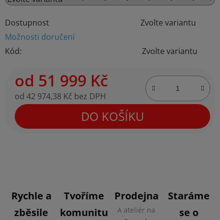
Dostupnost
Zvolte variantu
Možnosti doručení
Kód:
Zvolte variantu
od
51 999 Kč
od
42 974,38 Kč
bez DPH
Měrná cena:
DO KOŠÍKU
Rychle a
Tvoříme
Prodejna
Staráme
A ateliér na
zběsile
komunitu
se o