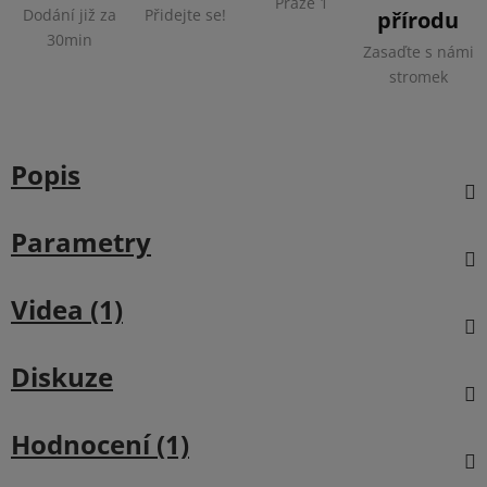
Praze 1
Dodání již za
Přidejte se!
přírodu
30min
Zasaďte s námi
stromek
Popis
Parametry
Videa (1)
Diskuze
Hodnocení (1)