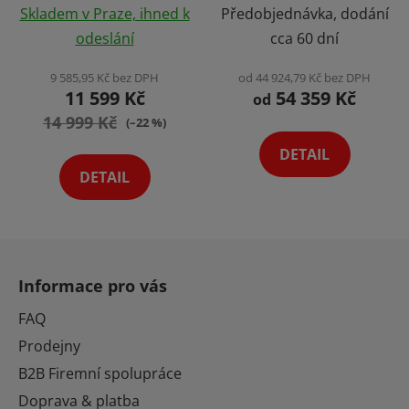
Laserový Gravírovací
Výběr Variant
Skladem v Praze, ihned k
Předobjednávka, dodání
Stroj Plotr True Power
hodnocení
odeslání
cca 60 dní
Výběr Variant
produktu
je
9 585,95 Kč bez DPH
od 44 924,79 Kč bez DPH
11 599 Kč
54 359 Kč
5,0
od
14 999 Kč
z
(–22 %)
5
DETAIL
hvězdiček.
DETAIL
Z
á
Informace pro vás
p
a
FAQ
t
Prodejny
í
B2B Firemní spolupráce
Doprava & platba