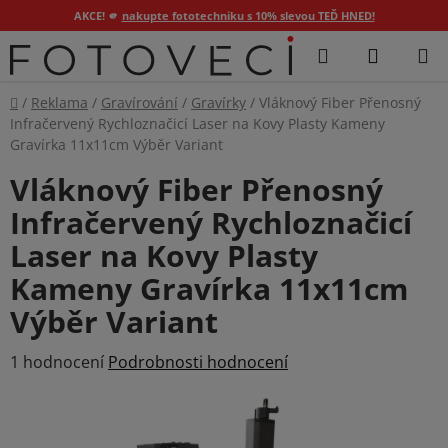
AKCE! 🫵
nakupte fototechniku s 10% slevou TEĎ HNED!
Přejít
Hledat
NÁKUP
na
KOŠÍK
obsah
Domů
/
Reklama
/
Gravírování
/
Gravírky
/
Vláknový Fiber Přenosný
Infračervený Rychloznačicí Laser na Kovy Plasty Kameny
Gravírka 11x11cm Výběr Variant
Vláknový Fiber Přenosný
Infračervený Rychloznačicí
Laser na Kovy Plasty
Kameny Gravírka 11x11cm
Výběr Variant
Průměrné
1 hodnocení
Podrobnosti hodnocení
hodnocení
produktu
je