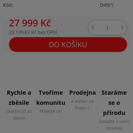
Kód:
D49/1
27 999 Kč
23 139,67 Kč bez DPH
Měrná cena:
DO KOŠÍKU
Rychle a
Tvoříme
Prodejna
Staráme
A ateliér na
zběsile
komunitu
se o
Praze 1
Dodání již za
Přidejte se!
přírodu
30min
Zasaďte s námi
stromek