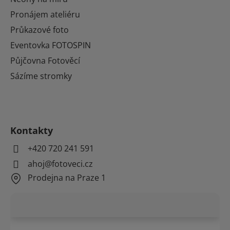
Pronájem ateliéru
Průkazové foto
Eventovka FOTOSPIN
Půjčovna Fotověcí
Sázíme stromky
Kontakty
+420 720 241 591
ahoj@fotoveci.cz
Prodejna na Praze 1