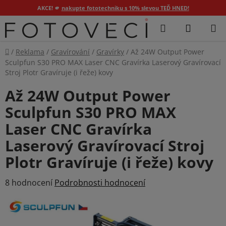
AKCE! 🫵
nakupte fototechniku s 10% slevou TEĎ HNED!
Přejít
Hledat
NÁKUP
na
KOŠÍK
obsah
Domů
/
Reklama
/
Gravírování
/
Gravírky
/
Až 24W Output Power
Sculpfun S30 PRO MAX Laser CNC Gravírka Laserový Gravírovací
Stroj Plotr Gravíruje (i řeže) kovy
Až 24W Output Power
Sculpfun S30 PRO MAX
Laser CNC Gravírka
Laserový Gravírovací Stroj
Plotr Gravíruje (i řeže) kovy
Průměrné
8 hodnocení
Podrobnosti hodnocení
hodnocení
produktu
je