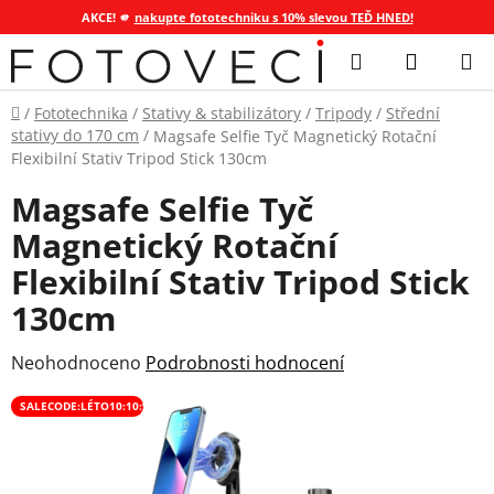
AKCE! 🫵
nakupte fototechniku s 10% slevou TEĎ HNED!
Přejít
Hledat
NÁKUP
na
KOŠÍK
obsah
Domů
/
Fototechnika
/
Stativy & stabilizátory
/
Tripody
/
Střední
stativy do 170 cm
/
Magsafe Selfie Tyč Magnetický Rotační
Flexibilní Stativ Tripod Stick 130cm
Magsafe Selfie Tyč
Magnetický Rotační
Flexibilní Stativ Tripod Stick
130cm
Průměrné
Neohodnoceno
Podrobnosti hodnocení
hodnocení
SALECODE:LÉTO10:10:%
produktu
je
0,0