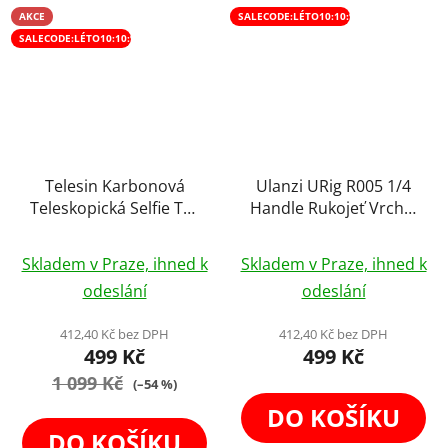
AKCE
SALECODE:LÉTO10:10:%
SALECODE:LÉTO10:10:%
Chci odebírat novinky
Přihlášením souhlasíte se zasíláním obchodních sdělení a se
zpracováním
osobních údajů
.
Telesin Karbonová
Ulanzi URig R005 1/4
Teleskopická Selfie Tyč
Handle Rukojeť Vrchní
2,7m pro Kamery
Top Grip pro Kameru
Průměrné
Průměrné
Insta360, GoPro
Fotoaparát
Skladem v Praze, ihned k
Skladem v Praze, ihned k
hodnocení
hodnocení
odeslání
odeslání
produktu
produktu
je
je
412,40 Kč bez DPH
412,40 Kč bez DPH
499 Kč
499 Kč
4,0
5,0
1 099 Kč
z
z
(–54 %)
5
5
DO KOŠÍKU
hvězdiček.
hvězdiček.
DO KOŠÍKU