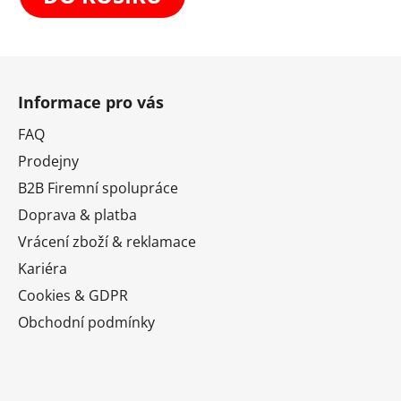
Z
á
Informace pro vás
p
a
FAQ
t
Prodejny
í
B2B Firemní spolupráce
Doprava & platba
Vrácení zboží & reklamace
Kariéra
Cookies & GDPR
Obchodní podmínky