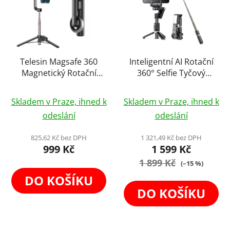
Telesin Magsafe 360
Inteligentní AI Rotační
Magnetický Rotační
360° Selfie Tyčový
Gimbal Flexibilní Stativ
Stativ se
×
Newsletter
Průměrné
Průměrné
Tripod Selfie Stick
Stabilizátorem Self
Skladem v Praze, ihned k
Skladem v Praze, ihned k
hodnocení
Trackovací Gimbal LED
hodnocení
Tvoříme obsah,
odeslání
odeslání
Výplňové Světlo 4v1
produktu
produktu
který vás
vystřelí
ze cviček
.
je
je
825,62 Kč bez DPH
1 321,49 Kč bez DPH
Novinky, tipy a inspirace ze světa content tvorby,
999 Kč
1 599 Kč
5,0
4,0
fototechniky a eventů.
Bez spamu.
z
1 899 Kč
z
(–15 %)
5
5
DO KOŠÍKU
hvězdiček.
hvězdiček.
DO KOŠÍKU