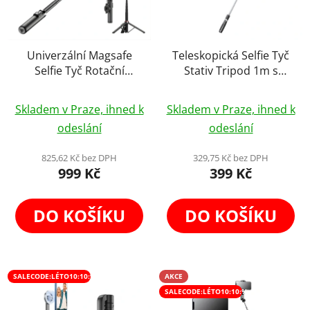
Univerzální Magsafe
Teleskopická Selfie Tyč
Selfie Tyč Rotační
Stativ Tripod 1m s
Magnetický Stativ
Dálk. Ovladačem
Průměrné
Tripod Stick s Cold
Skladem v Praze, ihned k
Skladem v Praze, ihned k
Shoe 130cm
hodnocení
odeslání
odeslání
produktu
je
825,62 Kč bez DPH
329,75 Kč bez DPH
999 Kč
399 Kč
4,1
z
5
DO KOŠÍKU
DO KOŠÍKU
hvězdiček.
SALECODE:LÉTO10:10:%
AKCE
SALECODE:LÉTO10:10:%