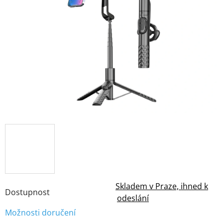
z
5
hvězdiček.
Skladem v Praze, ihned k
Dostupnost
odeslání
Možnosti doručení