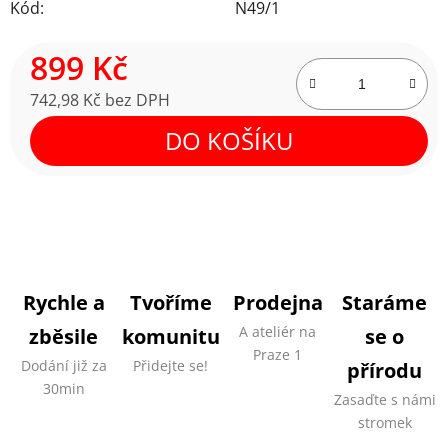
Kód:
N49/1
899 Kč
742,98 Kč bez DPH
Měrná cena:
DO KOŠÍKU
Rychle a
Tvoříme
Prodejna
Staráme
A ateliér na
zběsile
komunitu
se o
Praze 1
Dodání již za
Přidejte se!
přírodu
30min
Zasaďte s námi
stromek