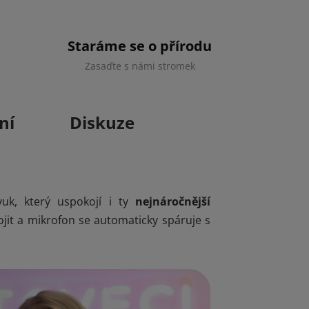
Staráme se o přírodu
Zasaďte s námi stromek
ní
Diskuze
vuk, který uspokojí i ty
nejnáročnější
jit a mikrofon se automaticky spáruje s