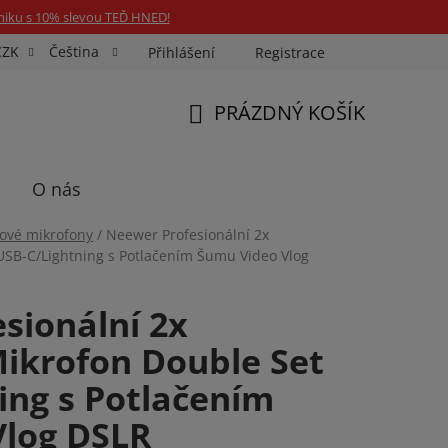
niku s 10% slevou TEĎ HNED!
CZK
Čeština
Přihlášení
Registrace
Fotospin
Neony na míru
Průkazové Foto
PRÁZDNÝ KOŠÍK
NÁKUPNÍ
KOŠÍK
O nás
ové mikrofony
/
Neewer Profesionální 2x
USB-C/Lightning s Potlačením Šumu Video Vlog
sionální 2x
ikrofon Double Set
ing s Potlačením
Vlog DSLR