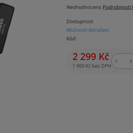
Průměrné
Neohodnoceno
Podrobnosti
hodnocení
Dostupnost
produktu
Možnosti doručení
je
Kód:
0,0
z
2 299 Kč
5
hvězdiček.
1 900 Kč bez DPH
Měrná cena: