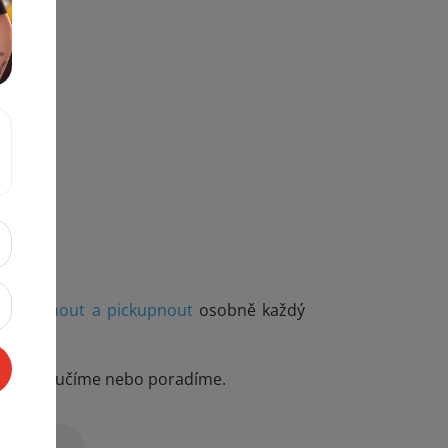
rohlédnout a pickupnout
osobně každý
me, doporučíme nebo poradíme.