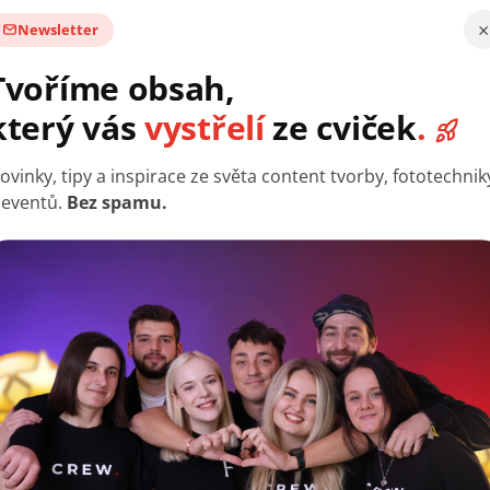
×
Newsletter
Tvoříme obsah,
který vás
vystřelí
ze cviček
.
ném prostoru)
ovinky, tipy a inspirace ze světa content tvorby, fototechnik
 eventů.
Bez spamu.
daptérem), USB-C notebooky a tablety
roduktoru, nabíjení telefonu přes RX, Plug&Play