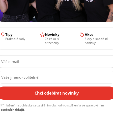
Tipy
Novinky
Akce
Praktické rady
Ze zákulisí
Slevy a speciální
a techniky
nabídky
kroku objednávky. Pokud je zboží skladem, můžete si ho
p
Chci odebírat novinky
vku, abychom vše nachystali. Na místě rádi se vším pomůže
Přihlášením souhlasíte se zasíláním obchodních sdělení a se zpracováním
osobních údajů
.