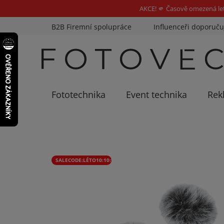
AKCE! 🫵 Časově omezená le
Přejít
B2B Firemní spolupráce
Influenceři doporuču
na
obsah
Fototechnika
Event technika
Rek
SALECODE:LÉTO10:10:%