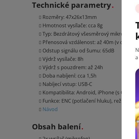
Technické parametry
Rozměry: 47x26x13mm
Hmotnost vysílače: cca 8g
Typ: Bezdrátový všesměrový mikrofon
Přenosová vzdálenost: až 40m (v otevře
N
Odstup signálu od šumu: 65dB
a
Výdrž vysílače: 8h
Výdrž s pouzdrem: až 24h
Doba nabíjení: cca 1,5h
Nabíjecí vstup: USB-C
Kompatibilita: Android, iPhone (s OTG a
Funkce: ENC (potlačení hluku), režim rep
Návod
Obsah balení
2x vysílač (mikrofon)