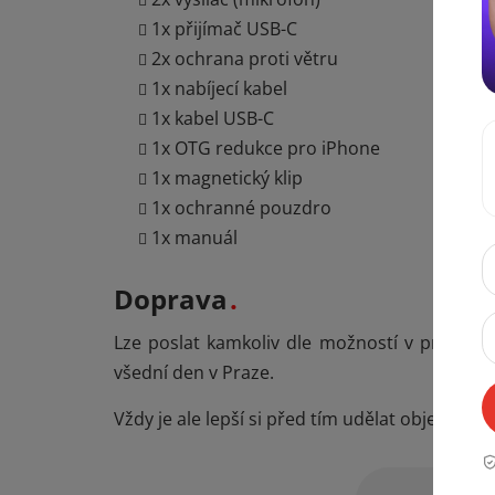
1x přijímač USB-C
2x ochrana proti větru
1x nabíjecí kabel
1x kabel USB-C
1x OTG redukce pro iPhone
1x magnetický klip
1x ochranné pouzdro
1x manuál
Doprava
Lze poslat kamkoliv dle možností v prvním 
všední den v Praze.
Vždy je ale lepší si před tím udělat objedná