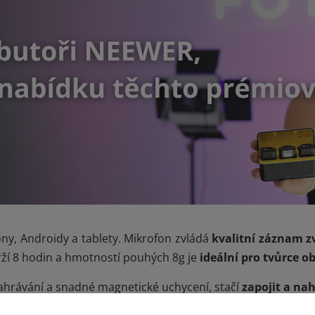
ony, Androidy a tablety. Mikrofon zvládá
kvalitní záznam 
ží 8 hodin a hmotností pouhých 8g je
ideální pro tvůrce o
hrávání a snadné magnetické uchycení, stačí
zapojit a na