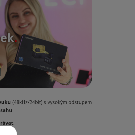
zvuku
(48kHz/24bit) s vysokým odstupem
bsahu
.
hrávat
.