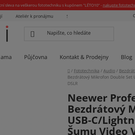
tní sleva na veškerou fototechniku s kupónem "LÉTO10" -
nakupte fototech
jí
Ateliér k pronájmu
Sázíme stromky
Eventovka 
lama
Půjčovna
Kontakt & Prodejny
Blog
Domů
/
Fototechnika
/
Audio
/
Bezdrát
Bezdrátový Mikrofon Double Set 
DSLR
Neewer Profe
Bezdrátový M
USB-C/Lightn
Šumu Video 