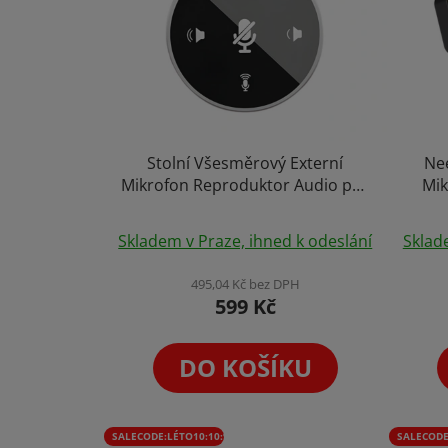
Stolní Všesměrový Externí
Ne
Mikrofon Reproduktor Audio pro
Mik
PC Stream Video Youtube
200
Rozhovor
Skladem v Praze, ihned k odeslání
Sklad
i
495,04 Kč bez DPH
599 Kč
DO KOŠÍKU
SALECODE:LÉTO10:10:%
SALECODE