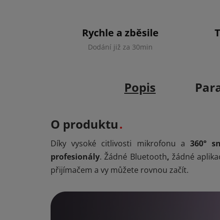
Rychle a zběsile
Dodání již za 30min
Popis
Par
O produktu
Díky vysoké citlivosti mikrofonu a
360° s
profesionály
. Žádné Bluetooth
,
žádné aplika
přijímačem a vy můžete rovnou začít.