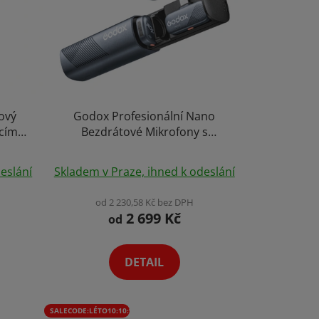
ový
Godox Profesionální Nano
ecím
Bezdrátové Mikrofony s
 a
Dosahem 300m Video Vlog
Průměrné
Výběr Variant
eslání
Skladem v Praze, ihned k odeslání
hodnocení
produktu
od 2 230,58 Kč bez DPH
2 699 Kč
je
od
5,0
z
DETAIL
5
hvězdiček.
SALECODE:LÉTO10:10:%