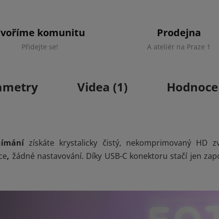
Tvoříme komunitu
Prodejna
Přidejte se!
A ateliér na Praze 1
ametry
Videa (1)
Hodnoce
nímání
získáte krystalicky čistý, nekomprimovaný HD z
ce
,
žádné nastavování. Díky USB-C konektoru stačí jen zapo