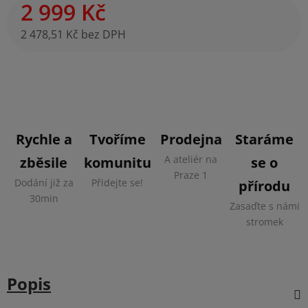
2 999 Kč
2 478,51 Kč bez DPH
Měrná cena:
Rychle a
Tvoříme
Prodejna
Staráme
A ateliér na
zběsile
komunitu
se o
Praze 1
Dodání již za
Přidejte se!
přírodu
30min
Zasaďte s námi
stromek
Popis