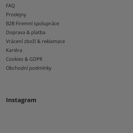
a
FAQ
t
Prodejny
í
B2B Firemní spolupráce
Doprava & platba
Vrácení zboží & reklamace
Kariéra
Cookies & GDPR
Obchodní podmínky
Instagram