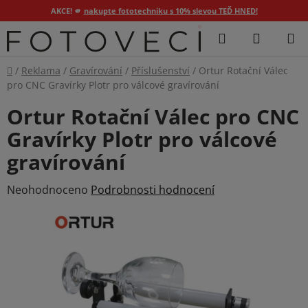
AKCE! 🫵
nakupte fototechniku s 10% slevou TEĎ HNED!
Přejít
Hledat
NÁKUP
na
KOŠÍK
obsah
Domů
/
Reklama
/
Gravírování
/
Příslušenství
/
Ortur Rotační Válec
pro CNC Gravírky Plotr pro válcové gravírování
Ortur Rotační Válec pro CNC
Gravírky Plotr pro válcové
gravírování
Průměrné
Neohodnoceno
Podrobnosti hodnocení
hodnocení
produktu
je
0,0
z
5