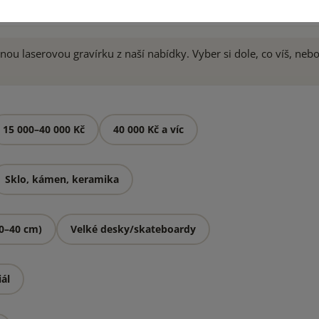
ou laserovou gravírku z naší nabídky. Vyber si dole, co víš, nebo
15 000–40 000 Kč
40 000 Kč a víc
Sklo, kámen, keramika
30–40 cm)
Velké desky/skateboardy
iál