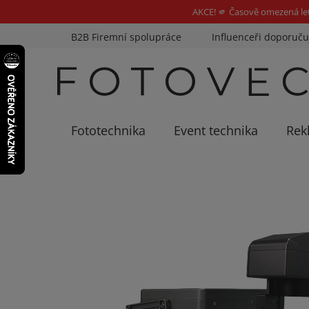
AKCE! 🫵 Časově omezená le
Přejít
B2B Firemní spolupráce
Influenceři doporuču
na
obsah
Fototechnika
Event technika
Rek