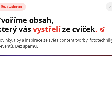
×
Newsletter
Tvoříme obsah,
který vás
vystřelí
ze cviček
.
ovinky, tipy a inspirace ze světa content tvorby, fototechnik
 eventů.
Bez spamu.
otože je vybaven vestavěnou baterií s výdrží 6–8 hodin a můž