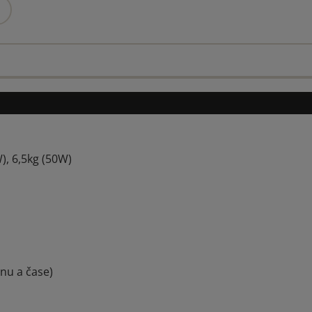
ozvat.
), 6,5kg (50W)
Poradit gravírku
nu a čase)