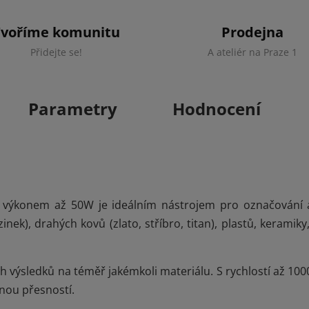
Tvoříme komunitu
Prodejna
Přidejte se!
A ateliér na Praze 1
Parametry
Hodnocení
výkonem až 50W je ideálním nástrojem pro označování a 
, zinek), drahých kovů (zlato, stříbro, titan), plastů, kerami
ch výsledků na téměř jakémkoli materiálu. S rychlostí až 1
elnou přesností.