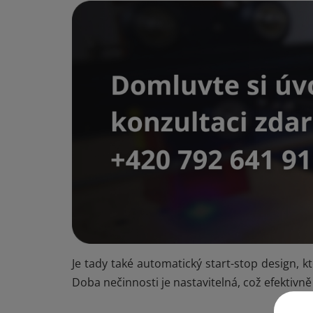
Je tady také automatický start-stop design, 
Doba nečinnosti je nastavitelná, což efektivn