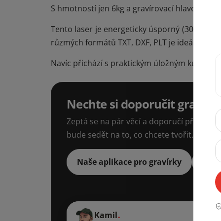
S hmotností jen 6kg a gravírovací hlavou 1,2
Tento laser je energeticky úsporný (300W) a 
růzmých formátů TXT, DXF, PLT je ideální pro 
Navíc přichází s praktickým úložným kufrem p
Nechte si doporučit gravír
Zeptá se na pár věcí a doporučí přesně tu 
bude sedět na to, co chcete tvořit.
Naše aplikace pro gravírky
Celá
Kamil