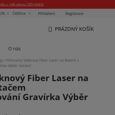
niku s 10% slevou TEĎ HNED!
CZK
Čeština
Přihlášení
Registrace
Fotospin
Neony na míru
Průkazové Foto
PRÁZDNÝ KOŠÍK
NÁKUPNÍ
KOŠÍK
O nás
ky
/
Přenosný Vláknový Fiber Laser na Baterii s
írka Výběr Variant
knový Fiber Laser na
ítačem
ování Gravírka Výběr