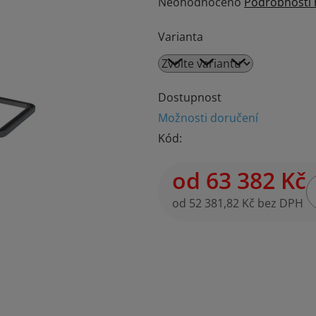
Průměrné
Neohodnoceno
Podrobnosti
hodnocení
Varianta
produktu
je
0,0
z
Dostupnost
5
Možnosti doručení
hvězdiček.
Kód:
od
63 382 Kč
od
52 381,82 Kč
bez DPH
Měrná cena: