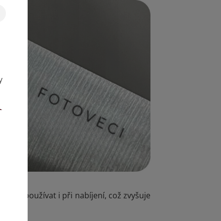
y
e se používat i při nabíjení, což zvyšuje