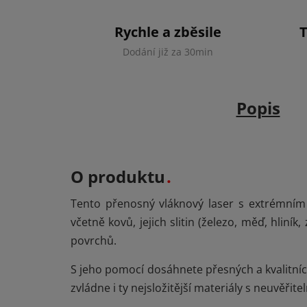
Rychle a zběsile
Dodání již za 30min
Popis
O produktu
Tento přenosný vláknový laser s extrémním 
včetně kovů, jejich slitin (železo, měď, hliník
povrchů.
S jeho pomocí dosáhnete přesných a kvalitní
zvládne i ty nejsložitější materiály s neuvěřit