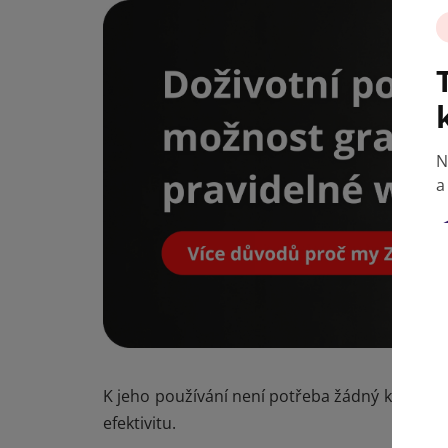
N
a
K jeho používání není potřeba žádný kabel, pr
efektivitu.