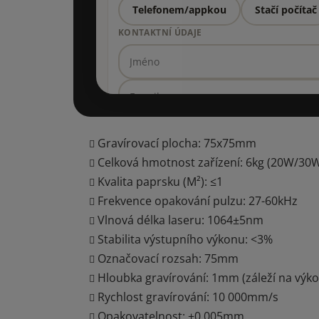
Telefonem/appkou
Stačí počítač
KONTAKTNÍ ÚDAJE
Gravírovací plocha: 75x75mm
Potřebujeme na tebe kontakt, abychom se ti mohli 
Celková hmotnost zařízení: 6kg (20W/30W
Kvalita paprsku (M²): ≤1
Frekvence opakování pulzu: 27-60kHz
Vlnová délka laseru: 1064±5nm
Stabilita výstupního výkonu: <3%
Označovací rozsah: 75mm
Hloubka gravírování: 1mm (záleží na výko
Rychlost gravírování: 10 000mm/s
Opakovatelnost: ±0,005mm