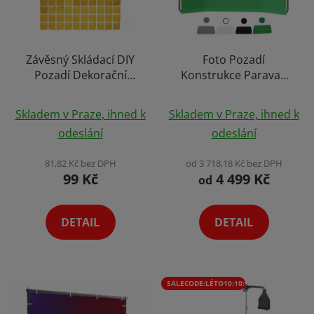
Závěsný Skládací DIY
Foto Pozadí
Pozadí Dekorační
Konstrukce Paravan
Flitrový Panel 30x30cm
Stěna 2,4x4m Výběr
Průměrné
Zrcadlový Efekt Výběr
Variant Přenosná
Skladem v Praze, ihned k
Skladem v Praze, ihned k
Barev
Šatna
hodnocení
odeslání
odeslání
produktu
je
81,82 Kč bez DPH
od 3 718,18 Kč bez DPH
99 Kč
4 499 Kč
5,0
od
z
5
DETAIL
DETAIL
hvězdiček.
SALECODE:LÉTO10:10:%