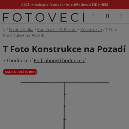
AKCE! 🫵
nakupte fototechniku s 10% slevou TEĎ HNED!
Přejít
Hledat
NÁKUP
na
KOŠÍK
obsah
Domů
/
Fototechnika
/
Konstrukce & Pozadí
/
Konstrukce
/
T Foto
Konstrukce na Pozadí
T Foto Konstrukce na Pozadí
Průměrné
34 hodnocení
Podrobnosti hodnocení
hodnocení
SALECODE:LÉTO10:10:%
produktu
je
3,9
z
5
hvězdiček.