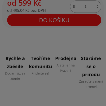
od
599 Kč
od
495,04 Kč
bez DPH
Měrná cena:
DO KOŠÍKU
Rychle a
Tvoříme
Prodejna
Staráme
A ateliér na
zběsile
komunitu
se o
Praze 1
Dodání již za
Přidejte se!
přírodu
30min
Zasaďte s námi
stromek