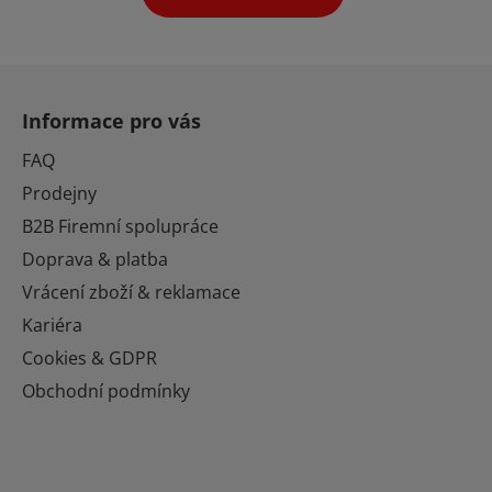
hvězdiček.
Z
á
Informace pro vás
p
a
FAQ
t
Prodejny
í
B2B Firemní spolupráce
Doprava & platba
Vrácení zboží & reklamace
Kariéra
Cookies & GDPR
Obchodní podmínky