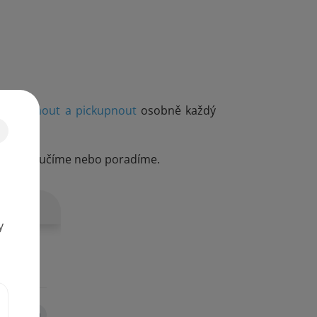
rohlédnout a pickupnout
osobně každý
y
me, doporučíme nebo poradíme.