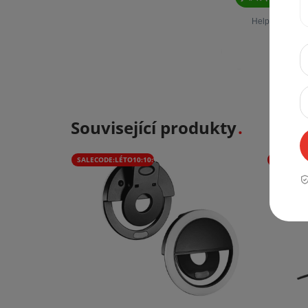
Související produkty
SALECODE:LÉTO10:10:%
SALECODE