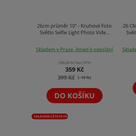
26cm průměr 10" - Kruhové Foto
26 C
Světlo Selfie Light Photo Video
Svět
YouTube Ring & Stativ & Holder
Ligh
Průměrné
Skladem v Praze, ihned k odeslání
Sklad
hodnocení
produktu
296,69 Kč bez DPH
359 Kč
je
399 Kč
5,0
(–10 %)
z
5
DO KOŠÍKU
hvězdiček.
SALECODE:LÉTO10:10:%