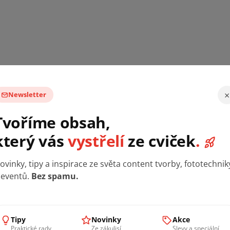
×
Newsletter
Tvoříme obsah,
který vás
vystřelí
ze cviček
.
kroku objednávky. Pokud je zboží skladem, můžete si ho
p
ovinky, tipy a inspirace ze světa content tvorby, fototechnik
 eventů.
Bez spamu.
vku, abychom vše nachystali. Na místě rádi se vším pomůže