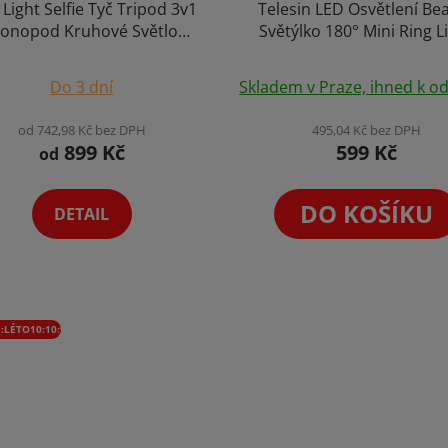
 Light Selfie Tyč Tripod 3v1
Telesin LED Osvětlení Be
onopod Kruhové Světlo
Světýlko 180° Mini Ring L
rtphone + Dálk. Ovládání
Magsafe Selfie Light 3 M
Průměrné
Výběr Variant
Do 3 dní
Skladem v Praze, ihned k od
hodnocení
produktu
od 742,98 Kč bez DPH
495,04 Kč bez DPH
899 Kč
599 Kč
je
od
5,0
z
DO KOŠÍKU
DETAIL
5
hvězdiček.
:LÉTO10:10:%