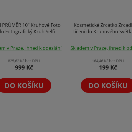
M PRŮMĚR 10" Kruhové Foto
Kosmetické Zrcátko Zrcad
lo Fotografický Kruh Selfie
Líčení do Kruhového Světla
t Photo Foto Video YouTube
Light Cold Shoe
Průměrné
Ring + Stativ 160 cm
em v Praze, ihned k odeslání
Skladem v Praze, ihned k od
hodnocení
produktu
825,62 Kč bez DPH
164,46 Kč bez DPH
999 Kč
199 Kč
je
4,0
z
DO KOŠÍKU
DO KOŠÍKU
5
hvězdiček.