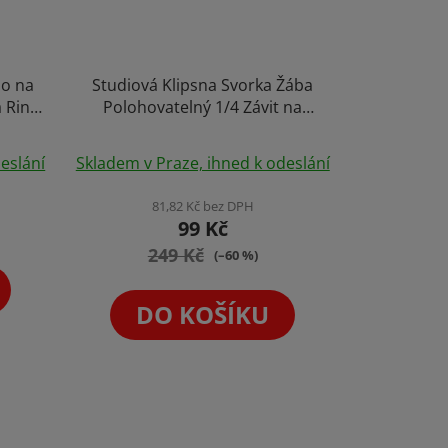
lo na
Studiová Klipsna Svorka Žába
 Ring
Polohovatelný 1/4 Závit na
Smarphone Vlog Stream
eslání
Skladem v Praze, ihned k odeslání
81,82 Kč bez DPH
99 Kč
249 Kč
(–60 %)
DO KOŠÍKU