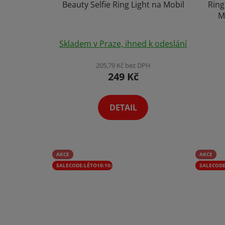
Beauty Selfie Ring Light na Mobil
Ring
M
Sma
Průměrné
Skladem v Praze, ihned k odeslání
hodnocení
produktu
205,79 Kč bez DPH
249 Kč
je
4,0
z
DETAIL
5
hvězdiček.
AKCE
AKCE
SALECODE:LÉTO10:10:%
SALECODE