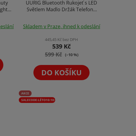
auty
UURIG Bluetooth Rukojeť s LED
ight
Světlem Madlo Držák Telefonu
ódy
na Focení Natáčení Videí iPhone
Průměrné
Android Selfie Holder CapGrip
eslání
Skladem v Praze, ihned k odeslání
Magnetická Spoušť
hodnocení
produktu
445,45 Kč bez DPH
539 Kč
je
599 Kč
5,0
(–10 %)
z
5
DO KOŠÍKU
hvězdiček.
AKCE
SALECODE:LÉTO10:10:%