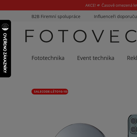
AKCE! 🫵 Časově omezená le
Přejít
B2B Firemní spolupráce
Influenceři doporuču
na
obsah
Fototechnika
Event technika
Rek
SALECODE:LÉTO10:10:%