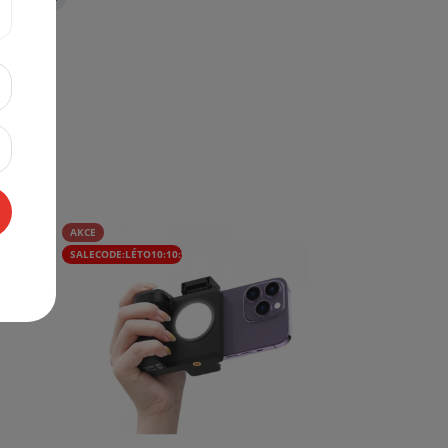
AKCE
SALECODE:LÉTO10:10:%