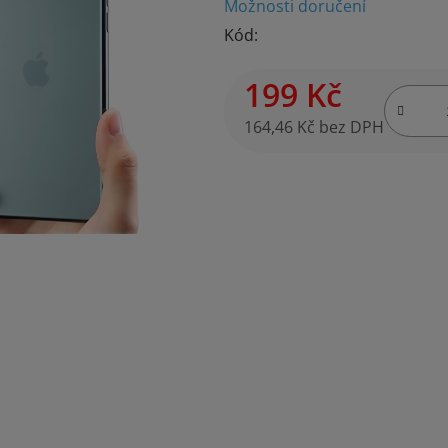
Možnosti doručení
je
Kód:
0,0
z
199 Kč
5
hvězdiček.
164,46 Kč bez DPH
Měrná cena: