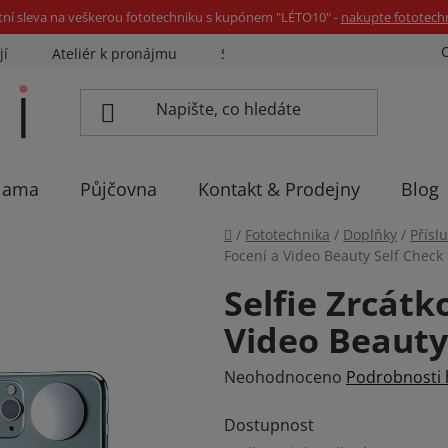
tní sleva na veškerou fototechniku s kupónem "LÉTO10" -
nakupte fototech
jí
Ateliér k pronájmu
Sázíme stromky
Eventovka 
lama
Půjčovna
Kontakt & Prodejny
Blog
Domů
/
Fototechnika
/
Doplňky
/
Přísl
Focení a Video Beauty Self Check
Selfie Zrcátk
Video Beauty
Průměrné
Neohodnoceno
Podrobnosti
hodnocení
Dostupnost
produktu