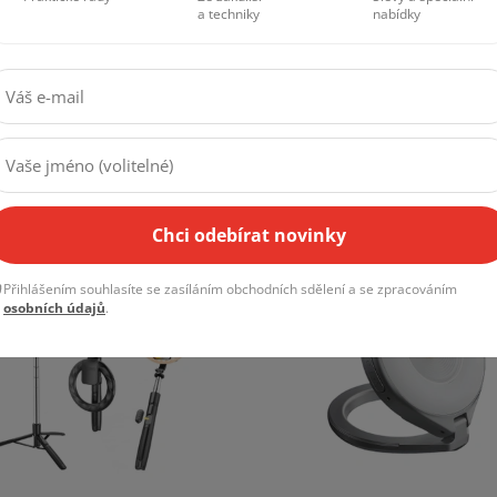
Tipy
Novinky
Akce
Praktické rady
Ze zákulisí
Slevy a speciální
a techniky
nabídky
:LÉTO10:10:%
SALECODE:LÉTO10:10:%
Chci odebírat novinky
Přihlášením souhlasíte se zasíláním obchodních sdělení a se zpracováním
osobních údajů
.