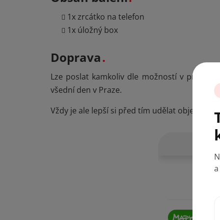
1x zrcátko na telefon
1x úložný box
Doprava
Lze poslat kamkoliv dle možností v prvním 
N
všední den v Praze.
a
Vždy je ale lepší si před tím udělat objedná