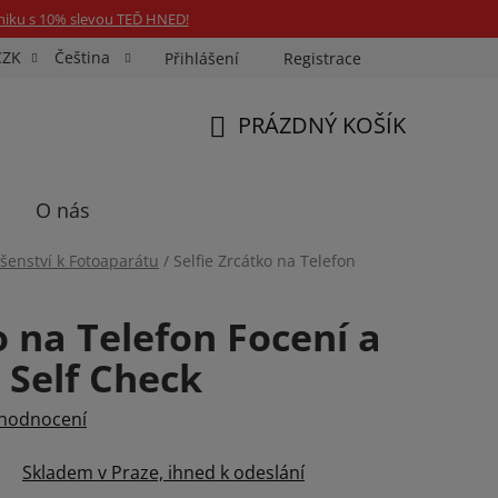
niku s 10% slevou TEĎ HNED!
CZK
Čeština
Přihlášení
Registrace
Fotospin
Neony na míru
Průkazové Foto
PRÁZDNÝ KOŠÍK
NÁKUPNÍ
KOŠÍK
O nás
ušenství k Fotoaparátu
/
Selfie Zrcátko na Telefon
o na Telefon Focení a
 Self Check
 hodnocení
Skladem v Praze, ihned k odeslání