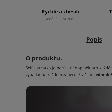
Rychle a zběsile
Dodání již za 30min
Popis
O produktu
Selfie zrcátko je perfektní doplněk pro každ
vypadat na každém záběru. Stačí ho
jednoduš