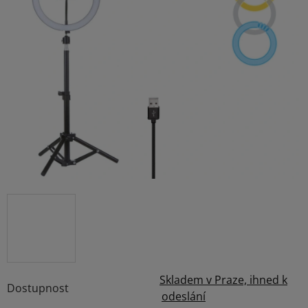
4,0
z
5
hvězdiček.
Skladem v Praze, ihned k
Dostupnost
odeslání