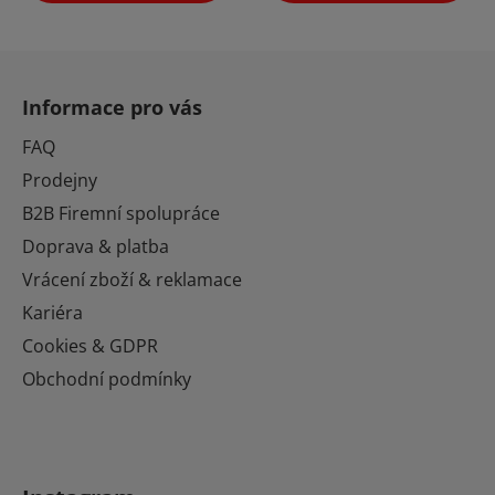
Z
á
Informace pro vás
p
a
FAQ
t
Prodejny
í
B2B Firemní spolupráce
Doprava & platba
Vrácení zboží & reklamace
Kariéra
Cookies & GDPR
Obchodní podmínky