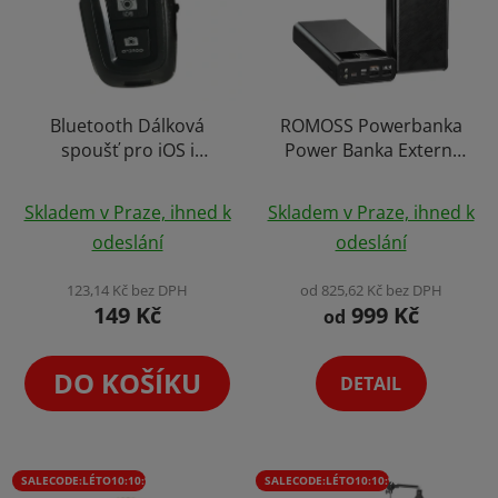
Bluetooth Dálková
ROMOSS Powerbanka
spoušť pro iOS i
Power Banka Externí
Android
Nabíječka
Průměrné
Průměrné
Skladem v Praze, ihned k
Skladem v Praze, ihned k
hodnocení
hodnocení
odeslání
odeslání
produktu
produktu
je
je
123,14 Kč bez DPH
od 825,62 Kč bez DPH
149 Kč
999 Kč
4,2
4,2
od
z
z
5
5
DO KOŠÍKU
DETAIL
hvězdiček.
hvězdiček.
SALECODE:LÉTO10:10:%
SALECODE:LÉTO10:10:%