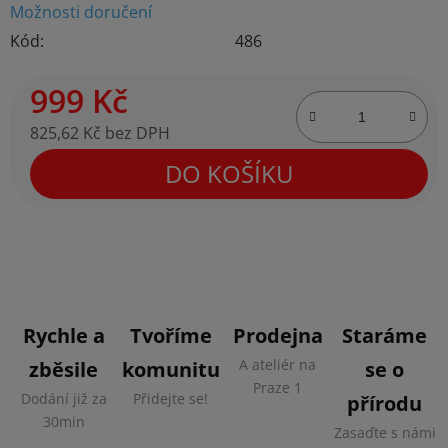
Možnosti doručení
Kód:
486
999 Kč
825,62 Kč bez DPH
Měrná cena:
DO KOŠÍKU
Rychle a
Tvoříme
Prodejna
Staráme
A ateliér na
zběsile
komunitu
se o
Praze 1
Dodání již za
Přidejte se!
přírodu
30min
Zasaďte s námi