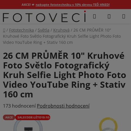
AKCE! 🫵
nakupte fototechniku s 10% slevou TEĎ HNED!
Přejít
Hledat
NÁKUP
na
KOŠÍK
obsah
Domů
/
Fototechnika
/
Světla
/
Kruhová
/
26 CM PRŮMĚR 10"
Kruhové Foto Světlo Fotografický Kruh Selfie Light Photo Foto
Video YouTube Ring + Stativ 160 cm
26 CM PRŮMĚR 10" Kruhové
Foto Světlo Fotografický
Kruh Selfie Light Photo Foto
Video YouTube Ring + Stativ
160 cm
Průměrné
173 hodnocení
Podrobnosti hodnocení
hodnocení
AKCE
SALECODE:LÉTO10:10:%
produktu
je