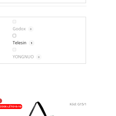
Godox
0
Telesin
1
YONGNUO
0
Kód:
G15/1
CODE:LÉTO10:10:%