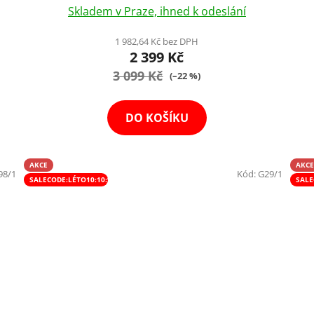
Skladem v Praze, ihned k odeslání
1 982,64 Kč bez DPH
2 399 Kč
3 099 Kč
(–22 %)
DO KOŠÍKU
AKCE
AKCE
98/1
Kód:
G29/1
SALECODE:LÉTO10:10:%
SALE