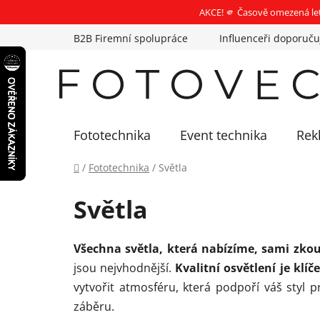
AKCE! 🫵 Časově omezená le
Přejít
B2B Firemní spolupráce
Influenceři doporuču
na
obsah
Fototechnika
Event technika
Rek
Domů
/
Fototechnika
/
Světla
Světla
Všechna světla, která nabízíme, sami zkou
jsou nejvhodnější.
Kvalitní osvětlení je klí
vytvořit atmosféru, která podpoří váš styl 
záběru.