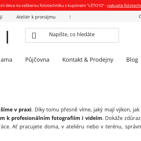
tní sleva na veškerou fototechniku s kupónem "LÉTO10" -
nakupte fototech
jí
Ateliér k pronájmu
Sázíme stromky
Eventovka 
lama
Půjčovna
Kontakt & Prodejny
Blog
šíme v praxi
. Díky tomu přesně víme, jaký mají výkon, ja
čem k profesionálním fotografiím i videím
. Dokáže zdůrazni
práce. Ať pracujete doma, v ateliéru nebo v terénu, sprá