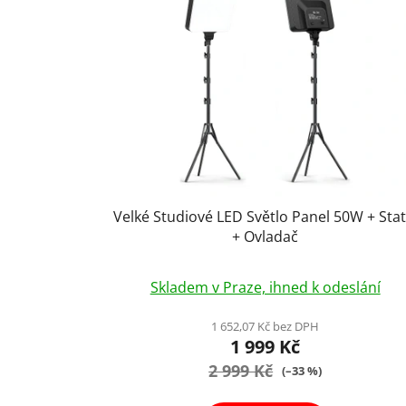
i
s
p
r
o
d
u
k
t
Velké Studiové LED Světlo Panel 50W + Stat
ů
+ Ovladač
Skladem v Praze, ihned k odeslání
1 652,07 Kč bez DPH
1 999 Kč
2 999 Kč
(–33 %)