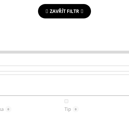
ZAVŘÍT FILTR
ka
Tip
0
0