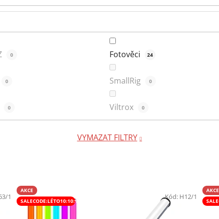
Z
Fotověci
0
24
SmallRig
0
0
i
Viltrox
0
0
VYMAZAT FILTRY
AKCE
AKCE
63/1
Kód:
H12/1
SALECODE:LÉTO10:10:%
SALE