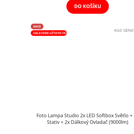
DO KOŠÍKU
AKCE
Kód:
GEN6
SALECODE:LÉTO10:10:%
Foto Lampa Studio 2x LED Softbox Světlo +
Stativ + 2x Dálkový Ovladač (9000lm)
Průměrné