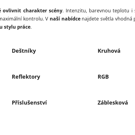
 ovlivnit charakter scény
. Intenzitu, barevnou teplotu 
maximální kontrolu. V
naší nabídce
najdete světla vhodná pr
u stylu práce
.
Deštníky
Kruhová
Reflektory
RGB
Příslušenství
Záblesková