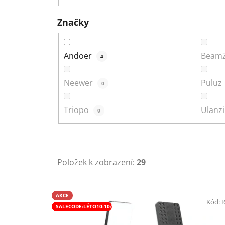
Značky
Andoer
Beam
4
Neewer
Puluz
0
Triopo
Ulanz
0
Položek k zobrazení:
29
V
AKCE
ý
Kód:
I
SALECODE:LÉTO10:10:%
p