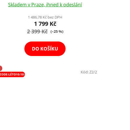
Skladem v Praze, ihned k odeslání
hodnocení
produktu
1 486,78 Kč bez DPH
1 799 Kč
je
2 399 Kč
5,0
(–25 %)
z
5
DO KOŠÍKU
hvězdiček.
Kód:
Z2/2
CODE:LÉTO10:10:%