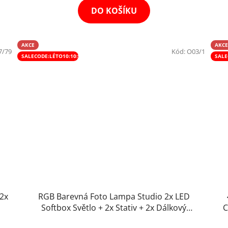
5
DO KOŠÍKU
hvězdiček.
AKCE
AKCE
7/79
Kód:
O03/1
SALECODE:LÉTO10:10:%
SALE
 2x
RGB Barevná Foto Lampa Studio 2x LED
Softbox Světlo + 2x Stativ + 2x Dálkový
C
Ovladač (9000lm)