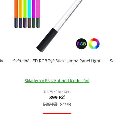
iv
Světelná LED RGB Tyč Stick Lampa Panel Light
Sa
Průměrné
Skladem v Praze, ihned k odeslání
hodnocení
produktu
329,75 Kč bez DPH
399 Kč
je
599 Kč
4,3
(–33 %)
z