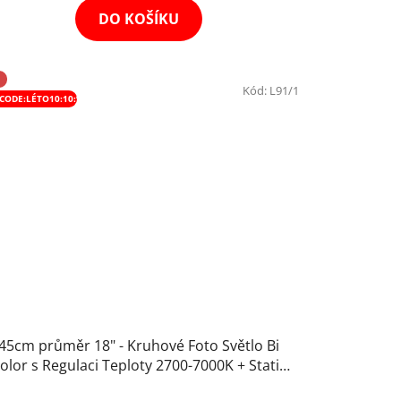
DO KOŠÍKU
Kód:
L91/1
CODE:LÉTO10:10:%
45cm průměr 18" - Kruhové Foto Světlo Bi
olor s Regulaci Teploty 2700-7000K + Stativ
200cm (6000lm)
Průměrné