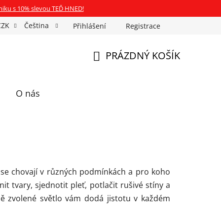
niku s 10% slevou TEĎ HNED!
CZK
Čeština
Přihlášení
Registrace
Fotospin
Neony na míru
Průkazové Foto
PRÁZDNÝ KOŠÍK
NÁKUPNÍ
KOŠÍK
O nás
k se chovají v různých podmínkách a pro koho
t tvary, sjednotit pleť, potlačit rušivé stíny a
vně zvolené světlo vám dodá jistotu v každém