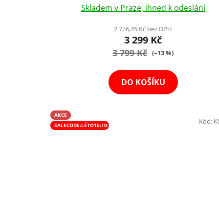
Skladem v Praze, ihned k odeslání
hodnocení
produktu
2 726,45 Kč bez DPH
3 299 Kč
je
3 799 Kč
4,2
(–13 %)
z
5
DO KOŠÍKU
hvězdiček.
AKCE
Kód:
K
SALECODE:LÉTO10:10:%