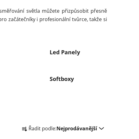
i směřování světla můžete přizpůsobit přesně
o začátečníky i profesionální tvůrce, takže si
Led Panely
Softboxy
Ř
Řadit podle:
Nejprodávanější
a